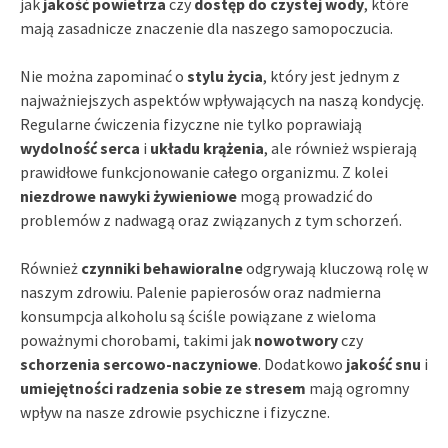
jak
jakość powietrza
czy
dostęp do czystej wody
, które
mają zasadnicze znaczenie dla naszego samopoczucia.
Nie można zapominać o
stylu życia
, który jest jednym z
najważniejszych aspektów wpływających na naszą kondycję.
Regularne ćwiczenia fizyczne nie tylko poprawiają
wydolność serca
i
układu krążenia
, ale również wspierają
prawidłowe funkcjonowanie całego organizmu. Z kolei
niezdrowe nawyki żywieniowe
mogą prowadzić do
problemów z nadwagą oraz związanych z tym schorzeń.
Również
czynniki behawioralne
odgrywają kluczową rolę w
naszym zdrowiu. Palenie papierosów oraz nadmierna
konsumpcja alkoholu są ściśle powiązane z wieloma
poważnymi chorobami, takimi jak
nowotwory
czy
schorzenia sercowo-naczyniowe
. Dodatkowo
jakość snu
i
umiejętności radzenia sobie ze stresem
mają ogromny
wpływ na nasze zdrowie psychiczne i fizyczne.