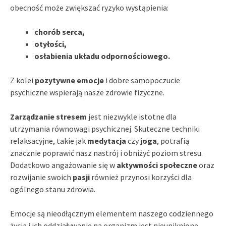
obecność może zwiększać ryzyko wystąpienia:
chorób serca,
otyłości,
osłabienia układu odpornościowego.
Z kolei
pozytywne emocje
i dobre samopoczucie
psychiczne wspierają nasze zdrowie fizyczne.
Zarządzanie stresem
jest niezwykle istotne dla
utrzymania równowagi psychicznej. Skuteczne techniki
relaksacyjne, takie jak
medytacja
czy
joga
, potrafią
znacznie poprawić nasz nastrój i obniżyć poziom stresu.
Dodatkowo angażowanie się w
aktywności społeczne
oraz
rozwijanie swoich
pasji
również przynosi korzyści dla
ogólnego stanu zdrowia.
Emocje są nieodłącznym elementem naszego codziennego
życia i ich oddziaływanie na organizm jest nieuniknione.