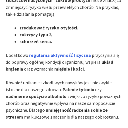
tłuszczów nasyconych
i
cukrów prostych
może znacząco
zmniejszyć ryzyko wielu przewlekłych chorób. Na przykład,
takie działania pomagają:
zredukować ryzyko otyłości,
cukrzycy typu 2,
schorzeń serca.
Dodatkowo
regularna aktywność fizyczna
przyczynia się
do poprawy ogólnej kondycji organizmu; wspiera
układ
krążenia
oraz wzmacnia
mięśnie
i
kości.
Również unikanie szkodliwych nawyków jest niezwykle
istotne dla naszego zdrowia.
Palenie tytoniu
czy
nadmierne spożycie alkoholu
zwiększa ryzyko poważnych
chorób oraz negatywnie wpływa na nasze samopoczucie
psychiczne. Dlatego
umiejętność radzenia sobie ze
stresem
ma kluczowe znaczenie dla naszego dobrostanu.