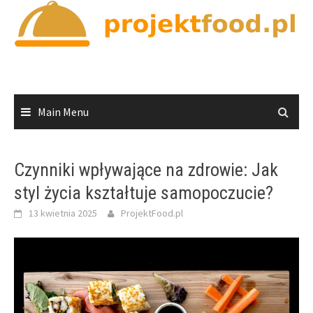
Skip
to
content
Main Menu
Czynniki wpływające na zdrowie: Jak
styl życia kształtuje samopoczucie?
13 kwietnia 2025
ProjektFood.pl