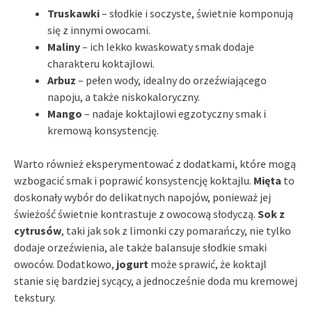
Truskawki
– słodkie i soczyste, świetnie komponują
się z innymi owocami.
Maliny
– ich lekko kwaskowaty smak dodaje
charakteru koktajlowi.
Arbuz
– pełen wody, idealny do orzeźwiającego
napoju, a także niskokaloryczny.
Mango
– nadaje koktajlowi egzotyczny smak i
kremową konsystencję.
Warto również eksperymentować z dodatkami, które mogą
wzbogacić smak i poprawić konsystencję koktajlu.
Mięta
to
doskonały wybór do delikatnych napojów, ponieważ jej
świeżość świetnie kontrastuje z owocową słodyczą.
Sok z
cytrusów
, taki jak sok z limonki czy pomarańczy, nie tylko
dodaje orzeźwienia, ale także balansuje słodkie smaki
owoców. Dodatkowo,
jogurt
może sprawić, że koktajl
stanie się bardziej sycący, a jednocześnie doda mu kremowej
tekstury.