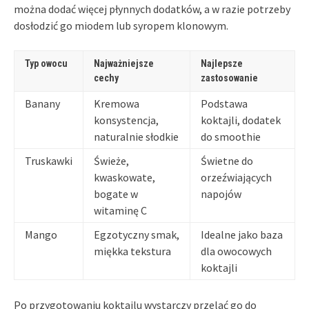
można dodać więcej płynnych dodatków, a w razie potrzeby
dosłodzić go miodem lub syropem klonowym.
Typ owocu
Najważniejsze
Najlepsze
cechy
zastosowanie
Banany
Kremowa
Podstawa
konsystencja,
koktajli, dodatek
naturalnie słodkie
do smoothie
Truskawki
Świeże,
Świetne do
kwaskowate,
orzeźwiających
bogate w
napojów
witaminę C
Mango
Egzotyczny smak,
Idealne jako baza
miękka tekstura
dla owocowych
koktajli
Po przygotowaniu koktajlu wystarczy przelać go do