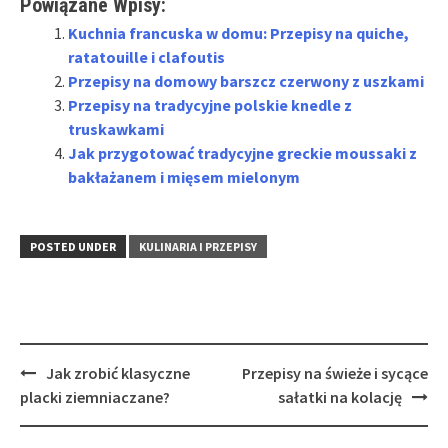
Powiązane Wpisy:
Kuchnia francuska w domu: Przepisy na quiche,
ratatouille i clafoutis
Przepisy na domowy barszcz czerwony z uszkami
Przepisy na tradycyjne polskie knedle z
truskawkami
Jak przygotować tradycyjne greckie moussaki z
bakłażanem i mięsem mielonym
POSTED UNDER
KULINARIA I PRZEPISY
Post
Jak zrobić klasyczne
Przepisy na świeże i sycące
navigation
placki ziemniaczane?
sałatki na kolację