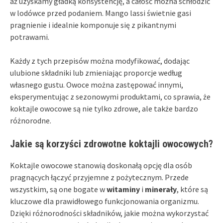
aż uzyskamy gładką konsystencję, a całość można schłodzić
w lodówce przed podaniem. Mango lassi świetnie gasi
pragnienie i idealnie komponuje się z pikantnymi
potrawami.
Każdy z tych przepisów można modyfikować, dodając
ulubione składniki lub zmieniając proporcje według
własnego gustu. Owoce można zastępować innymi,
eksperymentując z sezonowymi produktami, co sprawia, że
koktajle owocowe są nie tylko zdrowe, ale także bardzo
różnorodne.
Jakie są korzyści zdrowotne koktajli owocowych?
Koktajle owocowe stanowią doskonałą opcję dla osób
pragnących łączyć przyjemne z pożytecznym. Przede
wszystkim, są one bogate w
witaminy
i
minerały
, które są
kluczowe dla prawidłowego funkcjonowania organizmu.
Dzięki różnorodności składników, jakie można wykorzystać