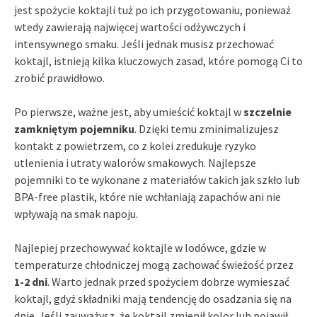
jest spożycie koktajli tuż po ich przygotowaniu, ponieważ
wtedy zawierają najwięcej wartości odżywczych i
intensywnego smaku. Jeśli jednak musisz przechować
koktajl, istnieją kilka kluczowych zasad, które pomogą Ci to
zrobić prawidłowo.
Po pierwsze, ważne jest, aby umieścić koktajl w
szczelnie
zamkniętym pojemniku
. Dzięki temu zminimalizujesz
kontakt z powietrzem, co z kolei zredukuje ryzyko
utlenienia i utraty walorów smakowych. Najlepsze
pojemniki to te wykonane z materiałów takich jak szkło lub
BPA-free plastik, które nie wchłaniają zapachów ani nie
wpływają na smak napoju.
Najlepiej przechowywać koktajle w lodówce, gdzie w
temperaturze chłodniczej mogą zachować świeżość przez
1-2 dni
. Warto jednak przed spożyciem dobrze wymieszać
koktajl, gdyż składniki mają tendencję do osadzania się na
dnie. Jeśli zauważysz, że koktajl zmienił kolor lub pojawił