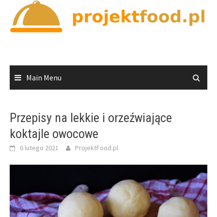
Skip
to
content
Main Menu
Przepisy na lekkie i orzeźwiające
koktajle owocowe
6 lutego 2021
ProjektFood.pl