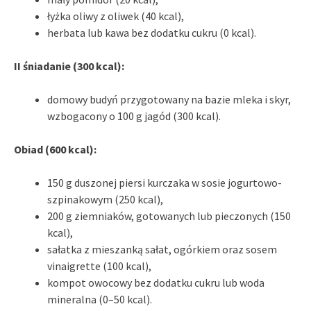
łyżka oliwy z oliwek (40 kcal),
herbata lub kawa bez dodatku cukru (0 kcal).
II śniadanie (300 kcal):
domowy budyń przygotowany na bazie mleka i skyr,
wzbogacony o 100 g jagód (300 kcal).
Obiad (600 kcal):
150 g duszonej piersi kurczaka w sosie jogurtowo-
szpinakowym (250 kcal),
200 g ziemniaków, gotowanych lub pieczonych (150
kcal),
sałatka z mieszanką sałat, ogórkiem oraz sosem
vinaigrette (100 kcal),
kompot owocowy bez dodatku cukru lub woda
mineralna (0–50 kcal).