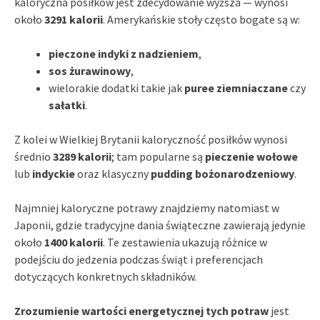
kaloryczna posiłków jest zdecydowanie wyższa — wynosi
około
3291 kalorii
. Amerykańskie stoły często bogate są w:
pieczone indyki z nadzieniem
,
sos żurawinowy
,
wielorakie dodatki takie jak
puree ziemniaczane
czy
sałatki
.
Z kolei w Wielkiej Brytanii kaloryczność posiłków wynosi
średnio
3289 kalorii
; tam popularne są
pieczenie wołowe
lub
indyckie
oraz klasyczny
pudding bożonarodzeniowy
.
Najmniej kaloryczne potrawy znajdziemy natomiast w
Japonii, gdzie tradycyjne dania świąteczne zawierają jedynie
około
1400 kalorii
. Te zestawienia ukazują różnice w
podejściu do jedzenia podczas świąt i preferencjach
dotyczących konkretnych składników.
Zrozumienie wartości energetycznej tych potraw
jest