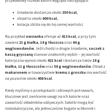
przykładowy rozkład kalorii wygląda następująco:
śniadanie dostarcza około
350 kcal
,
obiad to około
600 kcal
,
kolacja zbliża się do tej samej wartości.
Na przykład
owsianka
oferuje aż
413 kcal
, a przy tym
zawiera
21 g białka
,
14 g tłuszczu
oraz
60 g
węglowodanów
. Jeśli chodzi o drugie śniadanie,
soczek z
kaszą gryczaną
stanowi znakomity wybór – jej wartość
kaloryczna wynosi około
421 kcal
i dostarcza także
18 g
białka
,
11 g tłuszczów
oraz
58 g węglowodanów
. Obiad z
makaronem
w towarzystwie
kremu z groszku
ma wartość
na poziomie około
408 kcal
.
Kiedy myślimy o przekąskach i zdrowych potrawach,
kluczowe jest zwrócenie uwagi na ich kalorie oraz
zawartość składników odżywczych. Sałatki mogą być
niskokaloryczne, ale jednocześnie bogate w błonnik i