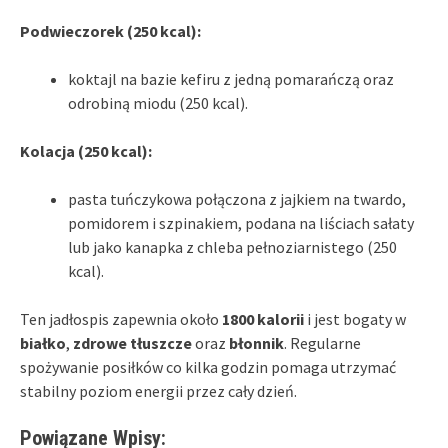
Podwieczorek (250 kcal):
koktajl na bazie kefiru z jedną pomarańczą oraz
odrobiną miodu (250 kcal).
Kolacja (250 kcal):
pasta tuńczykowa połączona z jajkiem na twardo,
pomidorem i szpinakiem, podana na liściach sałaty
lub jako kanapka z chleba pełnoziarnistego (250
kcal).
Ten jadłospis zapewnia około
1800 kalorii
i jest bogaty w
białko
,
zdrowe tłuszcze
oraz
błonnik
. Regularne
spożywanie posiłków co kilka godzin pomaga utrzymać
stabilny poziom energii przez cały dzień.
Powiązane Wpisy: