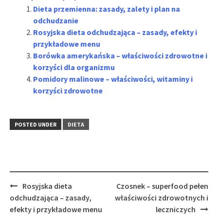
Dieta przemienna: zasady, zalety i plan na
odchudzanie
Rosyjska dieta odchudzająca – zasady, efekty i
przykładowe menu
Borówka amerykańska – właściwości zdrowotne i
korzyści dla organizmu
Pomidory malinowe – właściwości, witaminy i
korzyści zdrowotne
POSTED UNDER
DIETA
Post
Rosyjska dieta
Czosnek – superfood pełen
navigation
odchudzająca – zasady,
właściwości zdrowotnych i
efekty i przykładowe menu
leczniczych