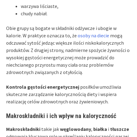
warzywa liściaste,
chudy nabiał.
Obie grupy są bogate w składniki odżywcze i ubogie w
kalorie. W praktyce oznacza to, że
osoby na diecie
mogą
odczuwać sytość jedząc większe ilości niskokalorycznych
produktów. Z drugiej strony, nadmierne spożycie żywności o
wysokiej gęstości energetycznej może prowadzić do
niechcianego przyrostu masy ciała oraz problemów
zdrowotnych związanych z otyłością.
Kontrola gęstości energetycznej
posiłków umożliwia
skuteczne zarządzanie kalorycznością diety i wspiera
realizację celów zdrowotnych oraz żywieniowych.
Makroskładniki i ich wpływ na kaloryczność
Makroskładniki
takie jak
węglowodany
,
białka
i
tłuszcze
odgrywają kluczową rolę w określaniu kaloryczności naszej