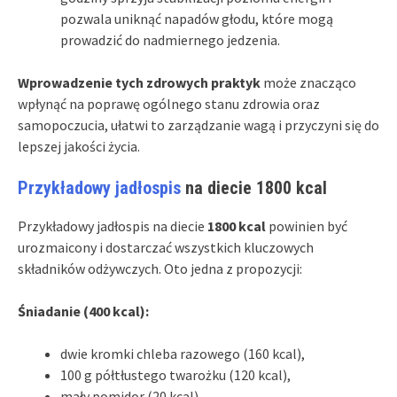
pozwala uniknąć napadów głodu, które mogą
prowadzić do nadmiernego jedzenia.
Wprowadzenie tych zdrowych praktyk
może znacząco
wpłynąć na poprawę ogólnego stanu zdrowia oraz
samopoczucia, ułatwi to zarządzanie wagą i przyczyni się do
lepszej jakości życia.
Przykładowy jadłospis
na diecie 1800 kcal
Przykładowy jadłospis na diecie
1800 kcal
powinien być
urozmaicony i dostarczać wszystkich kluczowych
składników odżywczych. Oto jedna z propozycji:
Śniadanie (400 kcal):
dwie kromki chleba razowego (160 kcal),
100 g półtłustego twarożku (120 kcal),
mały pomidor (20 kcal),