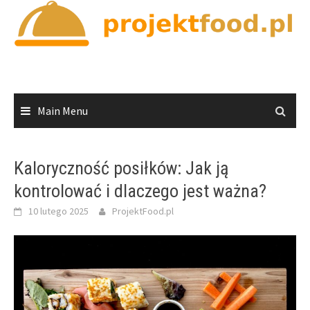
Skip
to
content
Main Menu
Kaloryczność posiłków: Jak ją
kontrolować i dlaczego jest ważna?
10 lutego 2025
ProjektFood.pl