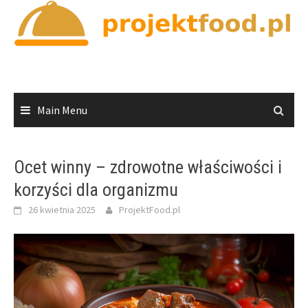
Skip
to
content
Main Menu
Ocet winny – zdrowotne właściwości i
korzyści dla organizmu
26 kwietnia 2025
ProjektFood.pl