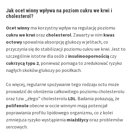
Jak ocet winny wpływa na poziom cukru we krwi i
cholesterol?
Ocet winny
ma korzystny wpływ na regulację poziomu
cukru we krwi
oraz
cholesterol
. Zawarty w nim
kwas
octowy
spowalnia absorpcję glukozy w jelitach, co
przyczynia się do stabilizacji poziomu cukru we krwi. Jest to
szczególnie istotne dla osób z
insulinoopornością
czy
cukrzycą typu 2
, ponieważ pomaga to zredukować ryzyko
nagłych skoków glukozy po posiłkach.
Co więcej, regularne spożywanie tego rodzaju octu może
prowadzić do obniżenia całkowitego poziomu cholesterolu
oraz tzw. „złego” cholesterolu
LDL
. Badania pokazują, że
polifenole
obecne w occie winnym mają potencjał
poprawiania profilu lipidowego organizmu, co z kolei
zmniejsza ryzyko wystąpienia
miażdżycy
oraz problemów
sercowych.