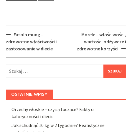
Post
Fasola mung –
Morele – właściwości,
navigation
zdrowotne właściwości i
wartości odżywcze i
zastosowanie w diecie
zdrowotne korzyści
Szukaj:
OSTATNIE WPISY
Orzechy włoskie – czy są tuczące? Fakty o
kaloryczności i diecie
Jak schudnąć 10 kg w 2 tygodnie? Realistyczne