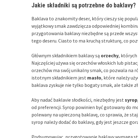
Jakie składniki są potrzebne do baklavy?
Baklava to znakomity deser, który cieszy się popul
wyjątkowy smak zawdzięcza odpowiedniej kombinac
przygotowania baklavy niezbędne są przede wszy
tego deseru. Ciasto to ma kruchą strukturę, co po
Głównym składnikiem baklavy są
orzechy
, których
Najczęściej używa się orzechów włoskich lub pistac
orzechów ma swój unikalny smak, co pozwala na r
istotnym składnikiem jest
masło
, które należy uż
baklava zyskuje nie tylko bogaty smak, ale także zł
Aby nadać baklavie słodkości, niezbędny jest
syrop
od preferencji. Syrop powinien być gotowany do m
polewany na upieczoną baklavę, co sprawia, że sta
syrop należy dodać do baklavy, gdy jest jeszcze gor
Podsumowując, przygotowanie baklavy wymaga star