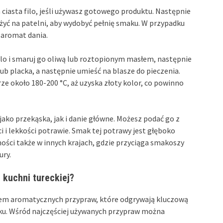
ciasta filo, jeśli używasz gotowego produktu. Następnie
yć na patelni, aby wydobyć pełnię smaku. W przypadku
 aromat dania.
filo i smaruj go oliwą lub roztopionym masłem, następnie
lub placka, a następnie umieść na blasze do pieczenia.
e około 180-200 °C, aż uzyska złoty kolor, co powinno
ako przekąska, jak i danie główne. Możesz podać go z
 i lekkości potrawie. Smak tej potrawy jest głęboko
ności także w innych krajach, gdzie przyciąga smakoszy
ury.
 kuchni tureckiej?
wem aromatycznych przypraw, które odgrywają kluczową
ku. Wśród najczęściej używanych przypraw można