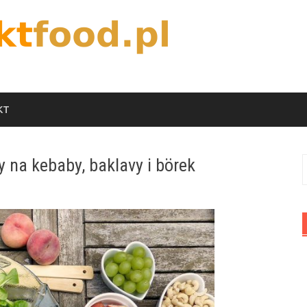
KT
 na kebaby, baklavy i börek
S