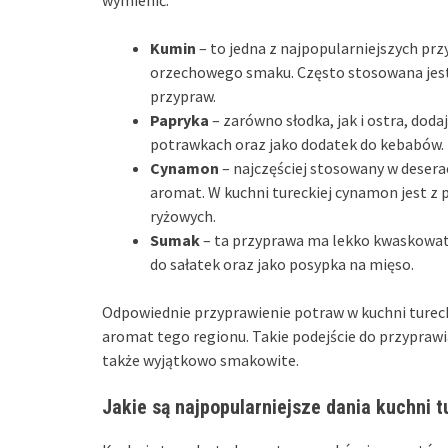
wymienić:
Kumin
– to jedna z najpopularniejszych pr
orzechowego smaku. Często stosowana jes
przypraw.
Papryka
– zarówno słodka, jak i ostra, doda
potrawkach oraz jako dodatek do kebabów.
Cynamon
– najczęściej stosowany w desera
aromat. W kuchni tureckiej cynamon jest 
ryżowych.
Sumak
– ta przyprawa ma lekko kwaskowaty
do sałatek oraz jako posypka na mięso.
Odpowiednie przyprawienie potraw w kuchni turecki
aromat tego regionu. Takie podejście do przyprawian
także wyjątkowo smakowite.
Jakie są najpopularniejsze dania kuchni t