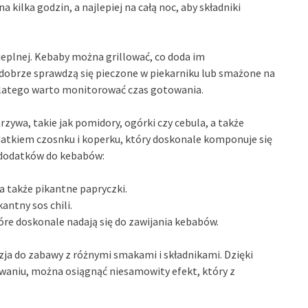
ilka godzin, a najlepiej na całą noc, aby składniki
eplnej. Kebaby można grillować, co doda im
dobrze sprawdzą się pieczone w piekarniku lub smażone na
 dlatego warto monitorować czas gotowania.
wa, takie jak pomidory, ogórki czy cebula, a także
datkiem czosnku i koperku, który doskonale komponuje się
 dodatków do kebabów:
 a także pikantne papryczki.
antny sos chili.
które doskonale nadają się do zawijania kebabów.
a do zabawy z różnymi smakami i składnikami. Dzięki
niu, można osiągnąć niesamowity efekt, który z