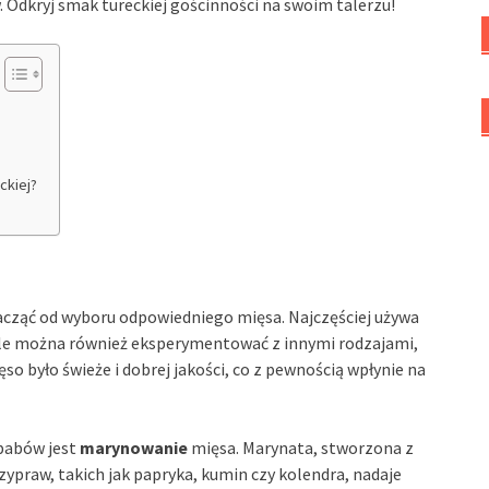
. Odkryj smak tureckiej gościnności na swoim talerzu!
ckiej?
acząć od wyboru odpowiedniego mięsa. Najczęściej używa
ale można również eksperymentować z innymi rodzajami,
so było świeże i dobrej jakości, co z pewnością wpłynie na
babów jest
marynowanie
mięsa. Marynata, stworzona z
rzypraw, takich jak papryka, kumin czy kolendra, nadaje