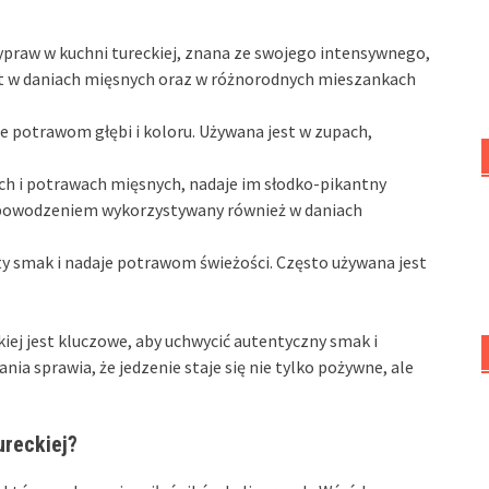
zypraw w kuchni tureckiej, znana ze swojego intensywnego,
t w daniach mięsnych oraz w różnorodnych mieszankach
je potrawom głębi i koloru. Używana jest w zupach,
ch i potrawach mięsnych, nadaje im słodko-pikantny
z powodzeniem wykorzystywany również w daniach
 smak i nadaje potrawom świeżości. Często używana jest
ej jest kluczowe, aby uchwycić autentyczny smak i
ia sprawia, że jedzenie staje się nie tylko pożywne, ale
ureckiej?