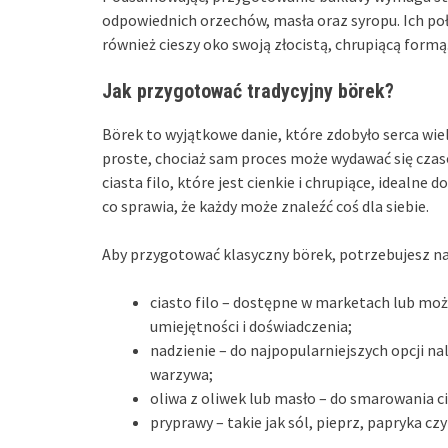
odpowiednich orzechów, masła oraz syropu. Ich połą
również cieszy oko swoją złocistą, chrupiącą formą
Jak przygotować tradycyjny börek?
Börek to wyjątkowe danie, które zdobyło serca wi
proste, chociaż sam proces może wydawać się czasoc
ciasta filo, które jest cienkie i chrupiące, idealn
co sprawia, że każdy może znaleźć coś dla siebie.
Aby przygotować klasyczny börek, potrzebujesz na
ciasto filo – dostępne w marketach lub mo
umiejętności i doświadczenia;
nadzienie – do najpopularniejszych opcji na
warzywa;
oliwa z oliwek lub masło – do smarowania ci
pryprawy – takie jak sól, pieprz, papryka cz