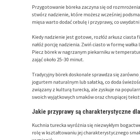
Przygotowanie böreka zaczyna się od rozmrożenia 
stwórz nadzienie, które możesz wcześniej podsmaż
mięsa warto dodać cebulę i przyprawy, co uwydatni
Kiedy nadzienie jest gotowe, rozłóż arkusz ciasta 
nałóż porcję nadzienia. Zwiń ciasto w formę wałka 
Piecz börek w nagrzanym piekarniku w temperaturz
zająć około 25-30 minut.
Tradycyjny börek doskonale sprawdza się zarówno j
jogurtem naturalnym lub sałatką, co doda świeżości
związany z kulturą turecką, ale zyskuje na popular
swoich wyjątkowych smaków oraz chrupiącej tekst
Jakie przyprawy są charakterystyczne dla
Kuchnia turecka wyróżnia się niezwykłym bogact
rolę w kształtowaniu jej charakterystycznego sma