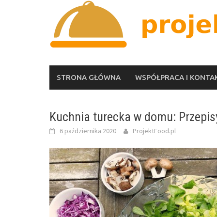
Skip
to
content
STRONA GŁÓWNA
WSPÓŁPRACA I KONTA
Kuchnia turecka w domu: Przepisy
6 października 2020
ProjektFood.pl