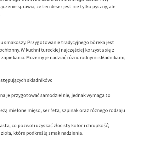
czenie sprawia, że ten deser jest nie tylko pyszny, ale
.
elu smakoszy. Przygotowanie tradycyjnego böreka jest
hłonny. W kuchni tureckiej najczęściej korzysta się z
e do zapiekania. Możemy je nadziać różnorodnymi składnikami,
stępujących składników:
żna je przygotować samodzielnie, jednak wymaga to
leżą mielone mięso, ser feta, szpinak oraz różnego rodzaju
asta, co pozwoli uzyskać złocisty kolor i chrupkość;
y zioła, które podkreślą smak nadzienia.