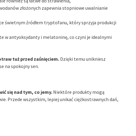
 ale również są łatwe do strawienia,
lowodanów złożonych zapewnia stopniowe uwalnianie
ące świetnym źródłem tryptofanu, który sprzyja produkcji
gate w antyoksydanty i melatoninę, co czyni je idealnymi
traw tuż przed zaśnięciem.
Dzięki temu unikniesz
e na spokojny sen.
ć się nad tym, co jemy.
Niektóre produkty mogą
ie. Przede wszystkim, lepiej unikać ciężkostrawnych dań,