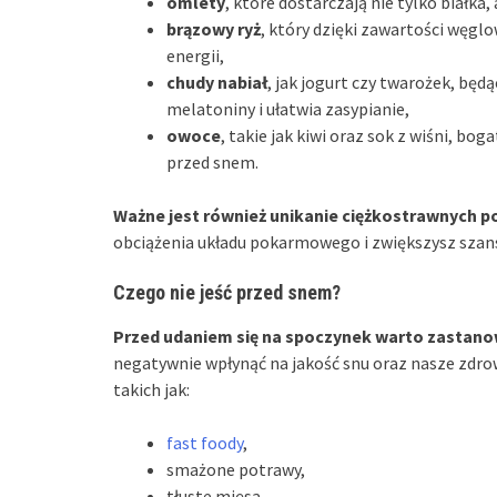
omlety
, które dostarczają nie tylko białka,
brązowy ryż
, który dzięki zawartości węg
energii,
chudy nabiał
, jak jogurt czy twarożek, będ
melatoniny i ułatwia zasypianie,
owoce
, takie jak kiwi oraz sok z wiśni, bo
przed snem.
Ważne jest również unikanie ciężkostrawnych po
obciążenia układu pokarmowego i zwiększysz szans
Czego nie jeść przed snem?
Przed udaniem się na spoczynek warto zastanowi
negatywnie wpłynąć na jakość snu oraz nasze zdrow
takich jak:
fast foody
,
smażone potrawy,
tłuste mięsa.