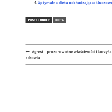
Optymalna dieta odchudzająca: kluczow
POSTED UNDER
DIETA
Post
Agrest – prozdrowotne właściwości i korzyści
navigation
zdrowia