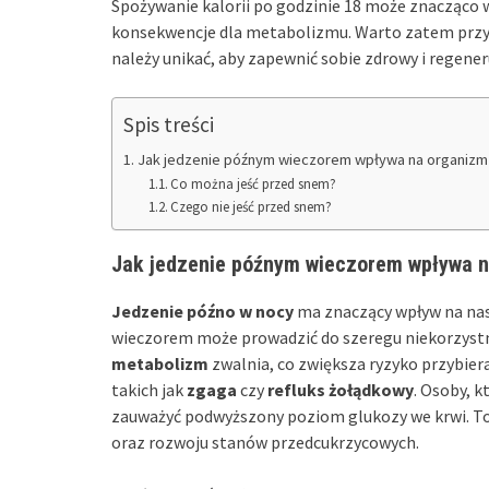
Spożywanie kalorii po godzinie 18 może znacząco 
konsekwencje dla metabolizmu. Warto zatem przyjrz
należy unikać, aby zapewnić sobie zdrowy i regener
Spis treści
Jak jedzenie późnym wieczorem wpływa na organizm 
Co można jeść przed snem?
Czego nie jeść przed snem?
Jak jedzenie późnym wieczorem wpływa n
Jedzenie późno w nocy
ma znaczący wpływ na nas
wieczorem może prowadzić do szeregu niekorzystn
metabolizm
zwalnia, co zwiększa ryzyko przybie
takich jak
zgaga
czy
refluks żołądkowy
. Osoby, k
zauważyć podwyższony poziom glukozy we krwi. To
oraz rozwoju stanów przedcukrzycowych.