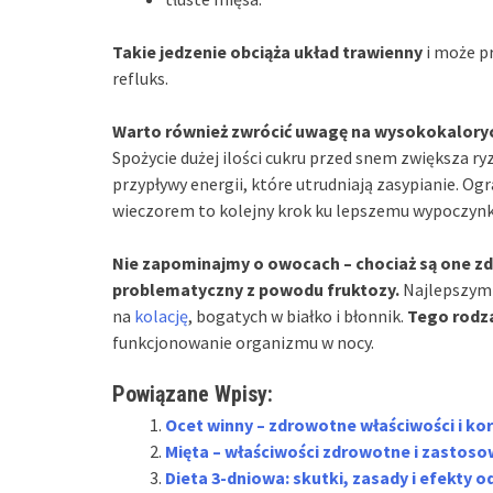
Takie jedzenie obciąża układ trawienny
i może pr
refluks.
Warto również zwrócić uwagę na wysokokaloryc
Spożycie dużej ilości cukru przed snem zwiększa r
przypływy energii, które utrudniają zasypianie. O
wieczorem to kolejny krok ku lepszemu wypoczynko
Nie zapominajmy o owocach – chociaż są one z
problematyczny z powodu fruktozy.
Najlepszym 
na
kolację
, bogatych w białko i błonnik.
Tego rodza
funkcjonowanie organizmu w nocy.
Powiązane Wpisy:
Ocet winny – zdrowotne właściwości i ko
Mięta – właściwości zdrowotne i zastoso
Dieta 3-dniowa: skutki, zasady i efekty 