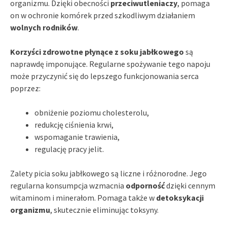
organizmu. Dzięki obecności
przeciwutleniaczy
, pomaga
on w ochronie komórek przed szkodliwym działaniem
wolnych rodników
.
Korzyści zdrowotne płynące z soku jabłkowego
są
naprawdę imponujące. Regularne spożywanie tego napoju
może przyczynić się do lepszego funkcjonowania serca
poprzez:
obniżenie poziomu cholesterolu,
redukcję ciśnienia krwi,
wspomaganie trawienia,
regulację pracy jelit.
Zalety picia soku jabłkowego są liczne i różnorodne. Jego
regularna konsumpcja wzmacnia
odporność
dzięki cennym
witaminom i minerałom. Pomaga także w
detoksykacji
organizmu
, skutecznie eliminując toksyny.