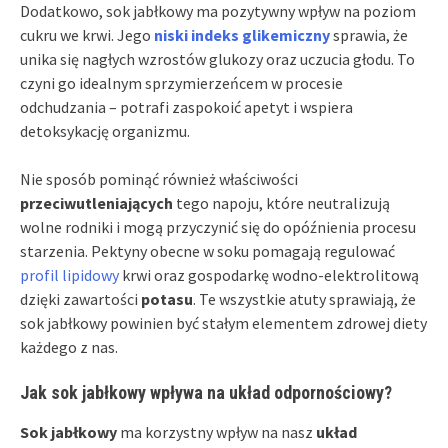
Dodatkowo, sok jabłkowy ma pozytywny wpływ na poziom
cukru we krwi. Jego
niski indeks glikemiczny
sprawia, że
unika się nagłych wzrostów glukozy oraz uczucia głodu. To
czyni go idealnym sprzymierzeńcem w procesie
odchudzania – potrafi zaspokoić apetyt i wspiera
detoksykację organizmu.
Nie sposób pominąć również właściwości
przeciwutleniających
tego napoju, które neutralizują
wolne rodniki i mogą przyczynić się do opóźnienia procesu
starzenia. Pektyny obecne w soku pomagają regulować
profil lipidowy
krwi oraz gospodarkę wodno-elektrolitową
dzięki zawartości
potasu
. Te wszystkie atuty sprawiają, że
sok jabłkowy powinien być stałym elementem zdrowej diety
każdego z nas.
Jak sok jabłkowy wpływa na układ odpornościowy?
Sok jabłkowy
ma korzystny wpływ na nasz
układ