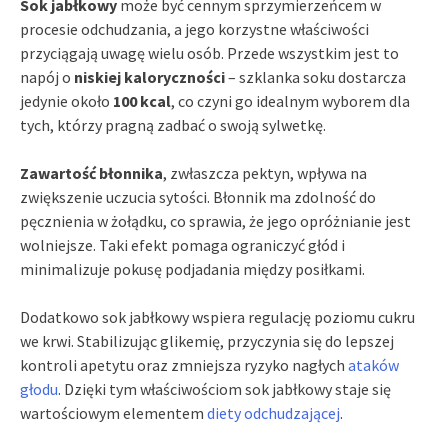
Sok jabłkowy
może być cennym sprzymierzeńcem w
procesie odchudzania, a jego korzystne właściwości
przyciągają uwagę wielu osób. Przede wszystkim jest to
napój o
niskiej kaloryczności
– szklanka soku dostarcza
jedynie około
100 kcal
, co czyni go idealnym wyborem dla
tych, którzy pragną zadbać o swoją sylwetkę.
Zawartość błonnika
, zwłaszcza pektyn, wpływa na
zwiększenie uczucia sytości. Błonnik ma zdolność do
pęcznienia w żołądku, co sprawia, że jego opróżnianie jest
wolniejsze. Taki efekt pomaga ograniczyć głód i
minimalizuje pokusę podjadania między posiłkami.
Dodatkowo sok jabłkowy wspiera regulację poziomu cukru
we krwi. Stabilizując glikemię, przyczynia się do lepszej
kontroli apetytu oraz zmniejsza ryzyko nagłych
ataków
głodu
. Dzięki tym właściwościom sok jabłkowy staje się
wartościowym elementem
diety odchudzającej
.