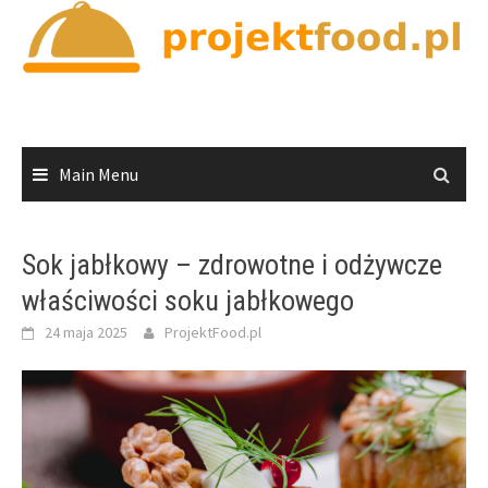
Skip
to
content
Main Menu
Sok jabłkowy – zdrowotne i odżywcze
właściwości soku jabłkowego
24 maja 2025
ProjektFood.pl