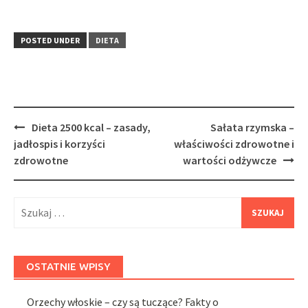
POSTED UNDER
DIETA
Post
Dieta 2500 kcal – zasady,
Sałata rzymska –
navigation
jadłospis i korzyści
właściwości zdrowotne i
zdrowotne
wartości odżywcze
Szukaj:
OSTATNIE WPISY
Orzechy włoskie – czy są tuczące? Fakty o