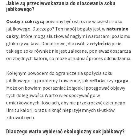
Jakie są przeciwwskazania do stosowania soku
jabłkowego?
Osoby z cukrzycą
powinny być ostrożne w kwestii soku
jabłkowego. Dlaczego? Ten napój bogaty jest w
naturalne
cukry
, które mogą skutkować nagłymi wzrostami poziomu
glukozy we krwi. Dodatkowo, dla osób z
otyłością
picie
takiego soku również nie jest zalecane, ponieważ dostarcza
on zbędnych kalorii, co może utrudniać proces odchudzania.
Kolejnym powodem do ograniczenia spożycia soku
jabłkowego są problemy trawienne, jak
refluks
czy
zgaga
.
Może on bowiem podrażniać żołądek i potęgować objawy
tych dolegliwości. Warto więc spożywać go w
umiarkowanych ilościach, aby nie przekroczyć dziennego
limitu kalorii oraz uniknąć nieprzyjemnych skutków
zdrowotnych.
Dlaczego warto wybierać ekologiczny sok jabłkowy?