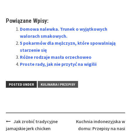
Powiązane Wpisy:
Domowa nalewka. Trunek o wyjątkowych
walorach smakowych.
5 pokarmów dla mężczyzn, które spowalniają
starzenie się
Różne rodzaje masła orzechoweo
Proste rady, jak nie przytyć na wigilii
POSTED UNDER
KULINARIA I PRZEPISY
Post
Jak zrobić tradycyjne
Kuchnia indonezyjska w
navigation
jamajskie jerk chicken
domu: Przepisy na nasi