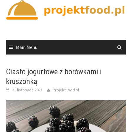
Skip
to
content
Main Menu
Ciasto jogurtowe z borówkami i
kruszonką
21 listopada 2021
ProjektFood.pl