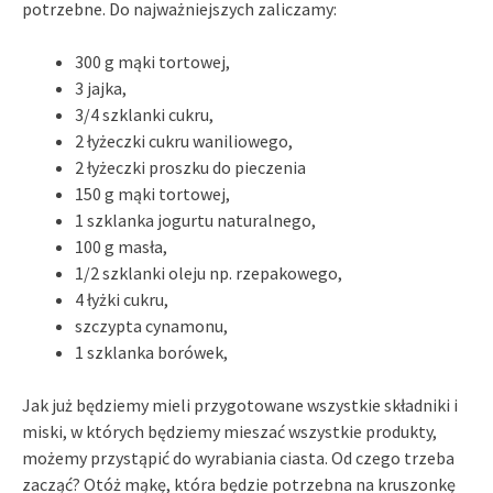
potrzebne. Do najważniejszych zaliczamy:
300 g mąki tortowej,
3 jajka,
3/4 szklanki cukru,
2 łyżeczki cukru waniliowego,
2 łyżeczki proszku do pieczenia
150 g mąki tortowej,
1 szklanka jogurtu naturalnego,
100 g masła,
1/2 szklanki oleju np. rzepakowego,
4 łyżki cukru,
szczypta cynamonu,
1 szklanka borówek,
Jak już będziemy mieli przygotowane wszystkie składniki i
miski, w których będziemy mieszać wszystkie produkty,
możemy przystąpić do wyrabiania ciasta. Od czego trzeba
zacząć? Otóż mąkę, która będzie potrzebna na kruszonkę