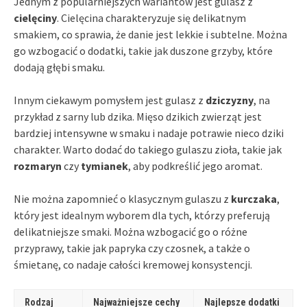
Jednym z popularniejszych wariantów jest gulasz z
cielęciny
. Cielęcina charakteryzuje się delikatnym
smakiem, co sprawia, że danie jest lekkie i subtelne. Można
go wzbogacić o dodatki, takie jak duszone grzyby, które
dodają głębi smaku.
Innym ciekawym pomysłem jest gulasz z
dziczyzny
, na
przykład z sarny lub dzika. Mięso dzikich zwierząt jest
bardziej intensywne w smaku i nadaje potrawie nieco dziki
charakter. Warto dodać do takiego gulaszu zioła, takie jak
rozmaryn
czy
tymianek
, aby podkreślić jego aromat.
Nie można zapomnieć o klasycznym gulaszu z
kurczaka
,
który jest idealnym wyborem dla tych, którzy preferują
delikatniejsze smaki. Można wzbogacić go o różne
przyprawy, takie jak papryka czy czosnek, a także o
śmietanę, co nadaje całości kremowej konsystencji.
Rodzaj
Najważniejsze cechy
Najlepsze dodatki