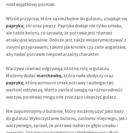
miał wyjątkowy posmak.
Wśród przypraw, które są niezbędne do gulaszu, znajduje się
papryka
, sól oraz pieprz. Papryka dodaje nie tylko smaku,
ale także koloru, co sprawia, że potrawa jest również
atrakcyjna wizualnie. Dobrze jest także eksperymentować z
innymi przyprawami, takimi jak kminek czy ziele angielskie,
aby nadać potrawie niepowtarzalny charakter.
Warzywa również odgrywają istotną rolę w gulaszu.
Możemy dodać
marchewkę
, która nada słodyczy oraz
paprykę
, która wzmocni smak potrawy i wzbogaci jej
wartość odżywczą. Warto zwrócić uwagę na różnorodność
warzyw, ponieważ mogą one znacząco ulepszyć gulasz.
Nie zapominajmy o bulionie, który możemy użyć jako bazy
do gulaszu. Wykorzystanie bulionu, zarówno mięsnego, jak i
warzywnego, sprawi, że potrawa nabierze głębi smaku i
aromatu. Ostateczna kombinacja składników oraz długi