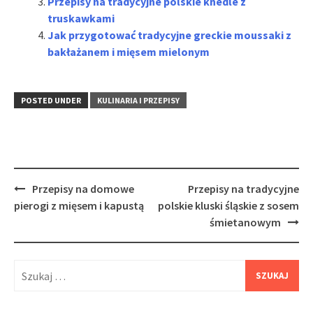
Przepisy na tradycyjne polskie knedle z
truskawkami
Jak przygotować tradycyjne greckie moussaki z
bakłażanem i mięsem mielonym
POSTED UNDER
KULINARIA I PRZEPISY
Post
Przepisy na domowe
Przepisy na tradycyjne
navigation
pierogi z mięsem i kapustą
polskie kluski śląskie z sosem
śmietanowym
Szukaj: