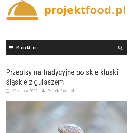
Skip
to
content
Main Menu
Przepisy na tradycyjne polskie kluski
śląskie z gulaszem
20 marca 2022
ProjektFood.pl