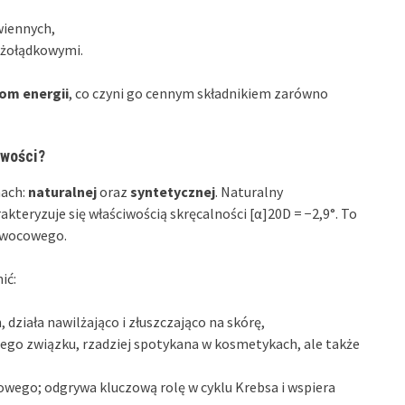
wiennych,
 żołądkowymi.
om energii
, co czyni go cennym składnikiem zarówno
iwości?
mach:
naturalnej
oraz
syntetycznej
. Naturalny
rakteryzuje się właściwością skręcalności [α]20D = −2,9°. To
 owocowego.
ić:
 działa nawilżająco i złuszczająco na skórę,
tego związku, rzadziej spotykana w kosmetykach, ale także
wego; odgrywa kluczową rolę w cyklu Krebsa i wspiera