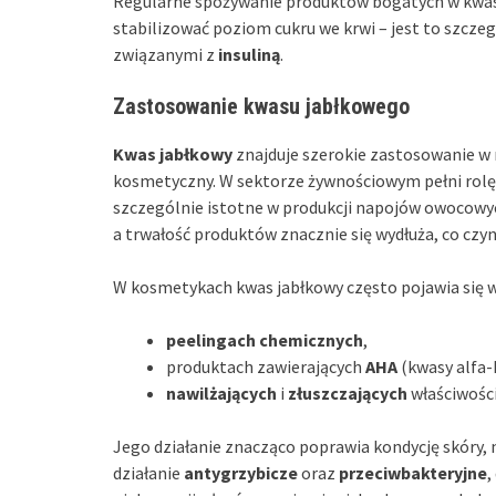
Regularne spożywanie produktów bogatych w kwa
stabilizować poziom cukru we krwi – jest to szcze
związanymi z
insuliną
.
Zastosowanie kwasu jabłkowego
Kwas jabłkowy
znajduje szerokie zastosowanie w r
kosmetyczny. W sektorze żywnościowym pełni rol
szczególnie istotne w produkcji napojów owocowych 
a trwałość produktów znacznie się wydłuża, co czy
W kosmetykach kwas jabłkowy często pojawia się w
peelingach chemicznych
,
produktach zawierających
AHA
(kwasy alfa-
nawilżających
i
złuszczających
właściwości
Jego działanie znacząco poprawia kondycję skóry, 
działanie
antygrzybicze
oraz
przeciwbakteryjne
,