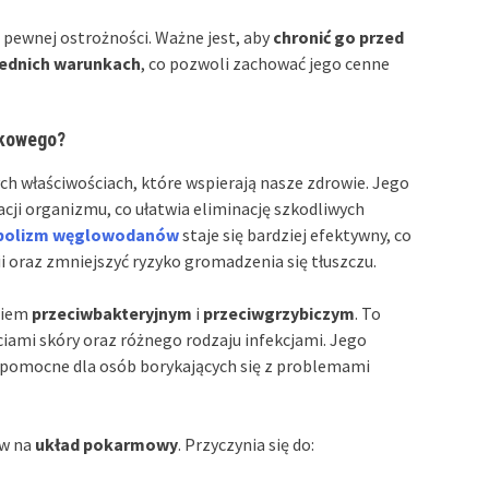
pewnej ostrożności. Ważne jest, aby
chronić go przed
ednich warunkach
, co pozwoli zachować jego cenne
łkowego?
ch właściwościach, które wspierają nasze zdrowie. Jego
acji organizmu, co ułatwia eliminację szkodliwych
bolizm węglowodanów
staje się bardziej efektywny, co
 oraz zmniejszyć ryzyko gromadzenia się tłuszczu.
aniem
przeciwbakteryjnym
i
przeciwgrzybiczym
. To
ciami skóry oraz różnego rodzaju infekcjami. Jego
 pomocne dla osób borykających się z problemami
yw na
układ pokarmowy
. Przyczynia się do: