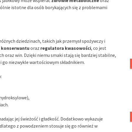
s jabłkowy może wspierać
zdrowie metaboliczne
oraz
gólnie istotne dla osób borykających się z problemami
óżnych dziedzinach, takich jak przemysł spożywczy i
ę
konserwantu
oraz
regulatora kwasowości
, co jest
oraz win. Dzięki niemu smaki stają się bardziej stabilne,
ni go niezwykle wartościowym składnikiem.
:
hydroksylowe),
ach.
nadając jej świeżość i gładkość. Dodatkowo wykazuje
 dlatego z powodzeniem stosuje się go również w