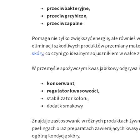
przeciwbakteryjne
,
przeciwgrzybicze
,
przeciwzapalne
.
Pomaga nie tylko zwiększyć energię, ale również ws
eliminacji szkodliwych produktów przemiany mater
skóry
, co czyni go idealnym sojusznikiem w walce 
W przemyśle spożywczym kwas jabłkowy odgrywa kl
konserwant
,
regulator kwasowości
,
stabilizator koloru,
dodatk smakowy.
Znajduje zastosowanie w różnych produktach żywn
peelingach oraz preparatach zawierających kwasy 
ogólną kondycję skóry.