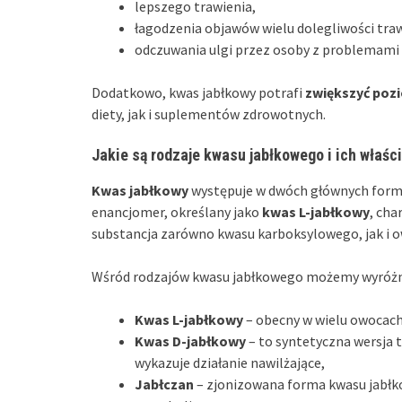
lepszego trawienia,
łagodzenia objawów wielu dolegliwości tra
odczuwania ulgi przez osoby z problemami
Dodatkowo, kwas jabłkowy potrafi
zwiększyć pozi
diety, jak i suplementów zdrowotnych.
Jakie są rodzaje kwasu jabłkowego i ich właśc
Kwas jabłkowy
występuje w dwóch głównych for
enancjomer, określany jako
kwas L-jabłkowy
, cha
substancja zarówno kwasu karboksylowego, jak i
Wśród rodzajów kwasu jabłkowego możemy wyróżn
Kwas L-jabłkowy
– obecny w wielu owocach,
Kwas D-jabłkowy
– to syntetyczna wersja 
wykazuje działanie nawilżające,
Jabłczan
– zjonizowana forma kwasu jabłko