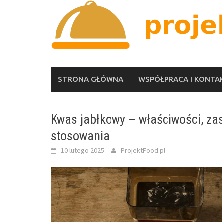
Skip
to
content
STRONA GŁÓWNA
WSPÓŁPRACA I KONTA
Kwas jabłkowy – właściwości, za
stosowania
10 lutego 2025
ProjektFood.pl