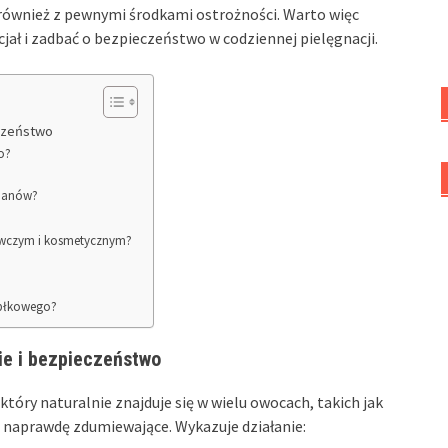
ę również z pewnymi środkami ostrożności. Warto więc
jał i zadbać o bezpieczeństwo w codziennej pielęgnacji.
eczeństwo
o?
odanów?
żywczym i kosmetycznym?
jabłkowego?
ie i bezpieczeństwo
tóry naturalnie znajduje się w wielu owocach, takich jak
ą naprawdę zdumiewające. Wykazuje działanie: