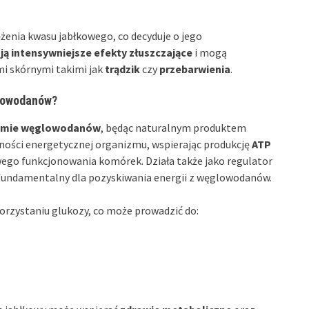
żenia kwasu jabłkowego, co decyduje o jego
ją intensywniejsze efekty złuszczające
i mogą
i skórnymi takimi jak
trądzik
czy
przebarwienia
.
glowodanów?
zmie węglowodanów
, będąc naturalnym produktem
ności energetycznej organizmu, wspierając produkcję
ATP
go funkcjonowania komórek. Działa także jako regulator
t fundamentalny dla pozyskiwania energii z węglowodanów.
rzystaniu glukozy, co może prowadzić do: