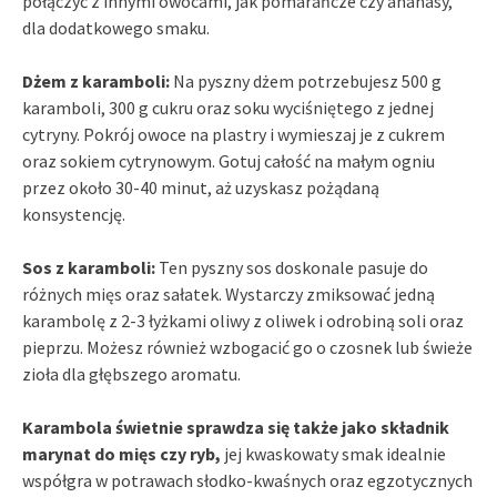
połączyć z innymi owocami, jak pomarańcze czy ananasy,
dla dodatkowego smaku.
Dżem z karamboli:
Na pyszny dżem potrzebujesz 500 g
karamboli, 300 g cukru oraz soku wyciśniętego z jednej
cytryny. Pokrój owoce na plastry i wymieszaj je z cukrem
oraz sokiem cytrynowym. Gotuj całość na małym ogniu
przez około 30-40 minut, aż uzyskasz pożądaną
konsystencję.
Sos z karamboli:
Ten pyszny sos doskonale pasuje do
różnych mięs oraz sałatek. Wystarczy zmiksować jedną
karambolę z 2-3 łyżkami oliwy z oliwek i odrobiną soli oraz
pieprzu. Możesz również wzbogacić go o czosnek lub świeże
zioła dla głębszego aromatu.
Karambola świetnie sprawdza się także jako składnik
marynat do mięs czy ryb,
jej kwaskowaty smak idealnie
współgra w potrawach słodko-kwaśnych oraz egzotycznych