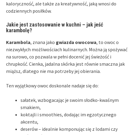
kaloryczność, ale także za kreatywność, jaką wnosi do
codziennych posiłków.
Jakie jest zastosowanie w kuchni – jak jeść
karambolę?
Karambola
, znana jako
gwiazda owocowa
, to owoc o
niezwykłych możliwościach kulinarnych. Można ją spożywać
na surowo, co pozwala w pełni docenić jej świeżość i
chrupkość. Cienka, jadalna skórka jest równie smaczna jak
miąższ, dlatego nie ma potrzeby jej obierania.
Ten wyjątkowy owoc doskonale nadaje się do:
sałatek, wzbogacając je swoim słodko-kwaśnym
smakiem,
koktajli i smoothies, dodając im egzotycznego
akcentu,
deserów – idealnie komponując się z lodami czy