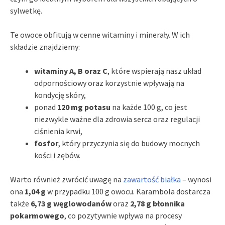
sylwetkę.
Te owoce obfitują w cenne witaminy i minerały. W ich
składzie znajdziemy:
witaminy A, B oraz C
, które wspierają nasz układ
odpornościowy oraz korzystnie wpływają na
kondycję skóry,
ponad
120 mg potasu
na każde 100 g, co jest
niezwykle ważne dla zdrowia serca oraz regulacji
ciśnienia krwi,
fosfor
, który przyczynia się do budowy mocnych
kości i zębów.
Warto również zwrócić uwagę na
zawartość białka
– wynosi
ona
1,04 g
w przypadku 100 g owocu. Karambola dostarcza
także
6,73 g węglowodanów
oraz
2,78 g błonnika
pokarmowego
, co pozytywnie wpływa na procesy