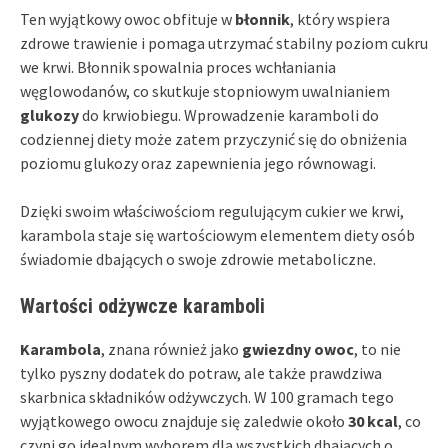
Ten wyjątkowy owoc obfituje w
błonnik
, który wspiera
zdrowe trawienie i pomaga utrzymać stabilny poziom cukru
we krwi. Błonnik spowalnia proces wchłaniania
węglowodanów, co skutkuje stopniowym uwalnianiem
glukozy
do krwiobiegu. Wprowadzenie karamboli do
codziennej diety może zatem przyczynić się do obniżenia
poziomu glukozy oraz zapewnienia jego równowagi.
Dzięki swoim właściwościom regulującym cukier we krwi,
karambola staje się wartościowym elementem diety osób
świadomie dbających o swoje zdrowie metaboliczne.
Wartości odżywcze karamboli
Karambola
, znana również jako
gwiezdny owoc
, to nie
tylko pyszny dodatek do potraw, ale także prawdziwa
skarbnica składników odżywczych. W 100 gramach tego
wyjątkowego owocu znajduje się zaledwie około
30 kcal
, co
czyni go idealnym wyborem dla wszystkich dbających o