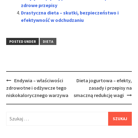
zdrowe przepisy
Drastyczna dieta – skutki, bezpieczeństwo i
efektywność w odchudzaniu
POSTED UNDER
DIETA
Post
Endywia – właściwości
Dieta jogurtowa – efekty,
navigation
zdrowotne i odżywcze tego
zasady i przepisy na
niskokalorycznego warzywa
smaczną redukcję wagi
Szukaj: