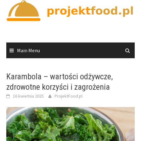
Skip
to
content
Main Menu
Karambola – wartości odżywcze,
zdrowotne korzyści i zagrożenia
16 kwietnia 2025
ProjektFood.pl