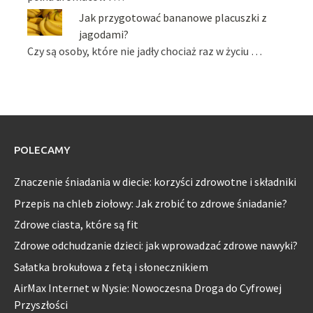
Jak przygotować bananowe placuszki z
jagodami?
Czy są osoby, które nie jadły chociaż raz w życiu …
POLECAMY
Znaczenie śniadania w diecie: korzyści zdrowotne i składniki
Przepis na chleb ziołowy: Jak zrobić to zdrowe śniadanie?
Zdrowe ciasta, które są fit
Zdrowe odchudzanie dzieci: jak wprowadzać zdrowe nawyki?
Sałatka brokułowa z fetą i słonecznikiem
AirMax Internet w Nysie: Nowoczesna Droga do Cyfrowej
Przyszłości