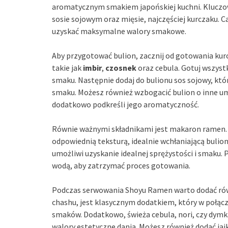
aromatycznym smakiem japońskiej kuchni. Klucz
sosie sojowym oraz mięsie, najczęściej kurczaku. C
uzyskać maksymalne walory smakowe.
Aby przygotować bulion, zacznij od gotowania kurc
takie jak
imbir
,
czosnek
oraz cebula. Gotuj wszyst
smaku. Następnie dodaj do bulionu sos sojowy, któ
smaku. Możesz również wzbogacić bulion o inne umam
dodatkowo podkreśli jego aromatyczność.
Równie ważnymi składnikami jest makaron ramen. 
odpowiednią teksturą, idealnie wchłaniającą bulio
umożliwi uzyskanie idealnej sprężystości i smaku
wodą, aby zatrzymać proces gotowania.
Podczas serwowania Shoyu Ramen warto dodać ró
chashu, jest klasycznym dodatkiem, który w połą
smaków. Dodatkowo, świeża cebula, nori, czy dym
walory estetyczne dania. Możesz również dodać jaj