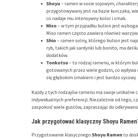
Shoyu
– ramen w sosie sojowym, charaktery
przygotowywany jest na bazie kurczaka, wi
co nadaje mu intensywny kolor i smak.
Miso
– w tym przypadku bulion jest wzboga
Miso ramen często zawiera również warzywa, 
Shio
– ramen solny, którego bulion jest naj
ryb, takich jak sardynki lub bonito, ma del
dodatków.
Tonkotsu
– to rodzaj ramenu, w którym bu
gotowanych przez wiele godzin, co wpływa 
się głębokim smakiem i jest bardzo sycowy.
Każdy z tych rodzajów ramenu ma swoje unikalne c
indywidualnych preferencji. Niezależnie od tego, c
zaspokoić wiele gustów, zapraszając do odkrywania
Jak przygotować klasyczny Shoyu Ramen
Przygotowanie klasycznego
Shoyu Ramen
to dosk