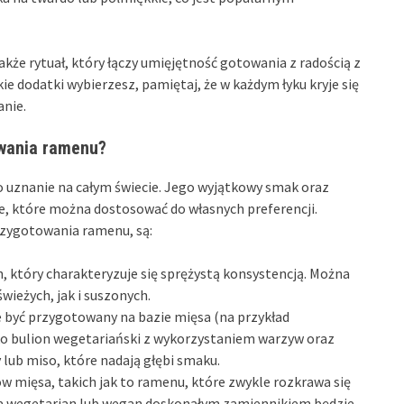
akże rytuał, który łączy umięjętność gotowania z radością z
e dodatki wybierzesz, pamiętaj, że w każdym łyku kryje się
anie.
owania ramenu?
o uznanie na całym świecie. Jego wyjątkowy smak oraz
ie, które można dostosować do własnych preferencji.
rzygotowania ramenu, są:
, który charakteryzuje się sprężystą konsystencją. Można
wieżych, jak i suszonych.
być przygotowany na bazie mięsa (na przykład
ako bulion wegetariański z wykorzystaniem warzyw oraz
 lub miso, które nadają głębi smaku.
w mięsa, takich jak to ramenu, które zwykle rozkrawa się
 Dla wegetarian lub wegan doskonałym zamiennikiem będzie