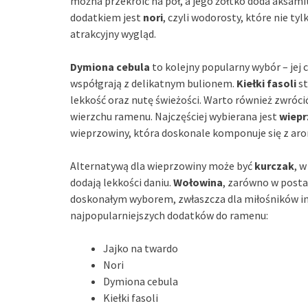
można przekroić na pół, a jego żółtko doda aksami
dodatkiem jest
nori
, czyli wodorosty, które nie t
atrakcyjny wygląd.
Dymiona cebula
to kolejny popularny wybór – jej
współgrają z delikatnym bulionem.
Kiełki fasoli
st
lekkość oraz nutę świeżości. Warto również zwróc
wierzchu ramenu. Najczęściej wybierana jest
wiepr
wieprzowiny, która doskonale komponuje się z ar
Alternatywą dla wieprzowiny może być
kurczak
, 
dodają lekkości daniu.
Wołowina
, zarówno w posta
doskonałym wyborem, zwłaszcza dla miłośników in
najpopularniejszych dodatków do ramenu:
Jajko na twardo
Nori
Dymiona cebula
Kiełki fasoli