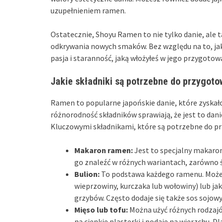
uzupełnieniem ramen.
Ostatecznie, Shoyu Ramen to nie tylko danie, ale t
odkrywania nowych smaków. Bez względu na to, jaki
pasja i staranność, jaką włożyłeś w jego przygotow
Jakie składniki są potrzebne do przygot
Ramen to popularne japońskie danie, które zyskał
różnorodność składników sprawiają, że jest to dan
Kluczowymi składnikami, które są potrzebne do p
Makaron ramen:
Jest to specjalny makaron
go znaleźć w różnych wariantach, zarówno ś
Bulion:
To podstawa każdego ramenu. Może 
wieprzowiny, kurczaka lub wołowiny) lub j
grzybów. Często dodaje się także sos sojowy
Mięso lub tofu:
Można użyć różnych rodzajó
na cienkie plasterki i podaje na wierzchu.