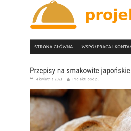
Skip
to
content
STRONA GŁÓWNA
WSPÓŁPRACA I KONTA
Przepisy na smakowite japoński
4 kwietnia 2021
ProjektFood.pl