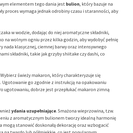
owym elementem tego dania jest
bulion
, który bazuje na
ały proces wymaga jednak odrobiny czasu i staranności, aby
zaka w wodzie, dodając do niej aromatyczne składniki,
ko na wolnym ogniu przez kilka godzin, aby wydobyć pełnię
ry nada klasycznej, ciemnej barwy oraz intensywnego
i składniki, takie jak grzyby shiitake czy dashi, co
Wybierz świeży makaron, który charakteryzuje się
n. Ugotowanie go zgodnie z instrukcją na opakowaniu
. Po ugotowaniu, dobrze jest przepłukać makaron zimną
wnież
ydania uzupełniające
. Smażona wieprzowina, tzw.
czeniu z aromatycznym bulionem tworzy idealną harmonię
ka mogą stanowić doskonałą dekorację oraz wzbogacić
ka na twardo lub półmiękkie, co jest popularnym