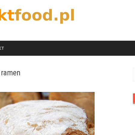
KT
e ramen
S