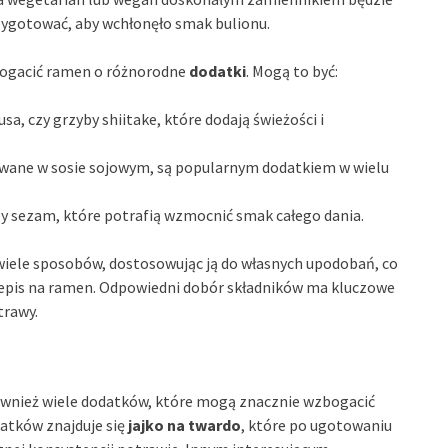
zygotować, aby wchłonęło smak bulionu.
bogacić ramen o różnorodne
dodatki
. Mogą to być:
, czy grzyby shiitake, które dodają świeżości i
wane w sosie sojowym, są popularnym dodatkiem w wielu
 czy sezam, które potrafią wzmocnić smak całego dania.
iele sposobów, dostosowując ją do własnych upodobań, co
zepis na ramen. Odpowiedni dobór składników ma kluczowe
trawy.
również wiele dodatków, które mogą znacznie wzbogacić
datków znajduje się
jajko na twardo
, które po ugotowaniu