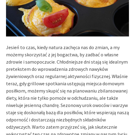
Jesień to czas, kiedy natura zachęca nas do zmian, a my
możemy skorzystać z jej bogactwa, by zadbać o własne
zdrowie i samopoczucie. Chłodniejsze dni stają się idealnym
pretekstem do wprowadzenia zdrowych nawyków
żywieniowych oraz regularnej aktywności fizycznej. Właśnie
teraz, gdy grillowe spotkania ustępują miejsca domowym
posiłkom, możemy skupić się na planowaniu zbilansowanej
diety, która nie tylko pomoże w odchudzaniu, ale także
niweluje jesienną chandrę. Sezonowy urok owoców i warzyw
staje się doskonałą bazą dla posiłków, które wspierają naszą
odporność i dostarczają niezbędnych składników
odżywczych. Warto zatem przyjrzeć się, jak skutecznie
wykorzystać ten czas na zdrowotne zmiany w naszym życiu.