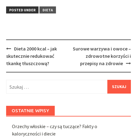
POSTED UNDER
DIETA
Post
Dieta 2000 kcal – jak
Surowe warzywa i owoce –
navigation
skutecznie redukować
zdrowotne korzyści i
tkankę tłuszczową?
przepisy na zdrowie
Szukaj:
OSTATNIE WPISY
Orzechy włoskie – czy są tuczące? Fakty o
kaloryczności i diecie