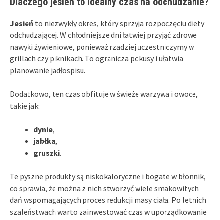
Dlaczego jesień to idealny czas na odchudzanie?
Jesień
to niezwykły okres, który sprzyja rozpoczęciu diety
odchudzającej. W chłodniejsze dni łatwiej przyjąć zdrowe
nawyki żywieniowe, ponieważ rzadziej uczestniczymy w
grillach czy piknikach. To ogranicza pokusy i ułatwia
planowanie jadłospisu.
Dodatkowo, ten czas obfituje w świeże warzywa i owoce,
takie jak:
dynie
,
jabłka
,
gruszki
.
Te pyszne produkty są niskokaloryczne i bogate w błonnik,
co sprawia, że można z nich stworzyć wiele smakowitych
dań wspomagających proces redukcji masy ciała. Po letnich
szaleństwach warto zainwestować czas w uporządkowanie