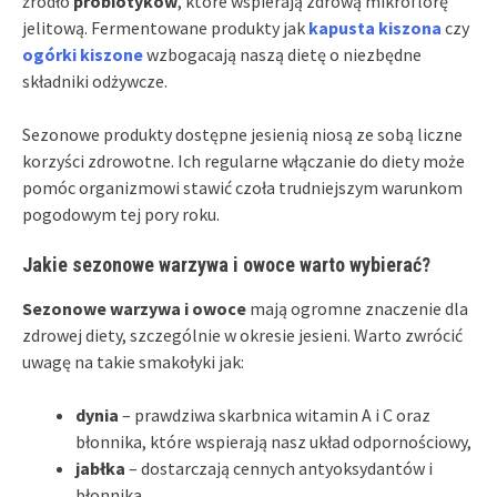
źródło
probiotyków
, które wspierają zdrową mikroflorę
jelitową. Fermentowane produkty jak
kapusta kiszona
czy
ogórki kiszone
wzbogacają naszą dietę o niezbędne
składniki odżywcze.
Sezonowe produkty dostępne jesienią niosą ze sobą liczne
korzyści zdrowotne. Ich regularne włączanie do diety może
pomóc organizmowi stawić czoła trudniejszym warunkom
pogodowym tej pory roku.
Jakie sezonowe warzywa i owoce warto wybierać?
Sezonowe warzywa i owoce
mają ogromne znaczenie dla
zdrowej diety, szczególnie w okresie jesieni. Warto zwrócić
uwagę na takie smakołyki jak:
dynia
– prawdziwa skarbnica witamin A i C oraz
błonnika, które wspierają nasz układ odpornościowy,
jabłka
– dostarczają cennych antyoksydantów i
błonnika,