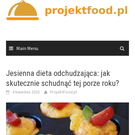
Skip
to
content
Main Menu
Jesienna dieta odchudzająca: jak
skutecznie schudnąć tej porze roku?
4 kwietnia 2025
ProjektFood.pl