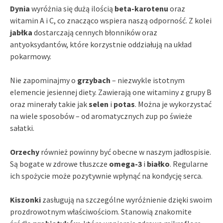
Dynia
wyróżnia się dużą ilością
beta-karotenu
oraz
witamin A i C, co znacząco wspiera naszą odporność. Z kolei
jabłka
dostarczają cennych błonników oraz
antyoksydantów, które korzystnie oddziałują na układ
pokarmowy.
Nie zapominajmy o
grzybach
– niezwykle istotnym
elemencie jesiennej diety. Zawierają one witaminy z grupy B
oraz minerały takie jak
selen
i
potas
. Można je wykorzystać
na wiele sposobów – od aromatycznych zup po świeże
sałatki.
Orzechy
również powinny być obecne w naszym jadłospisie.
Są bogate w zdrowe tłuszcze
omega-3
i
białko
. Regularne
ich spożycie może pozytywnie wpłynąć na kondycję serca.
Kiszonki
zasługują na szczególne wyróżnienie dzięki swoim
prozdrowotnym właściwościom. Stanowią znakomite