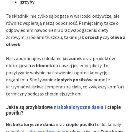
grzyby
.
Te składniki nie tylko są bogate w wartości odżywcze, ale
również wspierają naszą odporność. Pamiętajmy także o
odpowiednim nawodnieniu oraz wzbogaceniu diety
zdrowymi źródłami tłuszczu, takimi jak
orzechy
czy
oliwa z
oliwek
.
Nie zapominajmy o dodaniu
kiszonek
oraz produktów
obfitujących w
błonnik
do naszej jesiennej diety. To
pozytywnie wpłynie na trawienie i ogólną kondycję
organizmu. Spożywanie
ciepłych posiłków
pomoże
utrzymać właściwą temperaturę ciała, co zwiększy komfort
termiczny podczas chłodniejszych dni.
Jakie są przykładowe
niskokaloryczne dania
i ciepłe
posiłki?
Niskokaloryczne dania
oraz
ciepłe posiłki
to doskonały
sposób na
zdrowe odżywianie
w okresie jesieni.
Zupy krem
,