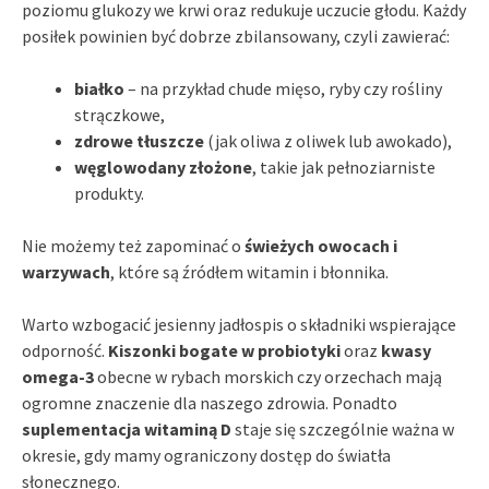
poziomu glukozy we krwi oraz redukuje uczucie głodu. Każdy
posiłek powinien być dobrze zbilansowany, czyli zawierać:
białko
– na przykład chude mięso, ryby czy rośliny
strączkowe,
zdrowe tłuszcze
(jak oliwa z oliwek lub awokado),
węglowodany złożone
, takie jak pełnoziarniste
produkty.
Nie możemy też zapominać o
świeżych owocach i
warzywach
, które są źródłem witamin i błonnika.
Warto wzbogacić jesienny jadłospis o składniki wspierające
odporność.
Kiszonki bogate w probiotyki
oraz
kwasy
omega-3
obecne w rybach morskich czy orzechach mają
ogromne znaczenie dla naszego zdrowia. Ponadto
suplementacja witaminą D
staje się szczególnie ważna w
okresie, gdy mamy ograniczony dostęp do światła
słonecznego.