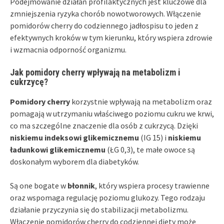
Podejmowanie działań profilaktycznych jest kluczowe dla
zmniejszenia ryzyka chorób nowotworowych. Włączenie
pomidorów cherry do codziennego jadłospisu to jeden z
efektywnych kroków w tym kierunku, który wspiera zdrowie
i wzmacnia odporność organizmu.
Jak pomidory cherry wpływają na metabolizm i
cukrzycę?
Pomidory cherry
korzystnie wpływają na metabolizm oraz
pomagają w utrzymaniu właściwego poziomu cukru we krwi,
co ma szczególne znaczenie dla osób z cukrzycą. Dzięki
niskiemu indeksowi glikemicznemu
(IG 15) i
niskiemu
ładunkowi glikemicznemu
(ŁG 0,3), te małe owoce są
doskonałym wyborem dla diabetyków.
Są one bogate w
błonnik
, który wspiera procesy trawienne
oraz wspomaga regulację poziomu glukozy. Tego rodzaju
działanie przyczynia się do stabilizacji metabolizmu.
Włączenie pomidorów cherry do codziennej diety może