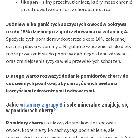
likopen
– silny przeciwutleniacz, który może chronić
przed nowotworami oraz chorobami serca.
Już niewielka garść tych soczystych owoców pokrywa
około 15% dziennego zapotrzebowania na witaminę A.
Spożycie tych pomidorów dostarcza około 10% zalecanej
dziennej dawki witaminy C. Regularne włączenie ich do diety
może przyczynić się do poprawy ogólnego stanu zdrowia
oraz zmniejszenia ryzyka wielu przewlekłych schorzeń.
Dlatego warto rozważyć dodanie pomidorów cherry do
codziennych posiłków, aby cieszyć się ich wieloma
korzyściami zdrowotnymi i odżywczymi.
Jakie
witaminy z grupy B
i sole mineralne znajdują się
w pomidorach cherry?
Pomidory cherry
to niezwykle smakowite i soczyste
owoce, które nie tylko zachwycają podniebienie, ale
również dostarczają wielu cennych wartości odżywczych. Są