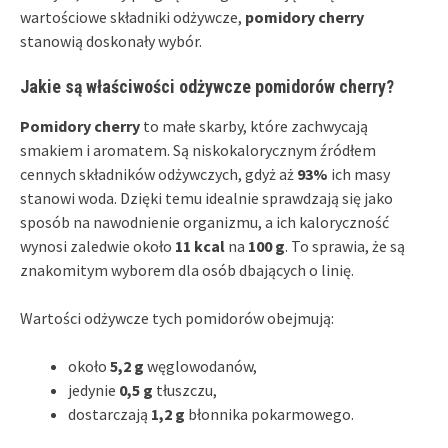
wartościowe składniki odżywcze,
pomidory cherry
stanowią doskonały wybór.
Jakie są właściwości odżywcze pomidorów cherry?
Pomidory cherry
to małe skarby, które zachwycają
smakiem i aromatem. Są niskokalorycznym źródłem
cennych składników odżywczych, gdyż aż
93%
ich masy
stanowi woda. Dzięki temu idealnie sprawdzają się jako
sposób na nawodnienie organizmu, a ich kaloryczność
wynosi zaledwie około
11 kcal
na
100 g
. To sprawia, że są
znakomitym wyborem dla osób dbających o linię.
Wartości odżywcze tych pomidorów obejmują:
około
5,2 g
węglowodanów,
jedynie
0,5 g
tłuszczu,
dostarczają
1,2 g
błonnika pokarmowego.