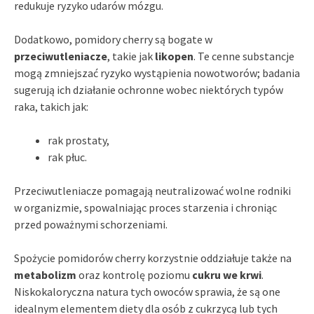
redukuje ryzyko udarów mózgu.
Dodatkowo, pomidory cherry są bogate w
przeciwutleniacze
, takie jak
likopen
. Te cenne substancje
mogą zmniejszać ryzyko wystąpienia nowotworów; badania
sugerują ich działanie ochronne wobec niektórych typów
raka, takich jak:
rak prostaty,
rak płuc.
Przeciwutleniacze pomagają neutralizować wolne rodniki
w organizmie, spowalniając proces starzenia i chroniąc
przed poważnymi schorzeniami.
Spożycie pomidorów cherry korzystnie oddziałuje także na
metabolizm
oraz kontrolę poziomu
cukru we krwi
.
Niskokaloryczna natura tych owoców sprawia, że są one
idealnym elementem diety dla osób z cukrzycą lub tych