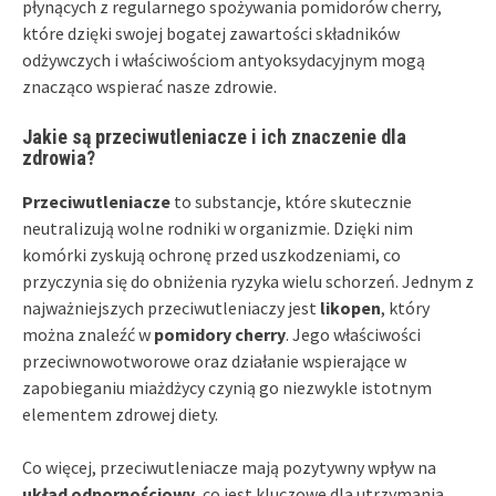
płynących z regularnego spożywania pomidorów cherry,
które dzięki swojej bogatej zawartości składników
odżywczych i właściwościom antyoksydacyjnym mogą
znacząco wspierać nasze zdrowie.
Jakie są przeciwutleniacze i ich znaczenie dla
zdrowia?
Przeciwutleniacze
to substancje, które skutecznie
neutralizują wolne rodniki w organizmie. Dzięki nim
komórki zyskują ochronę przed uszkodzeniami, co
przyczynia się do obniżenia ryzyka wielu schorzeń. Jednym z
najważniejszych przeciwutleniaczy jest
likopen
, który
można znaleźć w
pomidory cherry
. Jego właściwości
przeciwnowotworowe oraz działanie wspierające w
zapobieganiu miażdżycy czynią go niezwykle istotnym
elementem zdrowej diety.
Co więcej, przeciwutleniacze mają pozytywny wpływ na
układ odpornościowy
, co jest kluczowe dla utrzymania