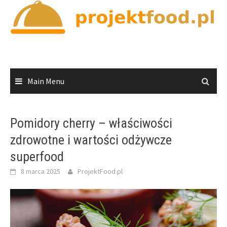
Skip
to
content
Main Menu
Pomidory cherry – właściwości
zdrowotne i wartości odżywcze
superfood
8 marca 2025
ProjektFood.pl