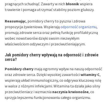
pragnących schudnąć. Zawarty w nich
błonnik
wspiera
trawienie i pomaga utrzymać stabilny poziom glukozy.
Reasumując
, pomidory cherry to pyszna i zdrowa
propozycja żywieniowa. Wspierają
odporność organizmu
,
promują zdrowie serca oraz pełnią funkcję profilaktyczną
wobec nowotworów dzięki swoim niezwykłym
właściwościom odżywczym i przeciwutleniającym.
Jak pomidory cherry wpływają na odporność i zdrowie
serca?
Pomidory cherry
mają ogromny wpływ na naszą odporność
oraz zdrowie serca. Dzięki wysokiej zawartości
witaminy C
,
wspierają układ immunologiczny, co odgrywa kluczową rolę
w walce z różnymi infekcjami. Witamina ta działa jako silny
przeciwutleniacz i wzmacnia
naczynia krwionośne
, co
sprzyja lepszemu funkcjonowaniu całego organizmu.