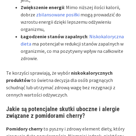
Zwiększenie energii
: Mimo niższej ilości kalorii,
dobrze
zbilansowane posiłki
mogą prowadzić do
wzrostu energii dzięki lepszemu odżywieniu
organizmu,
Łagodzenie stanów zapalnych
:
Niskokaloryczna
dieta
ma potencjał w redukcji stanów zapalnych w
organizmie, co ma pozytywny wpływ na całkowite
zdrowie.
Te korzyści sprawiają, że wybór
niskokalorycznych
produktów
to świetna decyzja dla osób pragnących
schudnąć lub utrzymać zdrową wagę bez rezygnacji z
cennych wartości odżywczych.
Jakie są potencjalne skutki uboczne i alergie
związane z pomidorami cherry?
Pomidory cherry
to pyszny i zdrowy element diety, który
cieszy się dużą popularnością. Niemniej jednak, niektórzy