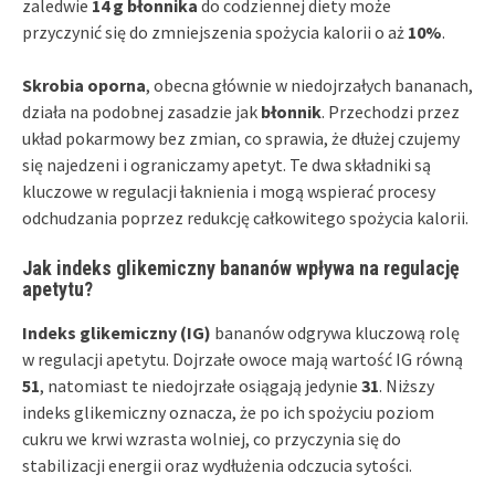
zaledwie
14 g błonnika
do codziennej diety może
przyczynić się do zmniejszenia spożycia kalorii o aż
10%
.
Skrobia oporna
, obecna głównie w niedojrzałych bananach,
działa na podobnej zasadzie jak
błonnik
. Przechodzi przez
układ pokarmowy bez zmian, co sprawia, że dłużej czujemy
się najedzeni i ograniczamy apetyt. Te dwa składniki są
kluczowe w regulacji łaknienia i mogą wspierać procesy
odchudzania poprzez redukcję całkowitego spożycia kalorii.
Jak indeks glikemiczny bananów wpływa na regulację
apetytu?
Indeks glikemiczny (IG)
bananów odgrywa kluczową rolę
w regulacji apetytu. Dojrzałe owoce mają wartość IG równą
51
, natomiast te niedojrzałe osiągają jedynie
31
. Niższy
indeks glikemiczny oznacza, że po ich spożyciu poziom
cukru we krwi wzrasta wolniej, co przyczynia się do
stabilizacji energii oraz wydłużenia odczucia sytości.