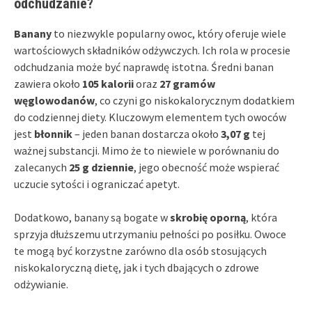
odchudzanie?
Banany
to niezwykle popularny owoc, który oferuje wiele
wartościowych składników odżywczych. Ich rola w procesie
odchudzania może być naprawdę istotna. Średni banan
zawiera około
105 kalorii
oraz
27 gramów
węglowodanów
, co czyni go niskokalorycznym dodatkiem
do codziennej diety. Kluczowym elementem tych owoców
jest
błonnik
– jeden banan dostarcza około
3,07 g
tej
ważnej substancji. Mimo że to niewiele w porównaniu do
zalecanych
25 g dziennie
, jego obecność może wspierać
uczucie sytości i ograniczać apetyt.
Dodatkowo, banany są bogate w
skrobię oporną
, która
sprzyja dłuższemu utrzymaniu pełności po posiłku. Owoce
te mogą być korzystne zarówno dla osób stosujących
niskokaloryczną dietę, jak i tych dbających o zdrowe
odżywianie.