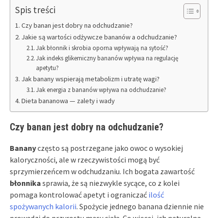
Spis treści
Czy banan jest dobry na odchudzanie?
Jakie są wartości odżywcze bananów a odchudzanie?
Jak błonnik i skrobia oporna wpływają na sytość?
Jak indeks glikemiczny bananów wpływa na regulację
apetytu?
Jak banany wspierają metabolizm i utratę wagi?
Jak energia z bananów wpływa na odchudzanie?
Dieta bananowa — zalety i wady
Czy banan jest dobry na odchudzanie?
Banany
często są postrzegane jako owoc o wysokiej
kaloryczności, ale w rzeczywistości mogą być
sprzymierzeńcem w odchudzaniu. Ich bogata zawartość
błonnika
sprawia, że są niezwykle sycące, co z kolei
pomaga kontrolować apetyt i ograniczać
ilość
spożywanych kalorii
. Spożycie jednego banana dziennie nie
prowadzi do przyrostu masy ciała. Co więcej, ich naturalna