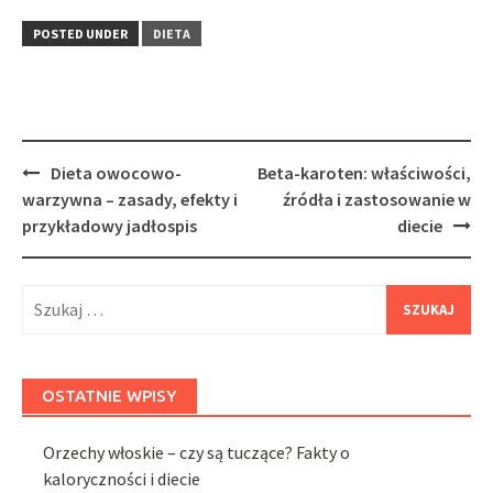
POSTED UNDER
DIETA
Post
Dieta owocowo-
Beta-karoten: właściwości,
navigation
warzywna – zasady, efekty i
źródła i zastosowanie w
przykładowy jadłospis
diecie
Szukaj:
OSTATNIE WPISY
Orzechy włoskie – czy są tuczące? Fakty o
kaloryczności i diecie