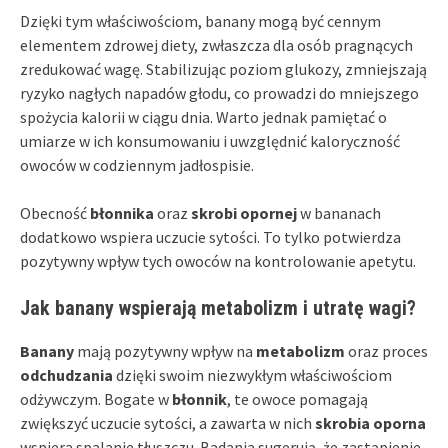
Dzięki tym właściwościom, banany mogą być cennym
elementem zdrowej diety, zwłaszcza dla osób pragnących
zredukować wagę. Stabilizując poziom glukozy, zmniejszają
ryzyko nagłych napadów głodu, co prowadzi do mniejszego
spożycia kalorii w ciągu dnia. Warto jednak pamiętać o
umiarze w ich konsumowaniu i uwzględnić kaloryczność
owoców w codziennym jadłospisie.
Obecność
błonnika
oraz
skrobi opornej
w bananach
dodatkowo wspiera uczucie sytości. To tylko potwierdza
pozytywny wpływ tych owoców na kontrolowanie apetytu.
Jak banany wspierają metabolizm i utratę wagi?
Banany
mają pozytywny wpływ na
metabolizm
oraz proces
odchudzania
dzięki swoim niezwykłym właściwościom
odżywczym. Bogate w
błonnik
, te owoce pomagają
zwiększyć uczucie sytości, a zawarta w nich
skrobia oporna
wspiera spalanie tłuszczu. Badania sugerują, że zastąpienie