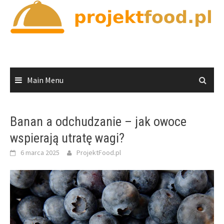
Skip
to
content
Main Menu
Banan a odchudzanie – jak owoce
wspierają utratę wagi?
6 marca 2025
ProjektFood.pl