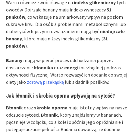
Warto również zwrócić uwagę na
indeks glikemiczny
tych
owoców. Dojrzałe banany mają indeks wynoszący
51
punktów
, co wskazuje na umiarkowany wpływ na poziom
cukru we krwi. Dla osób z problemami metabolicznymi lub
diabetyków lepszym rozwiązaniem mogą być
niedojrzałe
banany
, które mają niższy indeks glikemiczny (
31
punktów
).
Banany
mogą wspierać proces odchudzania poprzez
dostarczanie
błonnika
oraz
energii
niezbędnej podczas
aktywności fizycznej. Warto rozważyć ich dodanie do swojej
diety jako
zdrową przekąskę
lub składnik posiłków.
Jak błonnik i skrobia oporna wpływają na sytość?
Błonnik
oraz
skrobia oporna
mają istotny wpływ na nasze
odczucie sytości.
Błonnik
, który znajdziemy w bananach,
pęcznieje w żołądku, co z kolei opóźnia jego opróżnianie i
potęguje uczucie pełności. Badania dowodzą, że dodanie