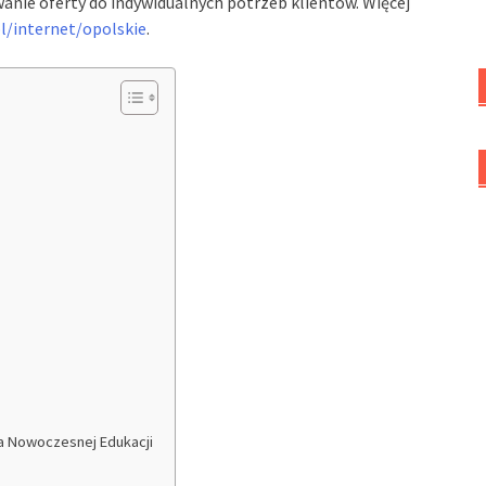
anie oferty do indywidualnych potrzeb klientów. Więcej
pl/internet/opolskie
.
wa Nowoczesnej Edukacji