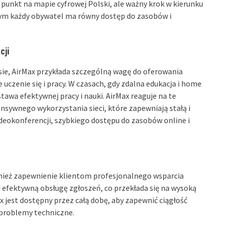
 punkt na mapie cyfrowej Polski, ale ważny krok w kierunku
ym każdy obywatel ma równy dostęp do zasobów i
cji
nesie, AirMax przykłada szczególną wagę do oferowania
uczenie się i pracy. W czasach, gdy zdalna edukacja i home
tawa efektywnej pracy i nauki. AirMax reaguje na te
sywnego wykorzystania sieci, które zapewniają stałą i
eokonferencji, szybkiego dostępu do zasobów online i
nież zapewnienie klientom profesjonalnego wsparcia
i efektywną obsługę zgłoszeń, co przekłada się na wysoką
 jest dostępny przez całą dobę, aby zapewnić ciągłość
 problemy techniczne.