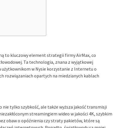
ą to kluczowy element strategii firmy AirMax, co
atłowodowej. Ta technologia, znana z wyjątkowej
a użytkownikom w Nysie korzystanie z Internetu o
ch rozwiązaniach opartych na miedzianych kablach
nie tylko szybkość, ale także wyższa jakość transmisji
 niezakłóconym streamingiem wideo w jakości 4K, szybkim
bez obaw o opóźnienia czy straty pakietów, które są
łączeń internetowych. Ponadto, światłowody są mniej