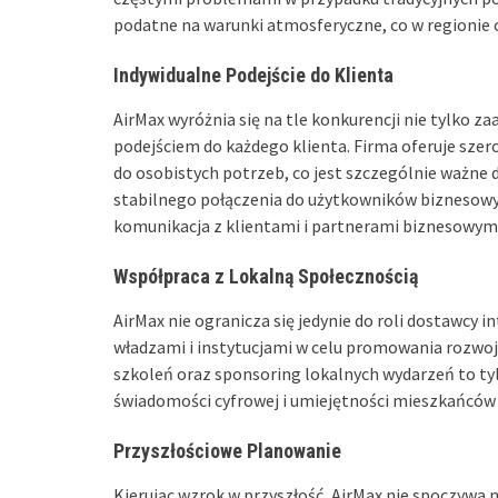
podatne na warunki atmosferyczne, co w regionie c
Indywidualne Podejście do Klienta
AirMax wyróżnia się na tle konkurencji nie tylko 
podejściem do każdego klienta. Firma oferuje sze
do osobistych potrzeb, co jest szczególnie ważne 
stabilnego połączenia do użytkowników biznesowyc
komunikacja z klientami i partnerami biznesowymi
Współpraca z Lokalną Społecznością
AirMax nie ogranicza się jedynie do roli dostawcy 
władzami i instytucjami w celu promowania rozwo
szkoleń oraz sponsoring lokalnych wydarzeń to tyl
świadomości cyfrowej i umiejętności mieszkańców N
Przyszłościowe Planowanie
Kierując wzrok w przyszłość, AirMax nie spoczywa 