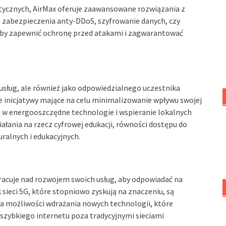
tycznych, AirMax oferuje zaawansowane rozwiązania z
 zabezpieczenia anty-DDoS, szyfrowanie danych, czy
aby zapewnić ochronę przed atakami i zagwarantować
 usług, ale również jako odpowiedzialnego uczestnika
e inicjatywy mające na celu minimalizowanie wpływu swojej
e w energooszczędne technologie i wspieranie lokalnych
iałania na rzecz cyfrowej edukacji, równości dostępu do
uralnych i edukacyjnych.
racuje nad rozwojem swoich usług, aby odpowiadać na
 sieci 5G, które stopniowo zyskują na znaczeniu, są
da możliwości wdrażania nowych technologii, które
 szybkiego internetu poza tradycyjnymi sieciami