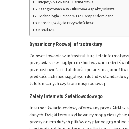
Inicjatywy Lokalne i Partnerstwa
Zaangażowanie w Kulturowe Aspekty Miasta
Technologia i Praca w Era Postpandemiczna
Przedsięwzięcia Przyszłościowe
Konkluzja
Dynamiczny Rozwój Infrastruktury
Zainwestowanie w infrastrukturę teleinformatyczn
przejawia się w ciągłym rozbudowywaniu sieci świ
przepustowości i stabilności połączenia, umożliwi
prędkościach nieosiągalnych dotąd w standardowy
telefonicznych czy transmisji radiowej.
Zalety Internetu Światłowodowego
Internet światłowodowy oferowany przez AirMax to 
danych. Dzięki temu użytkownicy mogą cieszyć się
przesyłaniem dużych plików czy płynną grą online 
częstymi problemami w przypadku tradycyjnych po