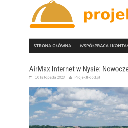
Skip
to
content
STRONA GŁÓWNA
WSPÓŁPRACA I KONTA
AirMax Internet w Nysie: Nowocz
10 listopada 2023
ProjektFood.pl