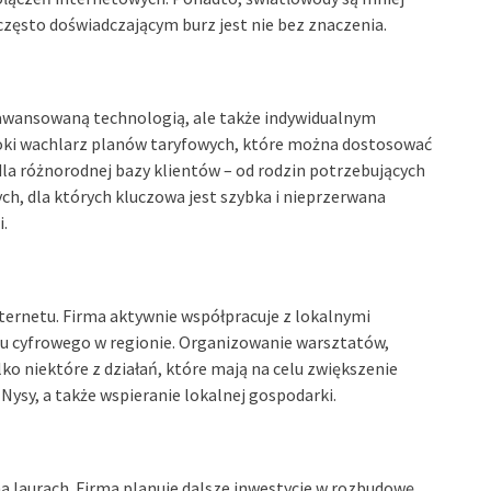
zęsto doświadczającym burz jest nie bez znaczenia.
zaawansowaną technologią, ale także indywidualnym
roki wachlarz planów taryfowych, które można dostosować
dla różnorodnej bazy klientów – od rodzin potrzebujących
h, dla których kluczowa jest szybka i nieprzerwana
.
internetu. Firma aktywnie współpracuje z lokalnymi
ju cyfrowego w regionie. Organizowanie warsztatów,
ko niektóre z działań, które mają na celu zwiększenie
ysy, a także wspieranie lokalnej gospodarki.
na laurach. Firma planuje dalsze inwestycje w rozbudowę