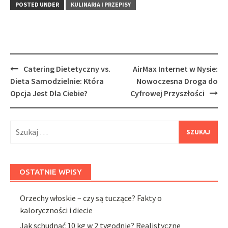
POSTED UNDER
KULINARIA I PRZEPISY
Post
Catering Dietetyczny vs.
AirMax Internet w Nysie:
navigation
Dieta Samodzielnie: Która
Nowoczesna Droga do
Opcja Jest Dla Ciebie?
Cyfrowej Przyszłości
Szukaj:
OSTATNIE WPISY
Orzechy włoskie – czy są tuczące? Fakty o
kaloryczności i diecie
Jak schudnąć 10 kg w 2 tygodnie? Realistyczne