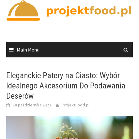
Skip
to
content
Main Menu
Eleganckie Patery na Ciasto: Wybór
Idealnego Akcesorium Do Podawania
Deserów
18 października 2023
ProjektFood.pl