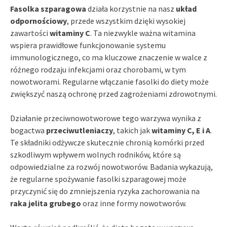
Fasolka szparagowa
działa korzystnie na nasz
układ
odpornościowy
, przede wszystkim dzięki wysokiej
zawartości
witaminy C
. Ta niezwykle ważna witamina
wspiera prawidłowe funkcjonowanie systemu
immunologicznego, co ma kluczowe znaczenie w walce z
różnego rodzaju infekcjami oraz chorobami, w tym
nowotworami. Regularne włączanie fasolki do diety może
zwiększyć naszą ochronę przed zagrożeniami zdrowotnymi.
Działanie przeciwnowotworowe tego warzywa wynika z
bogactwa
przeciwutleniaczy
, takich jak
witaminy C, E i A
.
Te składniki odżywcze skutecznie chronią komórki przed
szkodliwym wpływem wolnych rodników, które są
odpowiedzialne za rozwój nowotworów. Badania wykazują,
że regularne spożywanie fasolki szparagowej może
przyczynić się do zmniejszenia ryzyka zachorowania na
raka jelita grubego
oraz inne formy nowotworów.