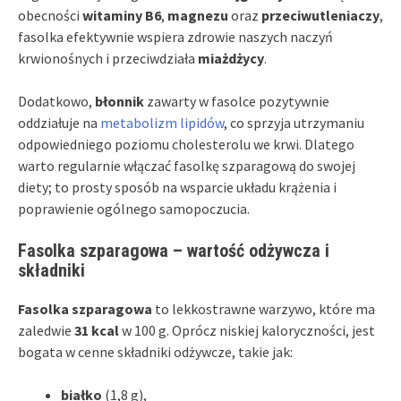
obecności
witaminy B6
,
magnezu
oraz
przeciwutleniaczy
,
fasolka efektywnie wspiera zdrowie naszych naczyń
krwionośnych i przeciwdziała
miażdżycy
.
Dodatkowo,
błonnik
zawarty w fasolce pozytywnie
oddziałuje na
metabolizm lipidów
, co sprzyja utrzymaniu
odpowiedniego poziomu cholesterolu we krwi. Dlatego
warto regularnie włączać fasolkę szparagową do swojej
diety; to prosty sposób na wsparcie układu krążenia i
poprawienie ogólnego samopoczucia.
Fasolka szparagowa – wartość odżywcza i
składniki
Fasolka szparagowa
to lekkostrawne warzywo, które ma
zaledwie
31 kcal
w 100 g. Oprócz niskiej kaloryczności, jest
bogata w cenne składniki odżywcze, takie jak:
białko
(1,8 g),