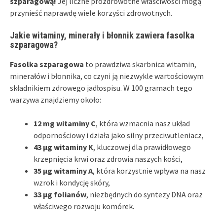
szparagową!
Jej liczne prozdrowotne właściwości mogą
przynieść naprawdę wiele korzyści zdrowotnych.
Jakie witaminy, minerały i błonnik zawiera fasolka
szparagowa?
Fasolka szparagowa
to prawdziwa skarbnica witamin,
minerałów i błonnika, co czyni ją niezwykle wartościowym
składnikiem zdrowego jadłospisu. W 100 gramach tego
warzywa znajdziemy około:
12 mg witaminy C
, która wzmacnia nasz układ
odpornościowy i działa jako silny przeciwutleniacz,
43 µg witaminy K
, kluczowej dla prawidłowego
krzepnięcia krwi oraz zdrowia naszych kości,
35 µg witaminy A
, która korzystnie wpływa na nasz
wzrok i kondycję skóry,
33 µg folianów
, niezbędnych do syntezy DNA oraz
właściwego rozwoju komórek.