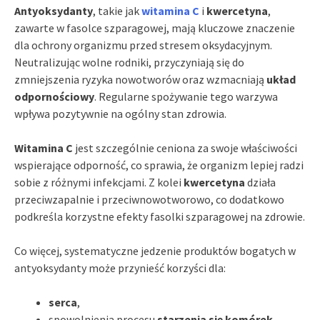
Antyoksydanty
, takie jak
witamina C
i
kwercetyna
,
zawarte w fasolce szparagowej, mają kluczowe znaczenie
dla ochrony organizmu przed stresem oksydacyjnym.
Neutralizując wolne rodniki, przyczyniają się do
zmniejszenia ryzyka nowotworów oraz wzmacniają
układ
odpornościowy
. Regularne spożywanie tego warzywa
wpływa pozytywnie na ogólny stan zdrowia.
Witamina C
jest szczególnie ceniona za swoje właściwości
wspierające odporność, co sprawia, że organizm lepiej radzi
sobie z różnymi infekcjami. Z kolei
kwercetyna
działa
przeciwzapalnie i przeciwnowotworowo, co dodatkowo
podkreśla korzystne efekty fasolki szparagowej na zdrowie.
Co więcej, systematyczne jedzenie produktów bogatych w
antyoksydanty może przynieść korzyści dla:
serca
,
spowolnienia procesu
starzenia się komórek
,