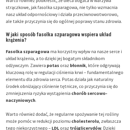
Warto również podkreślić, że dieta bogata w warzywa
strączkowe, jak fasolka szparagowa, nie tylko wzmacnia
nasz układ odpornościowy i działa przeciwnowotworowo,
ale także przyczynia się do ogólnej poprawy stanu zdrowia.
W jaki sposób fasolka szparagowa wspiera układ
krążenia?
Fasolka szparagowa
ma korzystny wpływ na nasze serce i
układ krążenia, a to dzięki jej bogatym składnikom
odżywczym. Zawiera
potas
oraz
błonnik
, które odgrywają
kluczową rolę w regulacji ciśnienia krwi – fundamentalnego
elementu dla zdrowia serca. Potas działa jak naturalny
środek obniżający ciśnienie tętnicze, co przyczynia się do
zmniejszenia ryzyka wystąpienia
chorób sercowo-
naczyniowych
.
Warto również dodać, że regularne spożywanie tej rośliny
może pomóc w redukcji poziomu
cholesterolu
, zwłaszcza
tego niekorzystnego –
LDL
oraz
trójglicerydów
. Dzięki