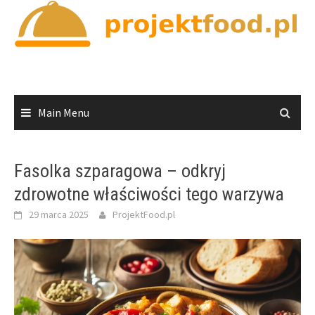
Skip
to
content
Main Menu
Fasolka szparagowa – odkryj
zdrowotne właściwości tego warzywa
29 marca 2025
ProjektFood.pl