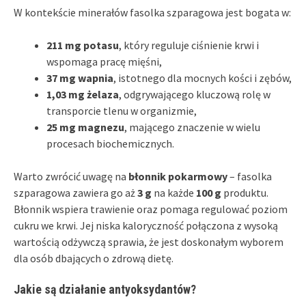
W kontekście minerałów fasolka szparagowa jest bogata w:
211 mg potasu
, który reguluje ciśnienie krwi i
wspomaga pracę mięśni,
37 mg wapnia
, istotnego dla mocnych kości i zębów,
1,03 mg żelaza
, odgrywającego kluczową rolę w
transporcie tlenu w organizmie,
25 mg magnezu
, mającego znaczenie w wielu
procesach biochemicznych.
Warto zwrócić uwagę na
błonnik pokarmowy
– fasolka
szparagowa zawiera go aż
3 g
na każde
100 g
produktu.
Błonnik wspiera trawienie oraz pomaga regulować poziom
cukru we krwi. Jej niska kaloryczność połączona z wysoką
wartością odżywczą sprawia, że jest doskonałym wyborem
dla osób dbających o zdrową dietę.
Jakie są działanie antyoksydantów?