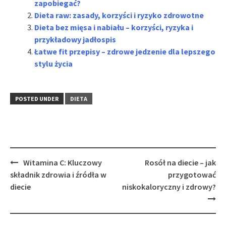
zapobiegać?
Dieta raw: zasady, korzyści i ryzyko zdrowotne
Dieta bez mięsa i nabiału – korzyści, ryzyka i
przykładowy jadłospis
Łatwe fit przepisy – zdrowe jedzenie dla lepszego
stylu życia
POSTED UNDER
DIETA
Post
Witamina C: Kluczowy
Rosół na diecie – jak
navigation
składnik zdrowia i źródła w
przygotować
diecie
niskokaloryczny i zdrowy?