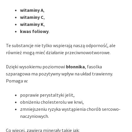
witaminy A
,
witaminy C
,
witaminy K
,
kwas foliowy
.
Te substancje nie tylko wspierają naszą odporność, ale
również mogą mieć działanie przeciwnowotworowe.
Dzięki wysokiemu poziomowi
błonnika
, fasolka
szparagowa ma pozytywny wpływ na układ trawienny.
Pomaga w:
poprawie perystaltyki jelit,
obniżeniu cholesterolu we krwi,
zmniejszeniu ryzyka wystąpienia chorób sercowo-
naczyniowych.
Co więcej, zawiera minerały takie jak: