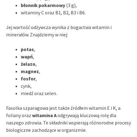
błonnik pokarmowy
(3 g),
witaminy C oraz B1, B2, B3 i B6.
Jej wartość odżywcza wynika z bogactwa witamin i
minerałów. Znajdziemy w niej:
potas
,
wapń
,
żelazo
,
magnez
,
fosfor
,
cynk,
miedź oraz selen.
Fasolka szparagowa jest także źródłem witamin E i K, a
foliany oraz
witamina A
odgrywają kluczową rolę dla
naszego zdrowia. Te składniki wspierają różnorodne procesy
biologiczne zachodzące w organizmie.