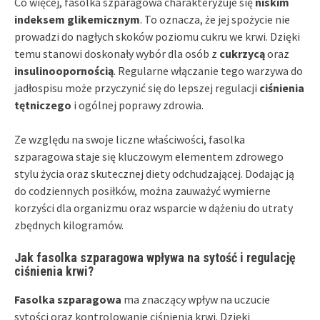
Co więcej, fasolka szparagowa charakteryzuje się
niskim
indeksem glikemicznym
. To oznacza, że jej spożycie nie
prowadzi do nagłych skoków poziomu cukru we krwi. Dzięki
temu stanowi doskonały wybór dla osób z
cukrzycą
oraz
insulinoopornością
. Regularne włączanie tego warzywa do
jadłospisu może przyczynić się do lepszej regulacji
ciśnienia
tętniczego
i ogólnej poprawy zdrowia.
Ze względu na swoje liczne właściwości, fasolka
szparagowa staje się kluczowym elementem zdrowego
stylu życia oraz skutecznej diety odchudzającej. Dodając ją
do codziennych posiłków, można zauważyć wymierne
korzyści dla organizmu oraz wsparcie w dążeniu do utraty
zbędnych kilogramów.
Jak fasolka szparagowa wpływa na sytość i regulację
ciśnienia krwi?
Fasolka szparagowa
ma znaczący wpływ na uczucie
sytości oraz kontrolowanie ciśnienia krwi. Dzięki