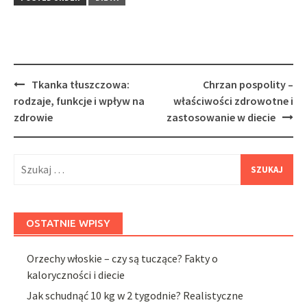
Post
Tkanka tłuszczowa:
Chrzan pospolity –
navigation
rodzaje, funkcje i wpływ na
właściwości zdrowotne i
zdrowie
zastosowanie w diecie
Szukaj:
OSTATNIE WPISY
Orzechy włoskie – czy są tuczące? Fakty o
kaloryczności i diecie
Jak schudnąć 10 kg w 2 tygodnie? Realistyczne