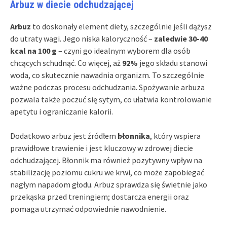
Arbuz w diecie odchudzającej
Arbuz
to doskonały element diety, szczególnie jeśli dążysz
do utraty wagi. Jego niska kaloryczność –
zaledwie 30-40
kcal na 100 g
– czyni go idealnym wyborem dla osób
chcących schudnąć. Co więcej, aż
92%
jego składu stanowi
woda, co skutecznie nawadnia organizm. To szczególnie
ważne podczas procesu odchudzania. Spożywanie arbuza
pozwala także poczuć się sytym, co ułatwia kontrolowanie
apetytu i ograniczanie kalorii.
Dodatkowo arbuz jest źródłem
błonnika
, który wspiera
prawidłowe trawienie i jest kluczowy w zdrowej diecie
odchudzającej. Błonnik ma również pozytywny wpływ na
stabilizację poziomu cukru we krwi, co może zapobiegać
nagłym napadom głodu. Arbuz sprawdza się świetnie jako
przekąska przed treningiem; dostarcza energii oraz
pomaga utrzymać odpowiednie nawodnienie.