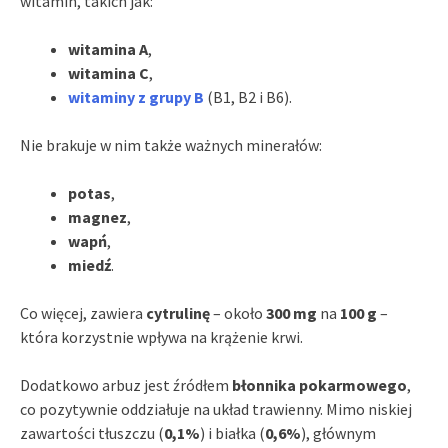
witamin, takich jak:
witamina A
,
witamina C
,
witaminy z grupy B
(B1, B2 i B6).
Nie brakuje w nim także ważnych minerałów:
potas
,
magnez
,
wapń
,
miedź
.
Co więcej, zawiera
cytrulinę
– około
300 mg
na
100 g
–
która korzystnie wpływa na krążenie krwi.
Dodatkowo arbuz jest źródłem
błonnika pokarmowego
,
co pozytywnie oddziałuje na układ trawienny. Mimo niskiej
zawartości tłuszczu (
0,1%
) i białka (
0,6%
), głównym