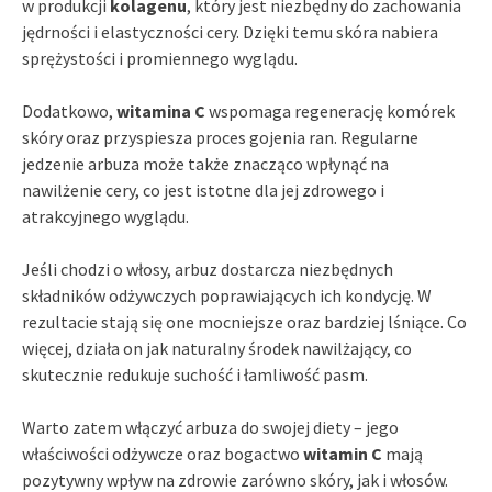
w produkcji
kolagenu
, który jest niezbędny do zachowania
jędrności i elastyczności cery. Dzięki temu skóra nabiera
sprężystości i promiennego wyglądu.
Dodatkowo,
witamina C
wspomaga regenerację komórek
skóry oraz przyspiesza proces gojenia ran. Regularne
jedzenie arbuza może także znacząco wpłynąć na
nawilżenie cery, co jest istotne dla jej zdrowego i
atrakcyjnego wyglądu.
Jeśli chodzi o włosy, arbuz dostarcza niezbędnych
składników odżywczych poprawiających ich kondycję. W
rezultacie stają się one mocniejsze oraz bardziej lśniące. Co
więcej, działa on jak naturalny środek nawilżający, co
skutecznie redukuje suchość i łamliwość pasm.
Warto zatem włączyć arbuza do swojej diety – jego
właściwości odżywcze oraz bogactwo
witamin C
mają
pozytywny wpływ na zdrowie zarówno skóry, jak i włosów.