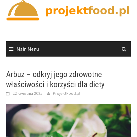
Skip
to
content
Main Menu
Arbuz – odkryj jego zdrowotne
właściwości i korzyści dla diety
22 kwietnia 2025
ProjektFood.pl