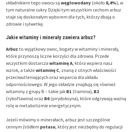
składnikiem tego owocu są
węglowodany
(około
8,4%
), w
tym naturalne cukry. Dzięki tym wszystkim cechom arbuz
staje się doskonałym wyborem dla tych, którzy dbają o
zdrowie i sylwetkę.
Jakie witaminy i minerały zawiera arbuz?
Arbuz
to wyjątkowy owoc, bogaty w witaminy i minerały,
które przynoszą liczne korzyści dla zdrowia. Przede
wszystkim dostarcza
witaminę A
, która wspiera nasz
wzrok, a także
witaminę C
, znaną z silnych właściwości
przeciwutleniających oraz wsparcia dla układu
odpornościowego. W jego składzie znajdują się również
witaminy z grupy B – takie jak
B1
(tiamina),
B2
(ryboflawina) oraz
B6
(pirydoksyna), które odgrywają ważną
rolę w metabolizmie energetycznym.
Jeżeli mówimy o minerałach, arbuz jest szczególnie
cennym źródłem
potasu
, który jest niezbędny do regulacji