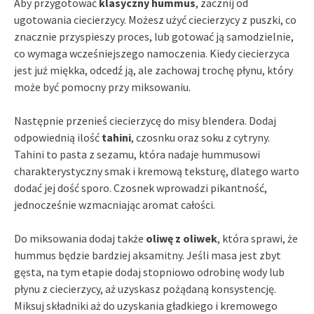
Aby przygotować
klasyczny hummus
, zacznij od
ugotowania ciecierzycy. Możesz użyć ciecierzycy z puszki, co
znacznie przyspieszy proces, lub gotować ją samodzielnie,
co wymaga wcześniejszego namoczenia. Kiedy ciecierzyca
jest już miękka, odcedź ją, ale zachowaj trochę płynu, który
może być pomocny przy miksowaniu.
Następnie przenieś ciecierzycę do misy blendera. Dodaj
odpowiednią ilość
tahini
, czosnku oraz soku z cytryny.
Tahini to pasta z sezamu, która nadaje hummusowi
charakterystyczny smak i kremową teksturę, dlatego warto
dodać jej dość sporo. Czosnek wprowadzi pikantność,
jednocześnie wzmacniając aromat całości.
Do miksowania dodaj także
oliwę z oliwek
, która sprawi, że
hummus będzie bardziej aksamitny. Jeśli masa jest zbyt
gęsta, na tym etapie dodaj stopniowo odrobinę wody lub
płynu z ciecierzycy, aż uzyskasz pożądaną konsystencję.
Miksuj składniki aż do uzyskania gładkiego i kremowego