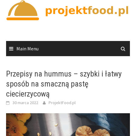
Skip
to
content
Main Menu
Przepisy na hummus – szybki i łatwy
sposób na smaczną pastę
ciecierzycową
30 marca 2022
ProjektFood.pl