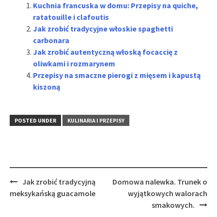
Kuchnia francuska w domu: Przepisy na quiche,
ratatouille i clafoutis
Jak zrobić tradycyjne włoskie spaghetti
carbonara
Jak zrobić autentyczną włoską focaccię z
oliwkami i rozmarynem
Przepisy na smaczne pierogi z mięsem i kapustą
kiszoną
POSTED UNDER
KULINARIA I PRZEPISY
Post
Jak zrobić tradycyjną
Domowa nalewka. Trunek o
navigation
meksykańską guacamole
wyjątkowych walorach
smakowych.