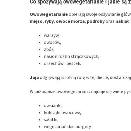
Co spożywają owowegetarianie i jakie są 
Owowegetarianie
opierają swoje odżywianie główn
mięso
,
ryby
,
owoce morza
,
podroby
oraz
nabiał
.
warzyw,
owoców,
zbóż,
nasion roślin strączkowych,
orzechów i pestek.
Jaja
odgrywają istotną rolę w tej diecie, dostarcz
W jadłospisie owowegetarian znajduje się wiele py
owsianki,
koktajle owocowe,
sałatki,
wegetariańskie burgery.