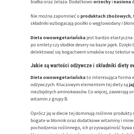
białka oraz żelaza. Dodatkowo
orzechy
i
nasiona
d
Nie można zapomnieć o
produktach zbożowych
,
składniki wzbogacają posiłki o węglowodany i błonn
Dieta owowegetariańska
jest bardzo elastyczna
po omlety czy słodkie desery na bazie jajek. Dzię
delektować się bogactwem smaków oraz tekstur w s
Jakie są wartości odżywcze i składniki diety 
Dieta owowegetariańska
to interesująca forma 
odżywczych. Kluczowym elementem tej diety są
ja
niezbędnych aminokwasów. Co więcej, zawierają one 
witamin z grupy B.
Oprócz jaj w diecie tej dominują roślinne produkty
bogate w błonnik oraz dodatkowe witaminy i miner
pochodzenia roślinnego, ich przyswajalność bywa 