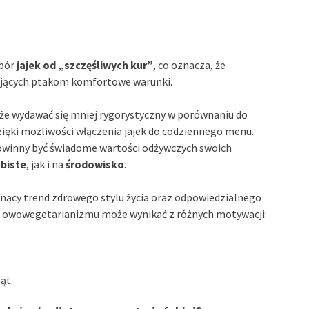
ybór
jajek od „szczęśliwych kur”
, co oznacza, że
ających ptakom komfortowe warunki.
e wydawać się mniej rygorystyczny w porównaniu do
ięki możliwości włączenia jajek do codziennego menu.
 powinny być świadome wartości odżywczych swoich
biste
, jak i na
środowisko
.
snący trend zdrowego stylu życia oraz odpowiedzialnego
ór owowegetarianizmu może wynikać z różnych motywacji:
ąt.