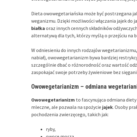
Dieta owowegetariańska może być postrzegana jak
weganizmu. Dzięki możliwości włączania jajek do ja
białka
oraz innych cennych składników odżywczych
alternatywą dla tych, którzy myślą o przejściu na b
W odniesieniu do innych rodzajów wegetarianizmu,
nabiał), owowegetarianizm bywa bardziej restrykcy
szczególnie dbać o różnorodność oraz wartość od
zaspokajać swoje potrzeby żywieniowe bez sięgani
Owowegetarianizm – odmiana wegetaria
Owowegetarianizm
to fascynująca odmiana diety
mleczne, ale pozwala na spożycie
jajek
. Osoby pra
pochodzenia zwierzęcego, takich jak:
ryby,
owoce morza,