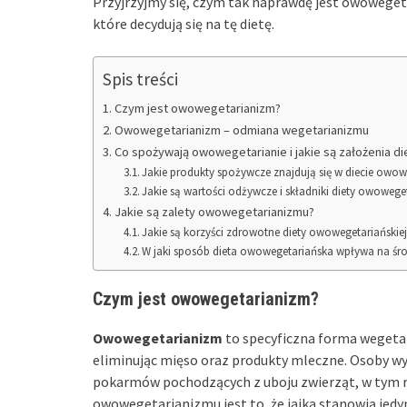
Przyjrzyjmy się, czym tak naprawdę jest owoweget
które decydują się na tę dietę.
Spis treści
Czym jest owowegetarianizm?
Owowegetarianizm – odmiana wegetarianizmu
Co spożywają owowegetarianie i jakie są założenia d
Jakie produkty spożywcze znajdują się w diecie owow
Jakie są wartości odżywcze i składniki diety owoweget
Jakie są zalety owowegetarianizmu?
Jakie są korzyści zdrowotne diety owowegetariańskie
W jaki sposób dieta owowegetariańska wpływa na śro
Czym jest owowegetarianizm?
Owowegetarianizm
to specyficzna forma wegetar
eliminując mięso oraz produkty mleczne. Osoby wy
pokarmów pochodzących z uboju zwierząt, w tym 
owowegetarianizmu jest to, że jajka stanowią jed