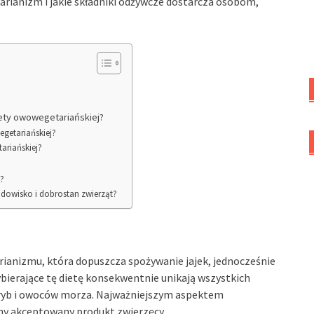
arianizm i jakie składniki odżywcze dostarcza osobom,
iety owowegetariańskiej?
egetariańskiej?
ariańskiej?
j?
dowisko i dobrostan zwierząt?
ianizmu, która dopuszcza spożywanie jajek, jednocześnie
bierające tę dietę konsekwentnie unikają wszystkich
ryb i owoców morza. Najważniejszym aspektem
yny akceptowany produkt zwierzęcy.