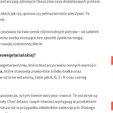
ostarczają zdrowych tłuszczów oraz dodatkowych protein.
 takich jak ryż, quinoa czy pełnoziarniste pieczywo. Te
ik.
 i pozwala na tworzenie różnorodnych potraw – od sałatek
ki temu osoby stosujące ten sposób żywienia mogą
wojej codziennej diecie.
owowegetariańskiej?
wegetarianizmu, która dostarcza wielu cennych wartości
ja
, które stanowią znakomite źródło białka oraz
istotne witaminy, takie jak A, D, E i K oraz szereg
 spożywcze, w tym świeże warzywa i owoce. Te ostatnie są
ały. Choć żelazo i wapń również występują w produktach
niższa niż w przypadku składników zwierzęcych. Dlatego