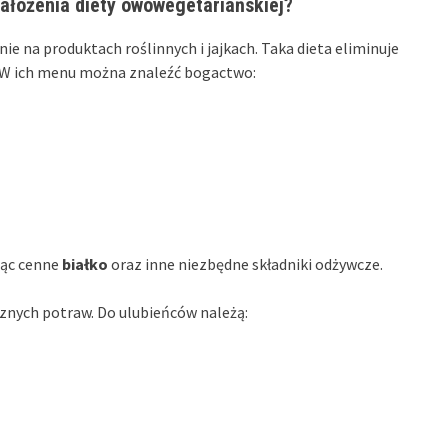
założenia diety owowegetariańskiej?
ie na produktach roślinnych i jajkach. Taka dieta eliminuje
 W ich menu można znaleźć bogactwo:
ając cenne
białko
oraz inne niezbędne składniki odżywcze.
sznych potraw. Do ulubieńców należą: