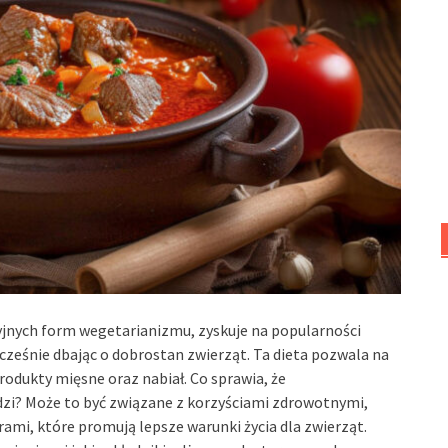
yjnych form wegetarianizmu, zyskuje na popularności
cześnie dbając o dobrostan zwierząt. Ta dieta pozwala na
produkty mięsne oraz nabiał. Co sprawia, że
udzi? Może to być związane z korzyściami zdrowotnymi,
rami, które promują lepsze warunki życia dla zwierząt.