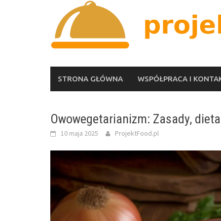
Skip
to
content
STRONA GŁÓWNA
WSPÓŁPRACA I KONTA
Owowegetarianizm: Zasady, dieta 
10 maja 2025
ProjektFood.pl