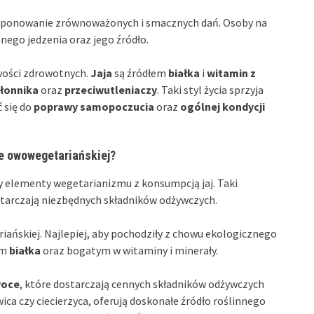
mponowanie zrównoważonych i smacznych dań. Osoby na
nego jedzenia oraz jego źródło.
wości zdrowotnych.
Jaja
są źródłem
białka
i
witamin z
łonnika
oraz
przeciwutleniaczy
. Taki styl życia sprzyja
 się do
poprawy samopoczucia
oraz
ogólnej kondycji
ie owowegetariańskiej?
zy elementy wegetarianizmu z konsumpcją jaj. Taki
starczają niezbędnych składników odżywczych.
ańskiej. Najlepiej, aby pochodziły z chowu ekologicznego
em
białka
oraz bogatym w witaminy i minerały.
oce
, które dostarczają cennych składników odżywczych
ewica czy ciecierzyca, oferują doskonałe źródło roślinnego