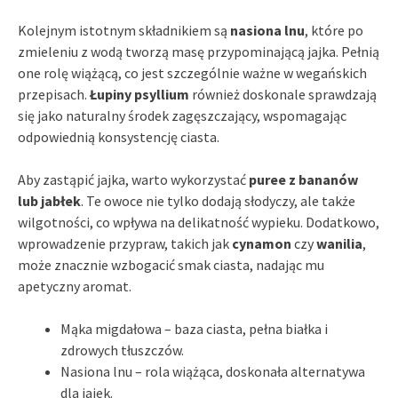
Kolejnym istotnym składnikiem są
nasiona lnu
, które po
zmieleniu z wodą tworzą masę przypominającą jajka. Pełnią
one rolę wiążącą, co jest szczególnie ważne w wegańskich
przepisach.
Łupiny psyllium
również doskonale sprawdzają
się jako naturalny środek zagęszczający, wspomagając
odpowiednią konsystencję ciasta.
Aby zastąpić jajka, warto wykorzystać
puree z bananów
lub jabłek
. Te owoce nie tylko dodają słodyczy, ale także
wilgotności, co wpływa na delikatność wypieku. Dodatkowo,
wprowadzenie przypraw, takich jak
cynamon
czy
wanilia
,
może znacznie wzbogacić smak ciasta, nadając mu
apetyczny aromat.
Mąka migdałowa – baza ciasta, pełna białka i
zdrowych tłuszczów.
Nasiona lnu – rola wiążąca, doskonała alternatywa
dla jajek.