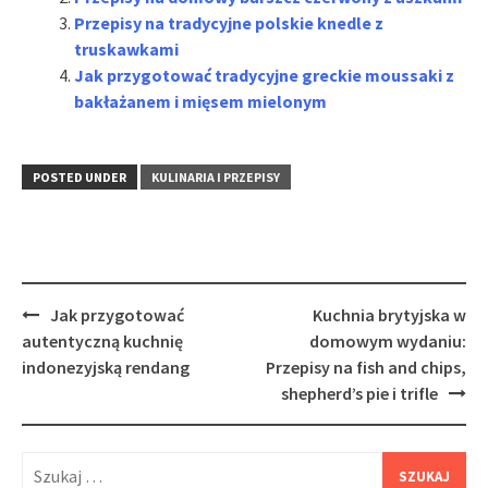
Przepisy na tradycyjne polskie knedle z
truskawkami
Jak przygotować tradycyjne greckie moussaki z
bakłażanem i mięsem mielonym
POSTED UNDER
KULINARIA I PRZEPISY
Post
Jak przygotować
Kuchnia brytyjska w
navigation
autentyczną kuchnię
domowym wydaniu:
indonezyjską rendang
Przepisy na fish and chips,
shepherd’s pie i trifle
Szukaj: