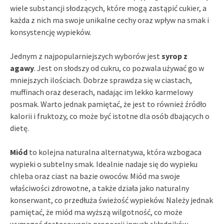
wiele substancji słodzących, które mogą zastąpić cukier, a
każda z nich ma swoje unikalne cechy oraz wpływ na smak i
konsystencję wypieków.
Jednym z najpopularniejszych wyborów jest
syrop z
agawy
. Jest on słodszy od cukru, co pozwala używać go w
mniejszych ilościach. Dobrze sprawdza się w ciastach,
muffinach oraz deserach, nadając im lekko karmelowy
posmak. Warto jednak pamiętać, że jest to również źródło
kalorii i fruktozy, co może być istotne dla osób dbających o
dietę.
Miód
to kolejna naturalna alternatywa, która wzbogaca
wypieki o subtelny smak. Idealnie nadaje się do wypieku
chleba oraz ciast na bazie owoców. Miód ma swoje
właściwości zdrowotne, a także działa jako naturalny
konserwant, co przedłuża świeżość wypieków. Należy jednak
pamiętać, że miód ma wyższą wilgotność, co może
wymagać dostosowania proporcji innych składników.