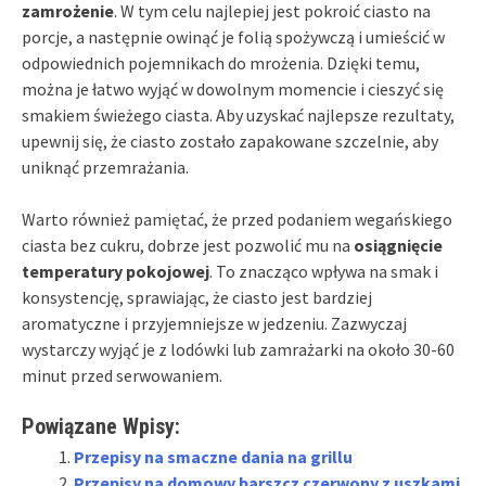
zamrożenie
. W tym celu najlepiej jest pokroić ciasto na
porcje, a następnie owinąć je folią spożywczą i umieścić w
odpowiednich pojemnikach do mrożenia. Dzięki temu,
można je łatwo wyjąć w dowolnym momencie i cieszyć się
smakiem świeżego ciasta. Aby uzyskać najlepsze rezultaty,
upewnij się, że ciasto zostało zapakowane szczelnie, aby
uniknąć przemrażania.
Warto również pamiętać, że przed podaniem wegańskiego
ciasta bez cukru, dobrze jest pozwolić mu na
osiągnięcie
temperatury pokojowej
. To znacząco wpływa na smak i
konsystencję, sprawiając, że ciasto jest bardziej
aromatyczne i przyjemniejsze w jedzeniu. Zazwyczaj
wystarczy wyjąć je z lodówki lub zamrażarki na około 30-60
minut przed serwowaniem.
Powiązane Wpisy:
Przepisy na smaczne dania na grillu
Przepisy na domowy barszcz czerwony z uszkami