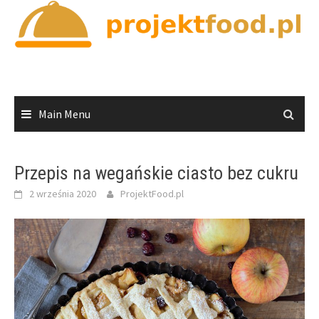
Skip
to
content
Main Menu
Przepis na wegańskie ciasto bez cukru
2 września 2020
ProjektFood.pl