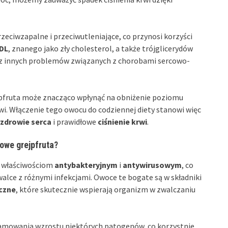
zeciwzapalne i przeciwutleniające, co przynosi korzyści
DL
, znanego jako zły cholesterol, a także trójglicerydów
z innych problemów związanych z chorobami sercowo-
ejpfruta może znacząco wpłynąć na obniżenie poziomu
wi. Włączenie tego owocu do codziennej diety stanowi więc
zdrowie serca
i prawidłowe
ciśnienie krwi
.
sowe grejpfruta?
m właściwościom
antybakteryjnym
i
antywirusowym
, co
alce z różnymi infekcjami. Owoce te bogate są w składniki
czne
, które skutecznie wspierają organizm w zwalczaniu
hamowania wzrostu niektórych patogenów, co korzystnie