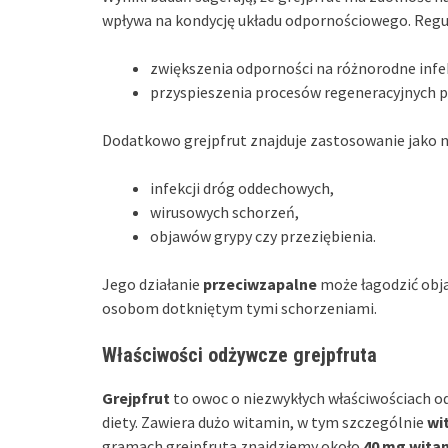
wpływa na kondycję układu odpornościowego. Regu
zwiększenia odporności na różnorodne infe
przyspieszenia procesów regeneracyjnych 
Dodatkowo grejpfrut znajduje zastosowanie jako 
infekcji dróg oddechowych,
wirusowych schorzeń,
objawów grypy czy przeziębienia.
Jego działanie
przeciwzapalne
może łagodzić obja
osobom dotkniętym tymi schorzeniami.
Właściwości odżywcze grejpfruta
Grejpfrut
to owoc o niezwykłych właściwościach 
diety. Zawiera dużo witamin, w tym szczególnie
wi
gramach grejpfruta znajdziemy około
40 mg wita