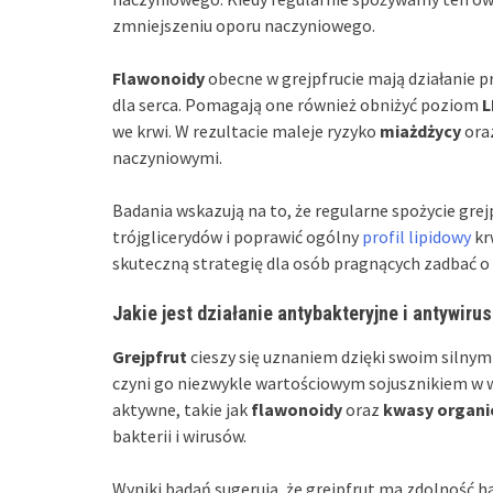
zmniejszeniu oporu naczyniowego.
Flawonoidy
obecne w grejpfrucie mają działanie pr
dla serca. Pomagają one również obniżyć poziom
L
we krwi. W rezultacie maleje ryzyko
miażdżycy
ora
naczyniowymi.
Badania wskazują na to, że regularne spożycie gr
trójglicerydów i poprawić ogólny
profil lipidowy
kr
skuteczną strategię dla osób pragnących zadbać o
Jakie jest działanie antybakteryjne i antywiru
Grejpfrut
cieszy się uznaniem dzięki swoim silny
czyni go niezwykle wartościowym sojusznikiem w w
aktywne, takie jak
flawonoidy
oraz
kwasy organi
bakterii i wirusów.
Wyniki badań sugerują, że grejpfrut ma zdolność 