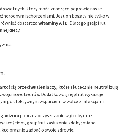
zdrowotnych, który może znacząco poprawić nasze
óżnorodnymi schorzeniami. Jest on bogaty nie tylko w
 również dostarcza
witaminy A i B
. Dlatego grejpfrut
nnej diety.
yw na:
mi.
wartością
przeciwutleniaczy
, które skutecznie neutralizują
 rozwoju nowotworów. Dodatkowo grejpfrut wykazuje
czyni go efektywnym wsparciem w walce z infekcjami.
rganizmu
poprzez oczyszczanie wątroby oraz
ściwościom, grejpfrut zasłużenie zdobył miano
, kto pragnie zadbać o swoje zdrowie.