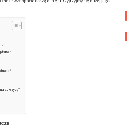
ak może wzbogacić naszą dietę? Przyjrzyjmy się bliżej jego
ol?
jpfruta?
pfrucie?
w na cukrzycę?
?
wcze