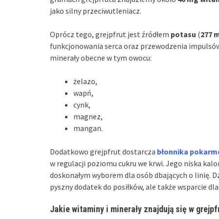
jako silny przeciwutleniacz.
Oprócz tego, grejpfrut jest źródłem
potasu
(
277 
funkcjonowania serca oraz przewodzenia impulsów
minerały obecne w tym owocu:
żelazo,
wapń,
cynk,
magnez,
mangan.
Dodatkowo grejpfrut dostarcza
błonnika pokar
w regulacji poziomu cukru we krwi. Jego niska kal
doskonałym wyborem dla osób dbających o linię. D
pyszny dodatek do posiłków, ale także wsparcie d
Jakie witaminy i minerały znajdują się w grejpf