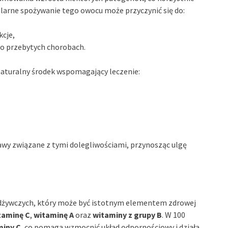
larne spożywanie tego owocu może przyczynić się do:
kcje,
po przebytych chorobach.
naturalny środek wspomagający leczenie:
wy związane z tymi dolegliwościami, przynosząc ulgę
odżywczych, który może być istotnym elementem zdrowej
taminę C
,
witaminę A
oraz
witaminy z grupy B
. W 100
miny C
, co pomaga wzmocnić układ odpornościowy i działa