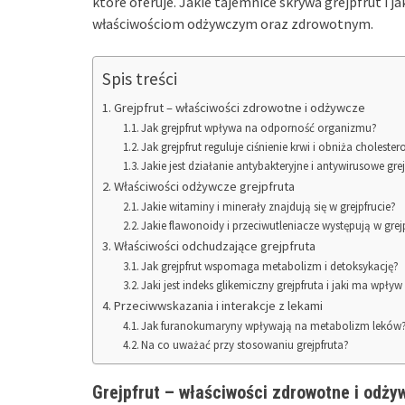
które oferuje. Jakie tajemnice skrywa grejpfrut i j
właściwościom odżywczym oraz zdrowotnym.
Spis treści
Grejpfrut – właściwości zdrowotne i odżywcze
Jak grejpfrut wpływa na odporność organizmu?
Jak grejpfrut reguluje ciśnienie krwi i obniża cholester
Jakie jest działanie antybakteryjne i antywirusowe gre
Właściwości odżywcze grejpfruta
Jakie witaminy i minerały znajdują się w grejpfrucie?
Jakie flawonoidy i przeciwutleniacze występują w grej
Właściwości odchudzające grejpfruta
Jak grejpfrut wspomaga metabolizm i detoksykację?
Jaki jest indeks glikemiczny grejpfruta i jaki ma wpły
Przeciwwskazania i interakcje z lekami
Jak furanokumaryny wpływają na metabolizm leków
Na co uważać przy stosowaniu grejpfruta?
Grejpfrut – właściwości zdrowotne i odży