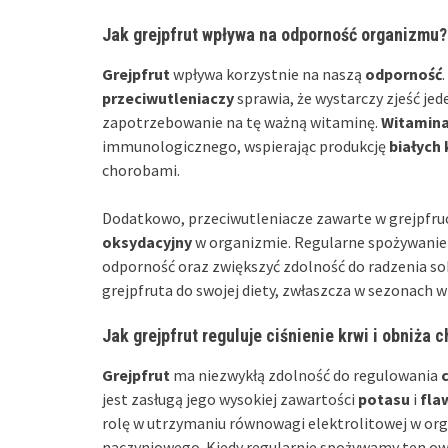
Jak grejpfrut wpływa na odporność organizmu?
Grejpfrut
wpływa korzystnie na naszą
odporność
przeciwutleniaczy
sprawia, że wystarczy zjeść je
zapotrzebowanie na tę ważną witaminę.
Witamina
immunologicznego, wspierając produkcję
białych
chorobami.
Dodatkowo, przeciwutleniacze zawarte w grejpfruci
oksydacyjny
w organizmie. Regularne spożywanie
odporność oraz zwiększyć zdolność do radzenia so
grejpfruta do swojej diety, zwłaszcza w sezonach 
Jak grejpfrut reguluje ciśnienie krwi i obniża 
Grejpfrut
ma niezwykłą zdolność do regulowania
c
jest zasługą jego wysokiej zawartości
potasu
i
fla
rolę w utrzymaniu równowagi elektrolitowej w org
naczyniowego. Kiedy regularnie spożywamy ten ow