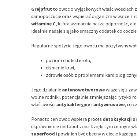
Grejpfrut
to owoc o wyjątkowych właściwościach 
samopoczucie oraz wspierać organizm w walce z r
witaminę C
, która wzmacnia naszą odporność, ale
idealnie nadaje się jako smaczny dodatek do codzie
Regularne spożycie tego owocu ma pozytywny wpł
poziom cholesterolu,
ciśnienie krwi,
zdrowie osób z problemami kardiologiczny
Jego działanie
antynowotworowe
wiąże się z za
wolne rodniki, potencjalnie zmniejszając ryzyko
właściwości
antybakteryjne
i
antywirusowe
, co 
Ponadto ten owoc wspiera proces
detoksykacji o
usprawnienie metabolizmu. Dzięki tym cennym wła
superfood
i powinien być obecny w diecie każdego