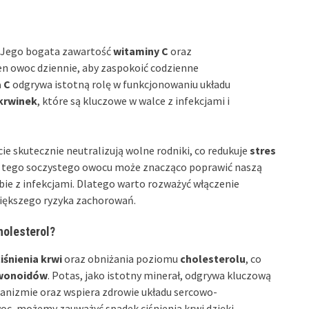
. Jego bogata zawartość
witaminy C
oraz
den owoc dziennie, aby zaspokoić codzienne
 C
odgrywa istotną rolę w funkcjonowaniu układu
 krwinek
, które są kluczowe w walce z infekcjami i
e skutecznie neutralizują wolne rodniki, co redukuje
stres
 tego soczystego owocu może znacząco poprawić naszą
bie z infekcjami. Dlatego warto rozważyć włączenie
większego ryzyka zachorowań.
cholesterol?
iśnienia krwi
oraz obniżania poziomu
cholesterolu
, co
wonoidów
. Potas, jako istotny minerał, odgrywa kluczową
anizmie oraz wspiera zdrowie układu sercowo-
oc, możemy zauważyć spadek ciśnienia krwi dzięki