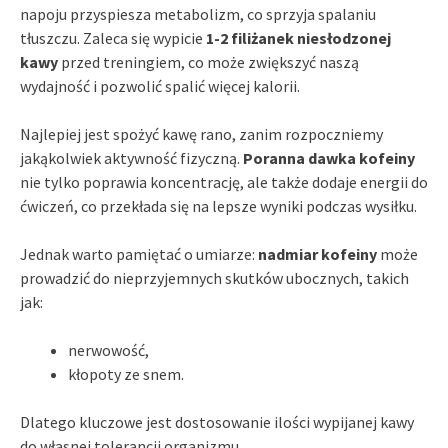
napoju przyspiesza metabolizm, co sprzyja spalaniu
tłuszczu. Zaleca się wypicie
1-2 filiżanek niesłodzonej
kawy
przed treningiem, co może zwiększyć naszą
wydajność i pozwolić spalić więcej kalorii.
Najlepiej jest spożyć kawę rano, zanim rozpoczniemy
jakąkolwiek aktywność fizyczną.
Poranna dawka kofeiny
nie tylko poprawia koncentrację, ale także dodaje energii do
ćwiczeń, co przekłada się na lepsze wyniki podczas wysiłku.
Jednak warto pamiętać o umiarze:
nadmiar kofeiny
może
prowadzić do nieprzyjemnych skutków ubocznych, takich
jak:
nerwowość,
kłopoty ze snem.
Dlatego kluczowe jest dostosowanie ilości wypijanej kawy
do własnej tolerancji organizmu.