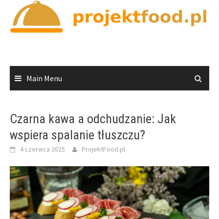
Skip
to
content
Main Menu
Czarna kawa a odchudzanie: Jak
wspiera spalanie tłuszczu?
4 czerwca 2025
ProjektFood.pl