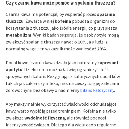
Czy czarna kawa może pomóc w spalaniu tłuszczu?
Czarna kawa ma potencjał, by wspierać proces
spalania
tłuszczu
. Zawarta w niej
kofeina
pobudza organizm do
korzystania z tłuszczu jako źródła energii, co przyspiesza
metabolizm
. Wyniki badań sugerują, że osoby otyłe mogą
zwiększyć spalanie tłuszczu nawet o
10%
, a u ludzi z
normalną wagą ten wskaźnik może wynieść aż
29%
.
Dodatkowo, czarna kawa działa jako naturalny
supresant
apetytu
. Dzięki temu można łatwiej ograniczyć ilość
spożywanych kalorii. Rezygnując z kalorycznych dodatków,
takich jak cukier czy mleko, można cieszyć się jej zaletami
zdrowotnymi bez obawy o nadmierny
bilans kaloryczny
.
Aby maksymalnie wykorzystać właściwości odchudzające
kawy, warto wypić ją przed treningiem. Kofeina nie tylko
zwiększa
wydolność fizyczną
, ale również podnosi
intensywność ćwiczeń. Dlatego dla wielu osób regularne