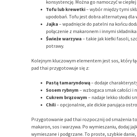
konsystencję. Można go namoczyć w ciepłej
Tofu lub krewetki
– wybór między tymi skł
upodobań. Tofu jest dobra alternatywą dla
Jajka
– wpadnięcie do patelni na końcu dod
połączenie z makaronem i innymi składnika
Świeże warzywa
– takie jak kiełki fasoli, 
potrawy.
Kolejnym kluczowym elementem jest sos, który łącz
pad thai przygotowuje się z:
Pastą tamaryndową
– dodaje charakteryst
Sosem rybnym
– wzbogaca smak całości i n
Cukrem brązowym
– nadaje lekko słodki s
Chili
– opcjonalnie, ale dickie parująca ost
Przygotowanie pad thai rozpocznij od smażenia tof
makaron, sos i warzywa. Po wymieszaniu, dodaj jaj
wymieszane i podgrzane. To proste, szybkie danie