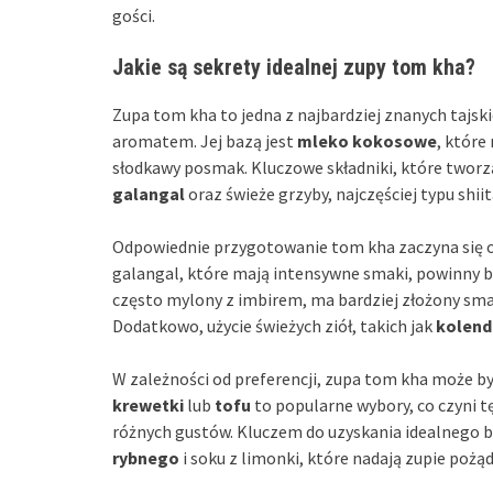
gości.
Jakie są sekrety idealnej zupy tom kha?
Zupa tom kha to jedna z najbardziej znanych tajsk
aromatem. Jej bazą jest
mleko kokosowe
, które
słodkawy posmak. Kluczowe składniki, które twor
galangal
oraz świeże grzyby, najczęściej typu shi
Odpowiednie przygotowanie tom kha zaczyna się o
galangal, które mają intensywne smaki, powinny b
często mylony z imbirem, ma bardziej złożony smak
Dodatkowo, użycie świeżych ziół, takich jak
kolend
W zależności od preferencji, zupa tom kha może b
krewetki
lub
tofu
to popularne wybory, co czyni 
różnych gustów. Kluczem do uzyskania idealnego b
rybnego
i soku z limonki, które nadają zupie pożąd