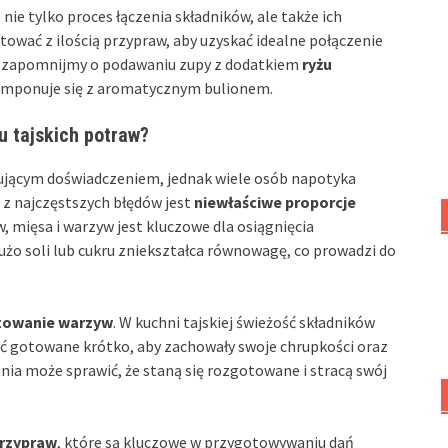
ie tylko proces łączenia składników, ale także ich
wać z ilością przypraw, aby uzyskać idealne połączenie
e zapomnijmy o podawaniu zupy z dodatkiem
ryżu
komponuje się z aromatycznym bulionem.
u tajskich potraw?
ującym doświadczeniem, jednak wiele osób napotyka
 z najczęstszych błędów jest
niewłaściwe proporcje
 mięsa i warzyw jest kluczowe dla osiągnięcia
użo soli lub cukru zniekształca równowagę, co prowadzi do
otowanie warzyw
. W kuchni tajskiej świeżość składników
ć gotowane krótko, aby zachowały swoje chrupkości oraz
ia może sprawić, że staną się rozgotowane i stracą swój
przypraw
, które są kluczowe w przygotowywaniu dań