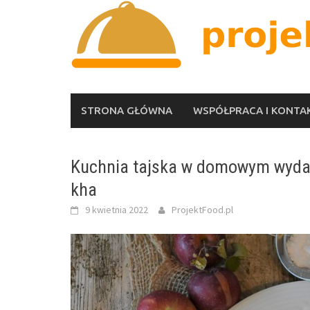
Skip
to
content
STRONA GŁÓWNA
WSPÓŁPRACA I KONTA
Kuchnia tajska w domowym wydani
kha
9 kwietnia 2022
ProjektFood.pl