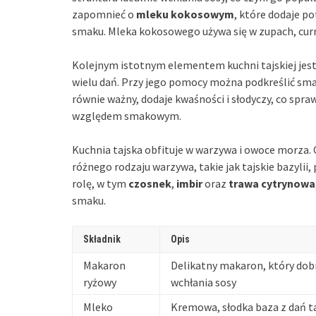
zapomnieć o
mleku kokosowym
, które dodaje 
smaku. Mleka kokosowego używa się w zupach, curr
Kolejnym istotnym elementem kuchni tajskiej jes
wielu dań. Przy jego pomocy można podkreślić sm
równie ważny, dodaje kwaśności i słodyczy, co spr
względem smakowym.
Kuchnia tajska obfituje w warzywa i owoce morza
różnego rodzaju warzywa, takie jak tajskie bazylii,
rolę, w tym
czosnek
,
imbir
oraz
trawa cytrynowa
smaku.
Składnik
Opis
Makaron
Delikatny makaron, który dob
ryżowy
wchłania sosy
Mleko
Kremowa, słodka baza z dań t