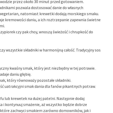
 wodzie przez około 30 minut przed gotowaniem.
adnikami pozwala dostosować danie do własnych
 wegetarian, natomiast krewetki dodają morskiego smaku.
aje kremowości daniu, a ich roztrzepanie zapewnia świetne
mi.
szczypiorek czy pak choy, wnoszą świeżość i chrupkość do
y wszystkie składniki w harmonijną całość. Tradycyjny sos
yczny kwaśny smak, który jest niezbędny w tej potrawie.
adaje daniu głębię.
mak, który równoważy pozostałe składniki.
rość uatrakcyjni smak dania dla fanów pikantnych potraw.
u lub krewetek na dużej patelni. Następnie dodaj
ka i kontynuuj smażenie, aż wszystko będzie dobrze
, które zachwyci smakiem zarówno domowników, jak i