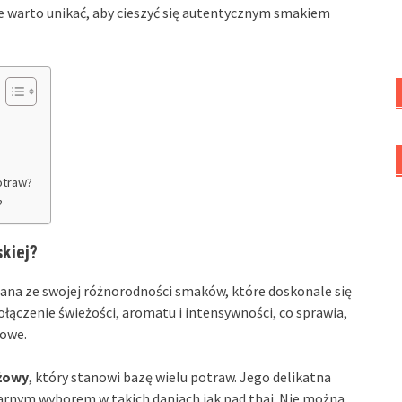
re warto unikać, aby cieszyć się autentycznym smakiem
otraw?
?
kiej?
nana ze swojej różnorodności smaków, które doskonale się
łączenie świeżości, aromatu i intensywności, co sprawia,
rowe.
żowy
, który stanowi bazę wielu potraw. Jego delikatna
ularnym wyborem w takich daniach jak pad thai. Nie można