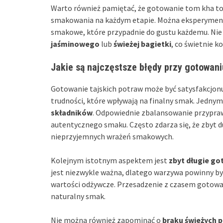
Warto również pamiętać, że gotowanie tom kha to n
smakowania na każdym etapie. Można eksperymento
smakowe, które przypadnie do gustu każdemu. Ni
jaśminowego
lub
świeżej bagietki
, co świetnie 
Jakie są najczęstsze błędy przy gotowani
Gotowanie tajskich potraw może być satysfakcjon
trudności, które wpływają na finalny smak. Jednym
składników
. Odpowiednie zbalansowanie przypraw,
autentycznego smaku. Często zdarza się, że zbyt d
nieprzyjemnych wrażeń smakowych.
Kolejnym istotnym aspektem jest
zbyt długie g
jest niezwykle ważna, dlatego warzywa powinny by
wartości odżywcze. Przesadzenie z czasem gotowan
naturalny smak.
Nie można również zapominać o
braku świeżych 