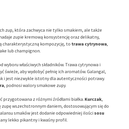
ich zup, która zachwyca nie tylko smakiem, ale także
 nadaje zupie kremową konsystencję oraz delikatny,
zą charakterystyczną kompozycję, to
trawa cytrynowa
,
itake lub champignon.
d wyboru właściwych składników. Trawa cytrynowa i
yć świeże, aby wydobyć pełnię ich aromatów. Galangal,
 i jest niezwykle istotny dla autentyczności potrawy.
ra
, podnosi walory smakowe zupy.
yć przygotowana z różnymi źródłami białka.
Kurczak
,
tę zupę wszechstronnym daniem, dostosowującym się do
alansu smaków jest dodanie odpowiedniej ilości
sosu
any lekko pikantny i kwaśny profil.