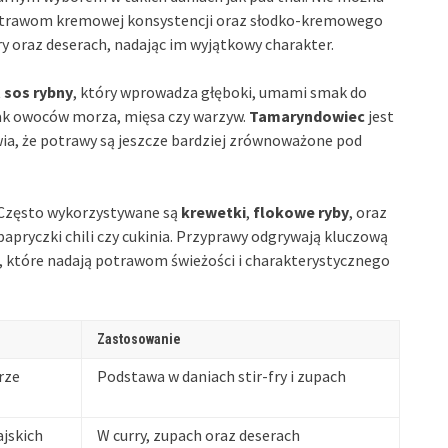
potrawom kremowej konsystencji oraz słodko-kremowego
y oraz deserach, nadając im wyjątkowy charakter.
t
sos rybny
, który wprowadza głęboki, umami smak do
ak owoców morza, mięsa czy warzyw.
Tamaryndowiec
jest
awia, że potrawy są jeszcze bardziej zrównoważone pod
. Często wykorzystywane są
krewetki
,
flokowe ryby
, oraz
 papryczki chili czy cukinia. Przyprawy odgrywają kluczową
, które nadają potrawom świeżości i charakterystycznego
Zastosowanie
rze
Podstawa w daniach stir-fry i zupach
ajskich
W curry, zupach oraz deserach