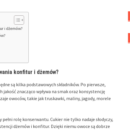
tur i dżemów?
mów?
wania konfitur i dżemów?
ędne są kilka podstawowych składników. Po pierwsze,
ich jakość znacząco wpływa na smak oraz konsystencję
aje owoców, takie jak truskawki, maliny, jagody, morele
ry pełni rolę konserwantu. Cukier nie tylko nadaje słodyczy,
tencji dżemów i konfitur. Dzięki niemu owoce są dobrze