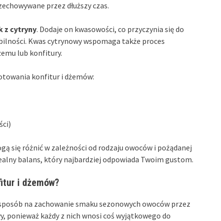
zechowywane przez dłuższy czas.
k z cytryny
. Dodaje on kwasowości, co przyczynia się do
bilności. Kwas cytrynowy wspomaga także proces
żemu lub konfitury.
otowania konfitur i dżemów:
ści)
gą się różnić w zależności od rodzaju owoców i pożądanej
ealny balans, który najbardziej odpowiada Twoim gustom.
fitur i dżemów?
y sposób na zachowanie smaku sezonowych owoców przez
y, ponieważ każdy z nich wnosi coś wyjątkowego do