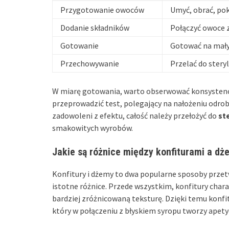
Przygotowanie owoców
Umyć, obrać, po
Dodanie składników
Połączyć owoce z
Gotowanie
Gotować na mały
Przechowywanie
Przelać do stery
W miarę gotowania, warto obserwować konsystenc
przeprowadzić test, polegający na nałożeniu odrobi
zadowoleni z efektu, całość należy przełożyć do
st
smakowitych wyrobów.
Jakie są różnice między konfiturami a d
Konfitury i dżemy to dwa popularne sposoby przet
istotne różnice. Przede wszystkim, konfitury char
bardziej zróżnicowaną teksturę. Dzięki temu konf
który w połączeniu z błyskiem syropu tworzy apety