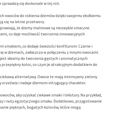
 sprawdzą się doskonale w tej roli.
zych owoców do robienia dżemów dzięki swojemu słodkiemu
ą się na letnie przetwory.
sprawiają, że dżemy malinowe są niezwykle smaczne.
ami, co daje możliwość tworzenia innowacyjnych
m smakiem, co dodaje świeżości konfiturom. Czarne i
ię w dżemach, zwłaszcza w połączeniu z innymi owocami.
 jest idealny do tworzenia gęstych i aromatycznych
przepiękny kolor, co czyni je atrakcyjnym dodatkiem do
ć ciekawą alternatywą. Owoce te mają intensywny zielony
 orzeźwia i nadaje dżemom intrygujący charakter.
oców, aby uzyskać ciekawe smaki i tekstury. Na przykład,
yczy i nuty egzotycznego smaku. Dodatkowo, przygotowanie
kanie pięknych, bogatych kolorów, które mogą