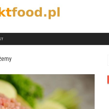
KT
dżemy
S