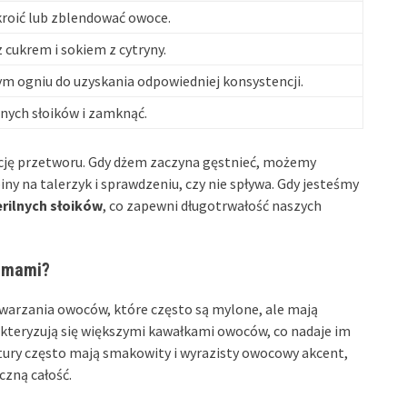
kroić lub zblendować owoce.
 cukrem i sokiem z cytryny.
m ogniu do uzyskania odpowiedniej konsystencji.
lnych słoików i zamknąć.
ję przetworu. Gdy dżem zaczyna gęstnieć, możemy
ny na talerzyk i sprawdzeniu, czy nie spływa. Gdy jesteśmy
erilnych słoików
, co zapewni długotrwałość naszych
żemami?
warzania owoców, które często są mylone, ale mają
akteryzują się większymi kawałkami owoców, co nadaje im
itury często mają smakowity i wyrazisty owocowy akcent,
czną całość.