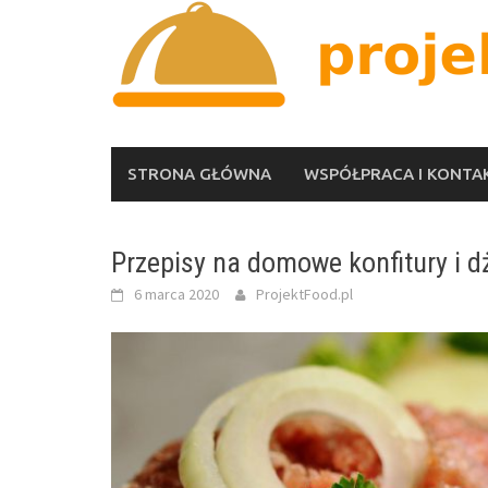
Skip
to
content
STRONA GŁÓWNA
WSPÓŁPRACA I KONTA
Przepisy na domowe konfitury i 
6 marca 2020
ProjektFood.pl