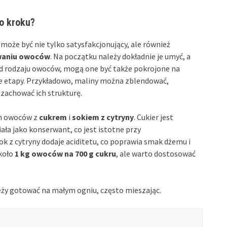
o kroku?
może być nie tylko satysfakcjonujący, ale również
owaniu owoców
. Na początku należy dokładnie je umyć, a
 od rodzaju owoców, mogą one być także pokrojone na
ze etapy. Przykładowo, maliny można zblendować,
 zachować ich strukturę.
ch owoców z
cukrem
i
sokiem z cytryny
. Cukier jest
iała jako konserwant, co jest istotne przy
z cytryny dodaje aciditetu, co poprawia smak dżemu i
około
1 kg owoców na 700 g cukru
, ale warto dostosować
eży gotować na małym ogniu, często mieszając.