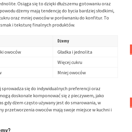
jednolite. Osiąga się to dzięki dłuższemu gotowaniu oraz
powodu dżemy mają tendencję do bycia bardziej słodkimi,
j cukru oraz mniej owoców w porównaniu do konfitur. To
 smak i teksturę finalnych produktów.
Dżemy
łki owoców
Gładka i jednolita
Więcej cukru
w
Mniej owoców
sprowadza się do indywidualnych preferencji oraz
 mogą doskonale komponować się z pieczywem, jako
zas gdy dżem często używany jest do smarowania, w
rmy przetworzenia owoców mają swoje miejsce w kuchni i
emy?