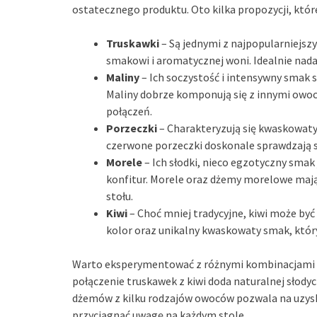
ostatecznego produktu. Oto kilka propozycji, które
Truskawki
– Są jednymi z najpopularniejs
smakowi i aromatycznej woni. Idealnie nadaj
Maliny
– Ich soczystość i intensywny smak 
Maliny dobrze komponują się z innymi owoc
połączeń.
Porzeczki
– Charakteryzują się kwaskowaty
czerwone porzeczki doskonale sprawdzają s
Morele
– Ich słodki, nieco egzotyczny smak
konfitur. Morele oraz dżemy morelowe mają 
stołu.
Kiwi
– Choć mniej tradycyjne, kiwi może by
kolor oraz unikalny kwaskowaty smak, który
Warto eksperymentować z różnymi kombinacjami ow
połączenie truskawek z kiwi doda naturalnej słod
dżemów z kilku rodzajów owoców pozwala na uzys
przyciągnąć uwagę na każdym stole.