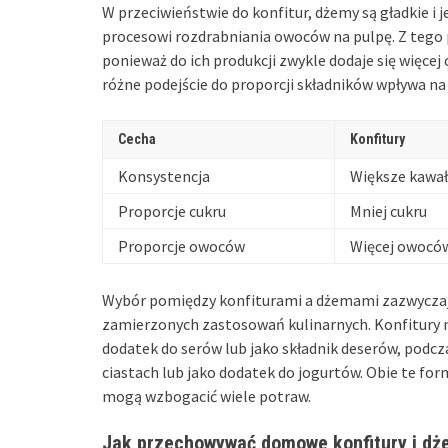
W przeciwieństwie do konfitur, dżemy są gładkie i 
procesowi rozdrabniania owoców na pulpę. Z tego 
ponieważ do ich produkcji zwykle dodaje się więce
różne podejście do proporcji składników wpływa na
Cecha
Konfitury
Konsystencja
Większe kawa
Proporcje cukru
Mniej cukru
Proporcje owoców
Więcej owocó
Wybór pomiędzy konfiturami a dżemami zazwyczaj 
zamierzonych zastosowań kulinarnych. Konfitury
dodatek do serów lub jako składnik deserów, podc
ciastach lub jako dodatek do jogurtów. Obie te fo
mogą wzbogacić wiele potraw.
Jak przechowywać domowe konfitury i dż