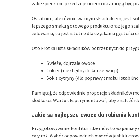
zabezpieczone przed zepsuciem oraz mogą być pr
Ostatnim, ale równie ważnym składnikiem, jest
so
lepszego smaku gotowego produktu oraz jego sta
żelowania, co jest istotne dla uzyskania gęstości d
Oto krótka lista składników potrzebnych do przyg
Świeże, dojrzałe owoce
Cukier (niezbędny do konserwacji)
Sok z cytryny (dla poprawy smaku i stabilno
Pamiętaj, że odpowiednie proporcje składników mo
słodkości. Warto eksperymentować, aby znaleźć id
Jakie są najlepsze owoce do robienia kon
Przygotowywanie konfitur i dżemów to wspaniał
cały rok. Wybór odpowiednich owoców jest kluczow