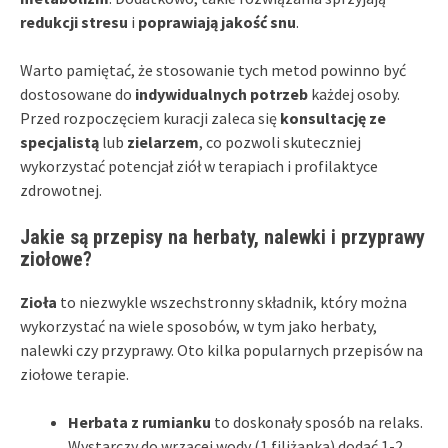
redukcji stresu
i
poprawiają jakość snu
.
Warto pamiętać, że stosowanie tych metod powinno być
dostosowane do
indywidualnych potrzeb
każdej osoby.
Przed rozpoczęciem kuracji zaleca się
konsultację ze
specjalistą
lub
zielarzem
, co pozwoli skuteczniej
wykorzystać potencjał ziół w terapiach i profilaktyce
zdrowotnej.
Jakie są przepisy na herbaty, nalewki i przyprawy
ziołowe?
Zioła
to niezwykle wszechstronny składnik, który można
wykorzystać na wiele sposobów, w tym jako herbaty,
nalewki czy przyprawy. Oto kilka popularnych przepisów na
ziołowe terapie.
Herbata z rumianku
to doskonały sposób na relaks.
Wystarczy do wrzącej wody (1 filiżanka) dodać 1-2