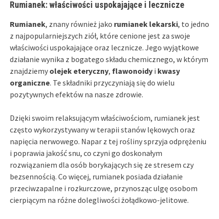
Rumianek: właściwości uspokajające i lecznicze
Rumianek
, znany również jako
rumianek lekarski
, to jedno
z najpopularniejszych ziół, które cenione jest za swoje
właściwości uspokajające oraz lecznicze. Jego wyjątkowe
działanie wynika z bogatego składu chemicznego, w którym
znajdziemy
olejek eteryczny
,
flawonoidy
i
kwasy
organiczne
. Te składniki przyczyniają się do wielu
pozytywnych efektów na nasze zdrowie.
Dzięki swoim relaksującym właściwościom, rumianek jest
często wykorzystywany w terapii stanów lękowych oraz
napięcia nerwowego. Napar z tej rośliny sprzyja odprężeniu
i poprawia jakość snu, co czyni go doskonałym
rozwiązaniem dla osób borykających się ze stresem czy
bezsennością. Co więcej, rumianek posiada działanie
przeciwzapalne i rozkurczowe, przynosząc ulgę osobom
cierpiącym na różne dolegliwości żołądkowo-jelitowe.