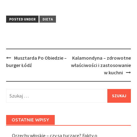
POSTED UNDER
DIETA
Post
Musztarda Po Obiedzie –
Kalamondyna – zdrowotne
navigation
burger Łódź
właściwości i zastosowanie
w kuchni
Szukaj:
OSTATNIE WPISY
Orzechy włoskie – czy są tuczące? Fakty o