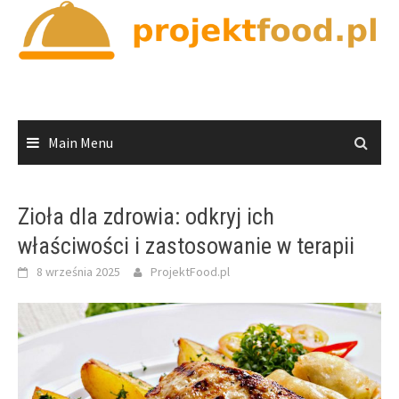
Skip
to
content
Main Menu
Zioła dla zdrowia: odkryj ich
właściwości i zastosowanie w terapii
8 września 2025
ProjektFood.pl