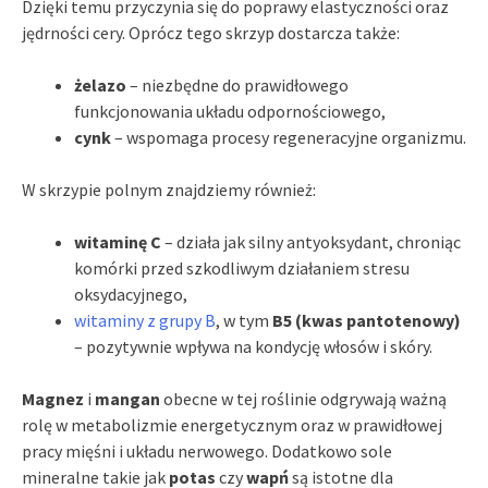
Dzięki temu przyczynia się do poprawy elastyczności oraz
jędrności cery. Oprócz tego skrzyp dostarcza także:
żelazo
– niezbędne do prawidłowego
funkcjonowania układu odpornościowego,
cynk
– wspomaga procesy regeneracyjne organizmu.
W skrzypie polnym znajdziemy również:
witaminę C
– działa jak silny antyoksydant, chroniąc
komórki przed szkodliwym działaniem stresu
oksydacyjnego,
witaminy z grupy B
, w tym
B5 (kwas pantotenowy)
– pozytywnie wpływa na kondycję włosów i skóry.
Magnez
i
mangan
obecne w tej roślinie odgrywają ważną
rolę w metabolizmie energetycznym oraz w prawidłowej
pracy mięśni i układu nerwowego. Dodatkowo sole
mineralne takie jak
potas
czy
wapń
są istotne dla