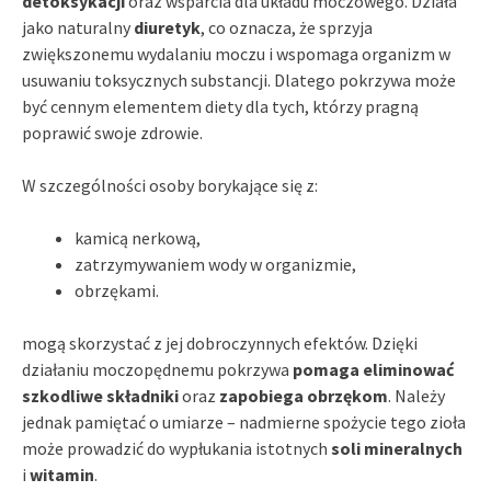
detoksykacji
oraz wsparcia dla układu moczowego. Działa
jako naturalny
diuretyk
, co oznacza, że sprzyja
zwiększonemu wydalaniu moczu i wspomaga organizm w
usuwaniu toksycznych substancji. Dlatego pokrzywa może
być cennym elementem diety dla tych, którzy pragną
poprawić swoje zdrowie.
W szczególności osoby borykające się z:
kamicą nerkową,
zatrzymywaniem wody w organizmie,
obrzękami.
mogą skorzystać z jej dobroczynnych efektów. Dzięki
działaniu moczopędnemu pokrzywa
pomaga eliminować
szkodliwe składniki
oraz
zapobiega obrzękom
. Należy
jednak pamiętać o umiarze – nadmierne spożycie tego zioła
może prowadzić do wypłukania istotnych
soli mineralnych
i
witamin
.