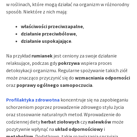
w roślinach, które mogą działać na organizm w różnorodny
sposób. Niektóre z nich mają:
właściwości przeciwzapalne
,
działanie przeciwbólowe
,
działanie uspokajające
.
Na przykład
rumianek
jest ceniony za swoje działanie
relaksujące, podczas gdy
pokrzywa
wspiera proces
detoksykacji organizmu. Regularne spożywanie takich ziół
może znacząco przyczynić się do
wzmacniania odporności
oraz
poprawy ogólnego samopoczucia
.
Profilaktyka zdrowotna
koncentruje się na zapobieganiu
schorzeniom poprzez prowadzenie zdrowego stylu życia
oraz stosowanie naturalnych metod. Wprowadzenie do
codziennej diety
herbat ziołowych
czy
nalewków
może
pozytywnie wpłynąć na
układ odpornościowy
i
metabolizm
. Dodatkowo, takie rozwiązania sprzyjają