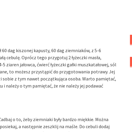
60 dag kiszonej kapusty, 60 dag ziemniaków, z 5-6
iałą cebulę. Oprócz tego przygotuj 2 łyżeczki masła,
-5 ziaren jałowca, ćwierć łyżeczki gałki muszkatałowej, sól
owane, to możesz przystąpić do przygotowania potrawy. Jej
zi sobie z tym nawet początkująca osoba. Warto pamiętać,
i należy o tym pamiętać, że nie należy jej podawać
adbaj o to, żeby ziemniaki były bardzo miękkie. Można
osiekaj, a następnie zeszklij na maśle. Do cebuli dodaj