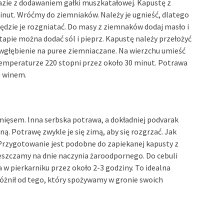
 razie z dodawaniem gałki muszkatałowej. Kapustę z
nut. Wróćmy do ziemniaków. Należy je ugnieść, dlatego
będzie je rozgniatać. Do masy z ziemnaków dodaj masło i
apie można dodać sól i pieprz. Kapustę należy przełożyć
wgłębienie na puree ziemniaczane. Na wierzchu umieść
 temperaturze 220 stopni przez około 30 minut. Potrawa
m winem.
 mięsem. Inna serbska potrawa, a dokładniej podvarak
ą. Potrawę zwykle je się zimą, aby się rozgrzać. Jak
 Przygotowanie jest podobne do zapiekanej kapusty z
ieszczamy na dnie naczynia żaroodpornego. Do cebuli
w pierkarniku przez około 2-3 godziny. To idealna
różnił od tego, który spożywamy w gronie swoich