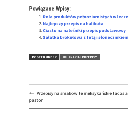
Powiązane Wpisy:
Rola produktów pełnoziarnistych w lecze
Najlepszy przepis na halibuta
Ciasto na naleśniki przepis podstawowy
Sałatka brokułowa z fetą i słonecznikie
POSTED UNDER
KULINARIA I PRZEPISY
Post
Przepisy na smakowite meksykańskie tacos a
navigation
pastor