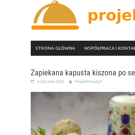
Skip
to
content
STRONA GŁÓWNA
WSPÓŁPRACA I KONTA
Zapiekana kapusta kiszona po s
4 stycznia 2021
ProjektFood.pl