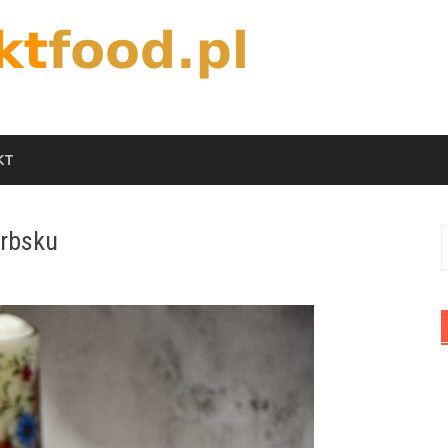
KT
erbsku
S