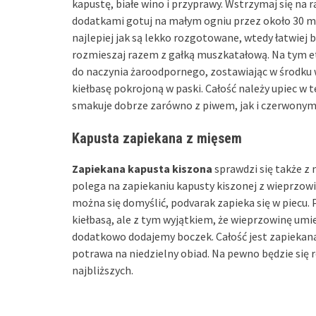
kapustę, białe wino i przyprawy. Wstrzymaj się na
dodatkami gotuj na małym ogniu przez około 30 mi
najlepiej jak są lekko rozgotowane, wtedy łatwiej 
rozmieszaj razem z gałką muszkatałową. Na tym et
do naczynia żaroodpornego, zostawiając w środku 
kiełbasę pokrojoną w paski. Całość należy upiec w
smakuje dobrze zarówno z piwem, jak i czerwony
Kapusta zapiekana z mięsem
Zapiekana kapusta kiszona
sprawdzi się także z
polega na zapiekaniu kapusty kiszonej z wieprzowin
można się domyślić, podvarak zapieka się w piecu.
kiełbasą, ale z tym wyjątkiem, że wieprzowinę um
dodatkowo dodajemy boczek. Całość jest zapiekana 
potrawa na niedzielny obiad. Na pewno będzie się 
najbliższych.