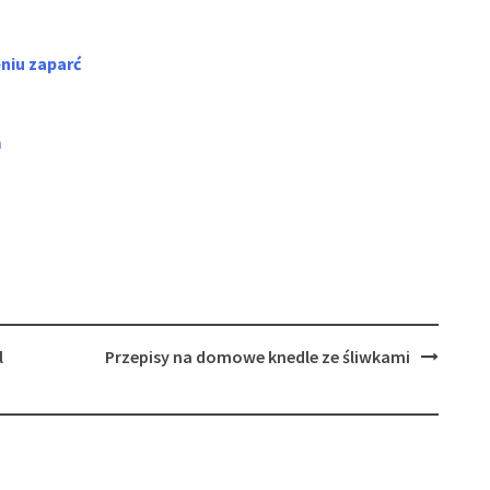
niu zaparć
m
l
Przepisy na domowe knedle ze śliwkami