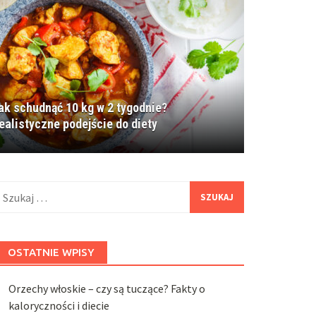
ak schudnąć 10 kg w 2 tygodnie?
ealistyczne podejście do diety
zukaj:
OSTATNIE WPISY
Orzechy włoskie – czy są tuczące? Fakty o
kaloryczności i diecie