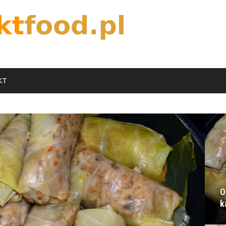
KT
O
k