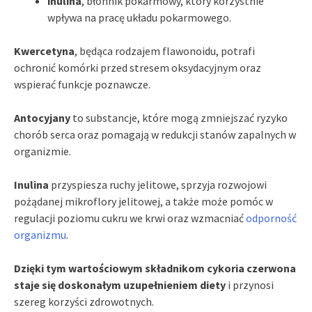
inulina
, błonnik pokarmowy, który korzystnie
wpływa na pracę układu pokarmowego.
Kwercetyna
, będąca rodzajem flawonoidu, potrafi
ochronić komórki przed stresem oksydacyjnym oraz
wspierać funkcje poznawcze.
Antocyjany
to substancje, które mogą zmniejszać ryzyko
chorób serca oraz pomagają w redukcji stanów zapalnych w
organizmie.
Inulina
przyspiesza ruchy jelitowe, sprzyja rozwojowi
pożądanej mikroflory jelitowej, a także może pomóc w
regulacji poziomu cukru we krwi oraz wzmacniać
odporność
organizmu
.
Dzięki tym wartościowym składnikom cykoria czerwona
staje się doskonałym uzupełnieniem diety
i przynosi
szereg korzyści zdrowotnych.