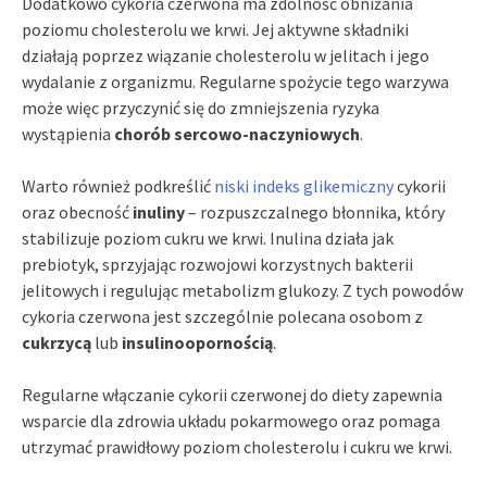
Dodatkowo cykoria czerwona ma zdolność obniżania
poziomu cholesterolu we krwi. Jej aktywne składniki
działają poprzez wiązanie cholesterolu w jelitach i jego
wydalanie z organizmu. Regularne spożycie tego warzywa
może więc przyczynić się do zmniejszenia ryzyka
wystąpienia
chorób sercowo-naczyniowych
.
Warto również podkreślić
niski indeks glikemiczny
cykorii
oraz obecność
inuliny
– rozpuszczalnego błonnika, który
stabilizuje poziom cukru we krwi. Inulina działa jak
prebiotyk, sprzyjając rozwojowi korzystnych bakterii
jelitowych i regulując metabolizm glukozy. Z tych powodów
cykoria czerwona jest szczególnie polecana osobom z
cukrzycą
lub
insulinoopornością
.
Regularne włączanie cykorii czerwonej do diety zapewnia
wsparcie dla zdrowia układu pokarmowego oraz pomaga
utrzymać prawidłowy poziom cholesterolu i cukru we krwi.