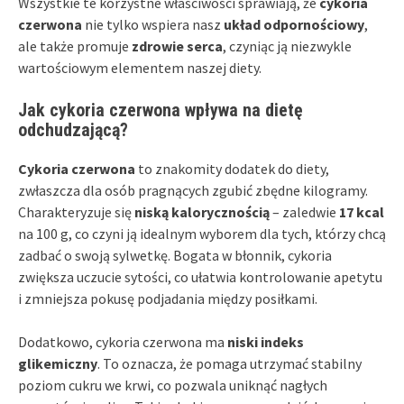
Wszystkie te korzystne właściwości sprawiają, że
cykoria
czerwona
nie tylko wspiera nasz
układ odpornościowy
,
ale także promuje
zdrowie serca
, czyniąc ją niezwykle
wartościowym elementem naszej diety.
Jak cykoria czerwona wpływa na dietę
odchudzającą?
Cykoria czerwona
to znakomity dodatek do diety,
zwłaszcza dla osób pragnących zgubić zbędne kilogramy.
Charakteryzuje się
niską kalorycznością
– zaledwie
17 kcal
na 100 g, co czyni ją idealnym wyborem dla tych, którzy chcą
zadbać o swoją sylwetkę. Bogata w błonnik, cykoria
zwiększa uczucie sytości, co ułatwia kontrolowanie apetytu
i zmniejsza pokusę podjadania między posiłkami.
Dodatkowo, cykoria czerwona ma
niski indeks
glikemiczny
. To oznacza, że pomaga utrzymać stabilny
poziom cukru we krwi, co pozwala uniknąć nagłych