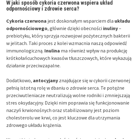
W jaki sposób cykoria czerwona wspiera układ
odpornościowy i zdrowie serca?
Cykoria czerwona
jest doskonałym wsparciem dla
układu
odpornościowego
, głównie dzięki obecności
inuliny
–
prebiotyku, który sprzyja rozwojowi pożytecznych bakterii
w jelitach. Taki proces z kolei wzmacnia naszą odpowiedź
immunologiczną.
Inulina
ma również wpływ na produkcję
krótkołańcuchowych kwasów tłuszczowych, które wykazują
działanie przeciwzapalne.
Dodatkowo,
antocyjany
znajdujące się w cykorii czerwonej
pełnią istotną rolę w dbaniu o zdrowie serca. Te potężne
przeciwutleniacze neutralizują wolne rodniki i zmniejszają
stres oksydacyjny. Dzięki nim poprawia się funkcjonowanie
naczyń krwionośnych oraz stabilizowany jest poziom
cholesterolu we krwi, co jest kluczowe dla utrzymania
zdrowego układu krążenia.