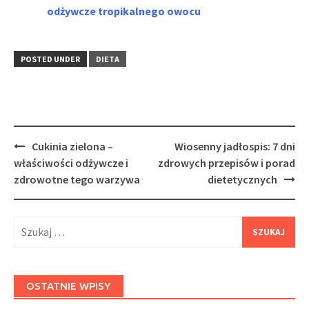
odżywcze tropikalnego owocu
POSTED UNDER
DIETA
Post
Cukinia zielona –
Wiosenny jadłospis: 7 dni
navigation
właściwości odżywcze i
zdrowych przepisów i porad
zdrowotne tego warzywa
dietetycznych
Szukaj:
OSTATNIE WPISY