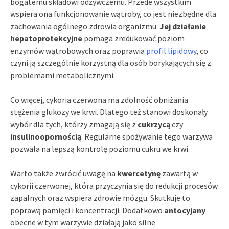
bogatemu składowi odżywczemu. Przede wszystkim
wspiera ona funkcjonowanie wątroby, co jest niezbędne dla
zachowania ogólnego zdrowia organizmu.
Jej działanie
hepatoprotekcyjne
pomaga zredukować poziom
enzymów wątrobowych oraz poprawia
profil lipidowy
, co
czyni ją szczególnie korzystną dla osób borykających się z
problemami metabolicznymi.
Co więcej, cykoria czerwona ma zdolność obniżania
stężenia glukozy we krwi. Dlatego też stanowi doskonały
wybór dla tych, którzy zmagają się z
cukrzycą
czy
insulinoopornością
. Regularne spożywanie tego warzywa
pozwala na lepszą kontrolę poziomu cukru we krwi.
Warto także zwrócić uwagę na
kwercetynę
zawartą w
cykorii czerwonej, która przyczynia się do redukcji procesów
zapalnych oraz wspiera zdrowie mózgu. Skutkuje to
poprawą pamięci i koncentracji. Dodatkowo
antocyjany
obecne w tym warzywie działają jako silne