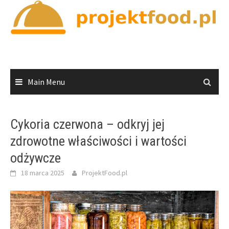
Skip
to
content
Main Menu
Cykoria czerwona – odkryj jej
zdrowotne właściwości i wartości
odżywcze
18 marca 2025
ProjektFood.pl