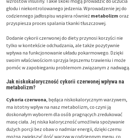
wzrostów insuliny. Takie skoki mogą prowadzić do uczucia
głodu i niekontrolowanego jedzenia. Wprowadzenie jej do
codziennego jadłospisu wspiera również
metabolizm
oraz
przyspiesza proces spalania tkanki tłuszczowej.
Dodanie cykorii czerwonej do diety przynosi korzyści nie
tylko w kontekście odchudzania, ale także pozytywnie
wpływa na funkcjonowanie układu pokarmowego. Dzięki
swoim właściwościom sprzyja lepszemu trawieniu i może
pomóc w zapobieganiu problemom związanym z nadwagą.
Jak niskokaloryczność cykorii czerwonej wpływa na
metabolizm?
Cykoria czerwona
, będąca niskokalorycznym warzywem,
ma istotny wpływ na nasz metabolizm, co czyni ją
doskonałym wyborem dla osób pragnących zredukować
masę ciała. Jej niska kaloryczność umożliwia spożywanie
dużych porcji bez obaw o nadmiar energii, dzięki czemu
można zwiększyć ilość warzyw w codziennym menu, co