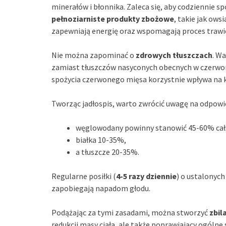
minerałów i błonnika. Zaleca się, aby codziennie s
pełnoziarniste produkty zbożowe
, takie jak ow
zapewniają energię oraz wspomagają proces trawi
Nie można zapominać o
zdrowych tłuszczach
. W
zamiast tłuszczów nasyconych obecnych w czerwon
spożycia czerwonego mięsa korzystnie wpływa na k
Tworząc jadłospis, warto zwrócić uwagę na odpowi
węglowodany powinny stanowić 45-60% całk
białka 10-35%,
a tłuszcze 20-35%.
Regularne posiłki (
4-5 razy dziennie
) o ustalonyc
zapobiegają napadom głodu.
Podążając za tymi zasadami, można stworzyć
zbil
redukcji masy ciała, ale także poprawiający ogólne 