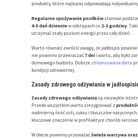
produkty, które najlepiej odpowiadają indywidual
Regularne spożywanie posiłków
stanowi podstaw
4-5 dań dziennie
w odstępach co
2-3 godziny
. Ta
utrzymać stały poziom energii przez cały dzień.
Warto również zwrócić uwagę, że jadłospis powini
nie powinno przekraczać
7 dni
i warto, aby było za
domowego budżetu. Dobrze
zbilansowana dieta
pr
kondycji zdrowotnej.
Zasady zdrowego odżywiania w jadłospisi
Zasady zdrowego odżywiania
są niezwykle istot
Przede wszystkim warto zrezygnować z
produktó
nadmierną ilość soli, cukru i tłuszczów nasyconych.
kluczowe znaczenie w profilaktyce chorób sercow
W diecie powinny przeważać
świeże warzywa ora