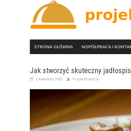
Skip
to
content
STRONA GŁÓWNA
WSPÓŁPRACA I KONTA
Jak stworzyć skuteczny jadłospis 
1 kwietnia 2025
ProjektFood.pl