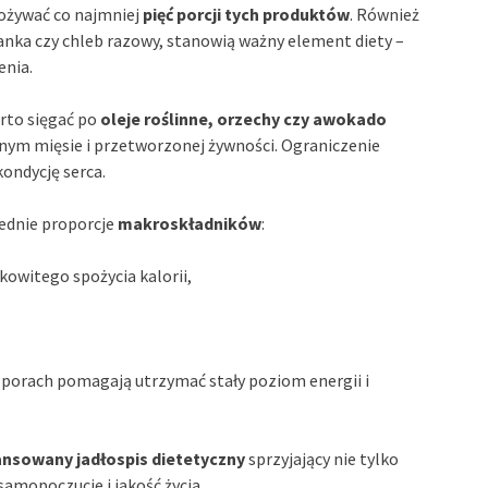
pożywać co najmniej
pięć porcji tych produktów
. Również
sianka czy chleb razowy, stanowią ważny element diety –
enia.
arto sięgać po
oleje roślinne, orzechy czy awokado
ym mięsie i przetworzonej żywności. Ograniczenie
ondycję serca.
ednie proporcje
makroskładników
:
owitego spożycia kalorii,
h porach pomagają utrzymać stały poziom energii i
ansowany jadłospis dietetyczny
sprzyjający nie tylko
samopoczucie i jakość życia.