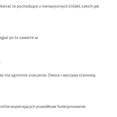
wybierać te pochodzące z nienasyconych źródeł, takich jak:
ięgać po te zawarte w:
m
.
eż ma ogromne znaczenie. Owoce i warzywa stanowią
ntów wspierających prawidłowe funkcjonowanie