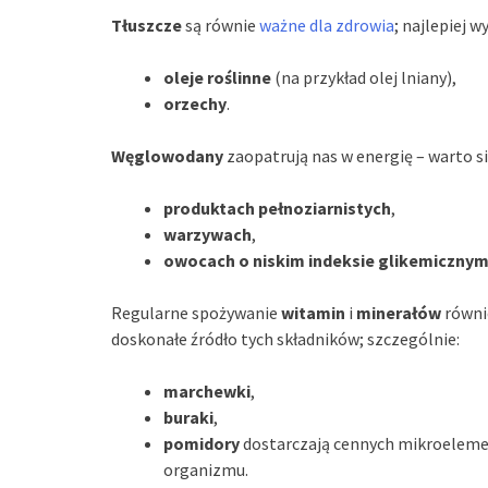
Tłuszcze
są równie
ważne dla zdrowia
; najlepiej 
oleje roślinne
(na przykład olej lniany),
orzechy
.
Węglowodany
zaopatrują nas w energię – warto s
produktach pełnoziarnistych
,
warzywach
,
owocach o niskim indeksie glikemiczny
Regularne spożywanie
witamin
i
minerałów
równi
doskonałe źródło tych składników; szczególnie:
marchewki
,
buraki
,
pomidory
dostarczają cennych mikroeleme
organizmu.