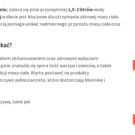
niu
; zaleca się picie przynajmniej
1,5-2 litrów
wody
j
w diecie jest kluczowe dla utrzymania zdrowej masy ciała.
cią pomaga unikać nadmiernego przyrostu masy ciała oraz
ikać?
iednim zbilansowaniem oraz zdrowymi wyborami
isie znalazła się spora ilość warzyw i owoców, a także
kcji masy ciała. Warto postawić na produkty
ieczywo pełnoziarniste, które dostarczają błonnika i
ywa, takie jak: