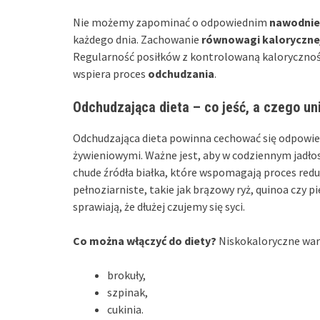
Nie możemy zapominać o odpowiednim
nawodnie
każdego dnia. Zachowanie
równowagi kaloryczne
Regularność posiłków z kontrolowaną kalorycznoś
wspiera proces
odchudzania
.
Odchudzająca dieta – co jeść, a czego un
Odchudzająca dieta powinna cechować się odpow
żywieniowymi. Ważne jest, aby w codziennym jadłosp
chude źródła białka, które wspomagają proces redu
pełnoziarniste, takie jak brązowy ryż, quinoa czy p
sprawiają, że dłużej czujemy się syci.
Co można włączyć do diety?
Niskokaloryczne warz
brokuły,
szpinak,
cukinia.