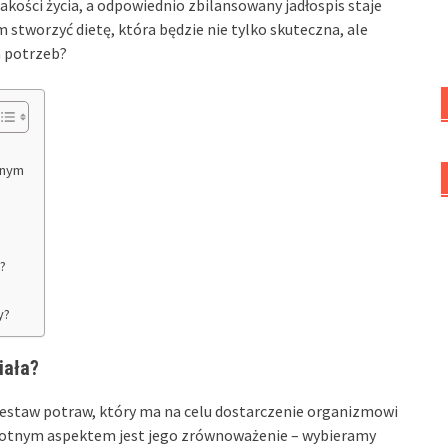
kości życia, a odpowiednio zbilansowany jadłospis staje
 stworzyć dietę, która będzie nie tylko skuteczna, ale
h potrzeb?
znym
?
y?
iała?
estaw potraw, który ma na celu dostarczenie organizmowi
stotnym aspektem jest jego zrównoważenie – wybieramy