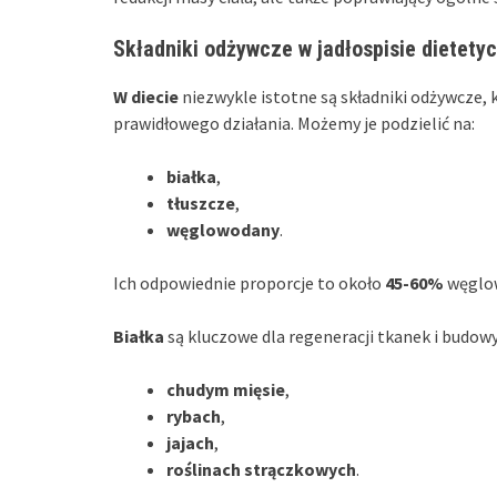
Składniki odżywcze w jadłospisie dietet
W diecie
niezwykle istotne są składniki odżywcze,
prawidłowego działania. Możemy je podzielić na:
białka
,
tłuszcze
,
węglowodany
.
Ich odpowiednie proporcje to około
45-60%
węglo
Białka
są kluczowe dla regeneracji tkanek i budowy
chudym mięsie
,
rybach
,
jajach
,
roślinach strączkowych
.