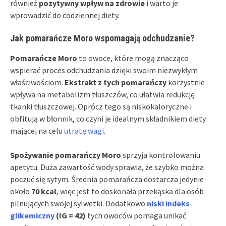
również
pozytywny wpływ na zdrowie
i warto je
wprowadzić do codziennej diety.
Jak pomarańcze Moro wspomagają odchudzanie?
Pomarańcze Moro
to owoce, które mogą znacząco
wspierać proces odchudzania dzięki swoim niezwykłym
właściwościom.
Ekstrakt z tych pomarańczy
korzystnie
wpływa na metabolizm tłuszczów, co ułatwia redukcję
tkanki tłuszczowej. Oprócz tego są niskokaloryczne i
obfitują w błonnik, co czyni je idealnym składnikiem diety
mającej na celu
utratę wagi
.
Spożywanie pomarańczy Moro
sprzyja kontrolowaniu
apetytu. Duża zawartość wody sprawia, że szybko można
poczuć się sytym. Średnia pomarańcza dostarcza jedynie
około
70 kcal
, więc jest to doskonała przekąska dla osób
pilnujących swojej sylwetki. Dodatkowo
niski indeks
glikemiczny
(IG = 42)
tych owoców pomaga unikać