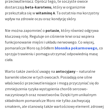
przeciwutleniacz. Oprócz tego, te soczyste owoce
dostarczają
beta-karotenu
, który w organizmie
przekształca się w
witaminę A
. Ta ostatnia ma korzystny
wpływ na zdrowie oczu oraz kondycję skóry.
Nie można zapomnieć o
potasie
, który również odgrywa
kluczową rolę. Reguluje on ciśnienie krwi oraz wspiera
funkcjonowanie mięśni i układu nerwowego. Co więcej,
pomarańcze Moro są źródłem
błonnika pokarmowego
, co
sprzyja trawieniu i pomaga utrzymać odpowiednią masę
ciała.
Warto także zwrócić uwagę na
antocyjany
– naturalne
barwniki obecne w tych owocach. Posiadają one silne
właściwości przeciwutleniające i mogą przyczyniać się do
zmniejszenia ryzyka wystąpienia chorób sercowo-
naczyniowych oraz nowotworów. Dzięki tym unikalnym
składnikom pomarańcze Moro nie tylko zachwycają
smakiem, ale stanowią także wartościowy element zdrowej