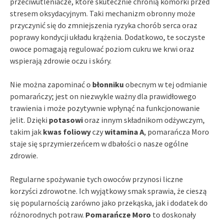
przeciwutleniacze, które skutecznie chronią komórki przed
stresem oksydacyjnym. Taki mechanizm obronny może
przyczynić się do zmniejszenia ryzyka chorób serca oraz
poprawy kondycji układu krążenia. Dodatkowo, te soczyste
owoce pomagają regulować poziom cukru we krwi oraz
wspierają zdrowie oczu i skóry.
Nie można zapominać o
błonniku
obecnym w tej odmianie
pomarańczy; jest on niezwykle ważny dla prawidłowego
trawienia i może pozytywnie wpłynąć na funkcjonowanie
jelit. Dzięki
potasowi
oraz innym składnikom odżywczym,
takim jak
kwas foliowy
czy
witamina A
, pomarańcza Moro
staje się sprzymierzeńcem w dbałości o nasze ogólne
zdrowie.
Regularne spożywanie tych owoców przynosi liczne
korzyści zdrowotne. Ich wyjątkowy smak sprawia, że cieszą
się popularnością zarówno jako przekąska, jak i dodatek do
różnorodnych potraw.
Pomarańcze Moro
to doskonały