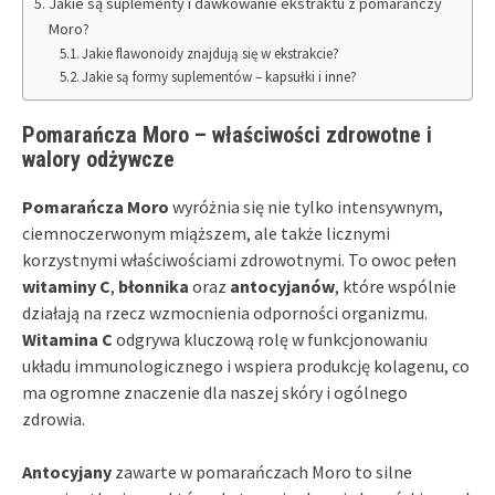
Jakie są suplementy i dawkowanie ekstraktu z pomarańczy
Moro?
Jakie flawonoidy znajdują się w ekstrakcie?
Jakie są formy suplementów – kapsułki i inne?
Pomarańcza Moro – właściwości zdrowotne i
walory odżywcze
Pomarańcza Moro
wyróżnia się nie tylko intensywnym,
ciemnoczerwonym miąższem, ale także licznymi
korzystnymi właściwościami zdrowotnymi. To owoc pełen
witaminy C
,
błonnika
oraz
antocyjanów
, które wspólnie
działają na rzecz wzmocnienia odporności organizmu.
Witamina C
odgrywa kluczową rolę w funkcjonowaniu
układu immunologicznego i wspiera produkcję kolagenu, co
ma ogromne znaczenie dla naszej skóry i ogólnego
zdrowia.
Antocyjany
zawarte w pomarańczach Moro to silne