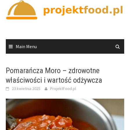
Skip
to
content
Main Menu
Pomarańcza Moro – zdrowotne
właściwości i wartość odżywcza
23 kwietnia 2025
ProjektFood.pl