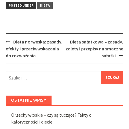
POSTED UNDER
DIETA
Post
Dieta norweska: zasady,
Dieta sałatkowa – zasady,
navigation
efekty i przeciwwskazania
zalety i przepisy na smaczne
do rozważenia
sałatki
Szukaj:
OSTATNIE WPISY
Orzechy włoskie – czy są tuczące? Fakty o
kaloryczności i diecie