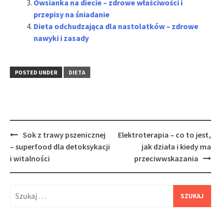
Owsianka na diecie – zdrowe właściwości i
przepisy na śniadanie
Dieta odchudzająca dla nastolatków – zdrowe
nawyki i zasady
POSTED UNDER
DIETA
Post
Sok z trawy pszenicznej
Elektroterapia – co to jest,
navigation
– superfood dla detoksykacji
jak działa i kiedy ma
i witalności
przeciwwskazania
Szukaj: