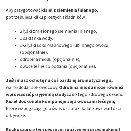
Aby przygotować
kisiel z siemienia lnianego
,
potrzebujesz kilku prostych składników:
2 łyżki zmielonego siemienia lnianego,
1 szklanka wody,
1-2 łyżki soku malinowego lub innego owocu
(opcjonalnie),
odrobina miodu (opcjonalnie),
owoce leśne do podania (opcjonalnie).
Jeśli masz ochotę na coś bardziej aromatycznego,
warto dodać sok owocowy.
Odrobina miodu może również
wprowadzić przyjemną słodycz
do tego zdrowego deseru.
Kisiel doskonale komponuje się z owocami leśnymi,
które wzbogacają go o świeżość oraz dodatkowe wartości
odżywcze.
Rozkoszuj się tym pysznym i pożywnym przysmakiem!