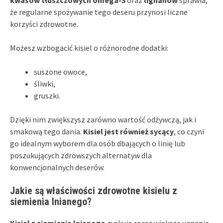
że regularne spożywanie tego deseru przynosi liczne
korzyści zdrowotne.
Możesz wzbogacić kisiel o różnorodne dodatki:
suszone owoce,
śliwki,
gruszki.
Dzięki nim zwiększysz zarówno wartość odżywczą, jak i
smakową tego dania.
Kisiel jest również sycący
, co czyni
go idealnym wyborem dla osób dbających o linię lub
poszukujących zdrowszych alternatyw dla
konwencjonalnych deserów.
Jakie są właściwości zdrowotne kisielu z
siemienia lnianego?
Kisiel z siemienia lnianego
zyskuje coraz większe uznanie