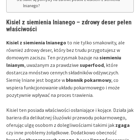
lnianego?
Kisiel z siemienia lnianego – zdrowy deser pełen
właściwości
Kisiel z siemienia lnianego
to nie tylko smakowity, ale
również zdrowy deser, który bez trudu przygotujesz w
domowym zaciszu. Ten przysmak bazuje na
siemieniu
lnianym
, uważanym za prawdziwe
superfood
, które
dostarcza mnóstwo cennych składników odżywczych.
Siemię lniane jest bogate w
błonnik pokarmowy
, co
wspiera funkcjonowanie układu pokarmowego i może
pozytywnie wpływać na proces trawienia.
Kisiel ten posiada właściwości osłaniające i kojące. Działa jak
bariera dla delikatnej śluzówki przewodu pokarmowego,
oferując ulgę osobom z dolegliwościami takimi jak
zgaga
czy inne problemy żołądkowe. Dodatkowo obecność
kwasów tłuszczowych omega-3
oraz
lignanów
sprawia,