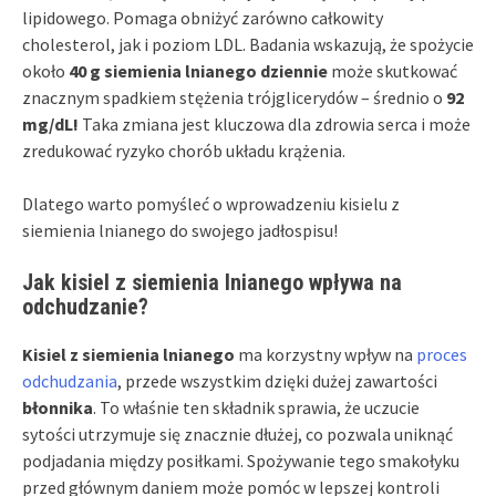
lipidowego. Pomaga obniżyć zarówno całkowity
cholesterol, jak i poziom LDL. Badania wskazują, że spożycie
około
40 g siemienia lnianego dziennie
może skutkować
znacznym spadkiem stężenia trójglicerydów – średnio o
92
mg/dL!
Taka zmiana jest kluczowa dla zdrowia serca i może
zredukować ryzyko chorób układu krążenia.
Dlatego warto pomyśleć o wprowadzeniu kisielu z
siemienia lnianego do swojego jadłospisu!
Jak kisiel z siemienia lnianego wpływa na
odchudzanie?
Kisiel z siemienia lnianego
ma korzystny wpływ na
proces
odchudzania
, przede wszystkim dzięki dużej zawartości
błonnika
. To właśnie ten składnik sprawia, że uczucie
sytości utrzymuje się znacznie dłużej, co pozwala uniknąć
podjadania między posiłkami. Spożywanie tego smakołyku
przed głównym daniem może pomóc w lepszej kontroli