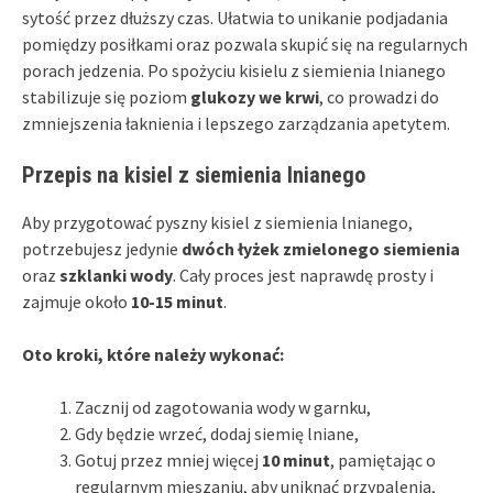
sytość przez dłuższy czas. Ułatwia to unikanie podjadania
pomiędzy posiłkami oraz pozwala skupić się na regularnych
porach jedzenia. Po spożyciu kisielu z siemienia lnianego
stabilizuje się poziom
glukozy we krwi
, co prowadzi do
zmniejszenia łaknienia i lepszego zarządzania apetytem.
Przepis na kisiel z siemienia lnianego
Aby przygotować pyszny kisiel z siemienia lnianego,
potrzebujesz jedynie
dwóch łyżek zmielonego siemienia
oraz
szklanki wody
. Cały proces jest naprawdę prosty i
zajmuje około
10-15 minut
.
Oto kroki, które należy wykonać:
Zacznij od zagotowania wody w garnku,
Gdy będzie wrzeć, dodaj siemię lniane,
Gotuj przez mniej więcej
10 minut
, pamiętając o
regularnym mieszaniu, aby uniknąć przypalenia,