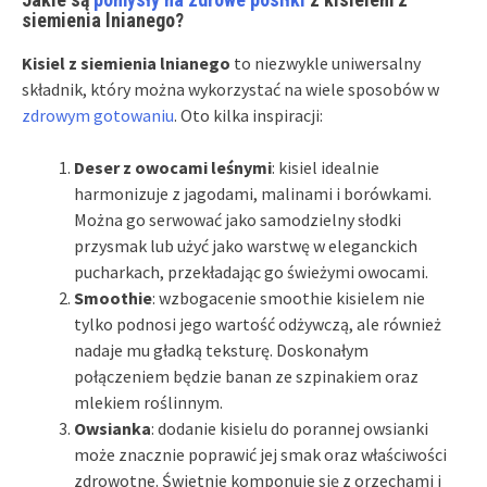
siemienia lnianego?
Kisiel z siemienia lnianego
to niezwykle uniwersalny
składnik, który można wykorzystać na wiele sposobów w
zdrowym gotowaniu
. Oto kilka inspiracji:
Deser z owocami leśnymi
: kisiel idealnie
harmonizuje z jagodami, malinami i borówkami.
Można go serwować jako samodzielny słodki
przysmak lub użyć jako warstwę w eleganckich
pucharkach, przekładając go świeżymi owocami.
Smoothie
: wzbogacenie smoothie kisielem nie
tylko podnosi jego wartość odżywczą, ale również
nadaje mu gładką teksturę. Doskonałym
połączeniem będzie banan ze szpinakiem oraz
mlekiem roślinnym.
Owsianka
: dodanie kisielu do porannej owsianki
może znacznie poprawić jej smak oraz właściwości
zdrowotne. Świetnie komponuje się z orzechami i