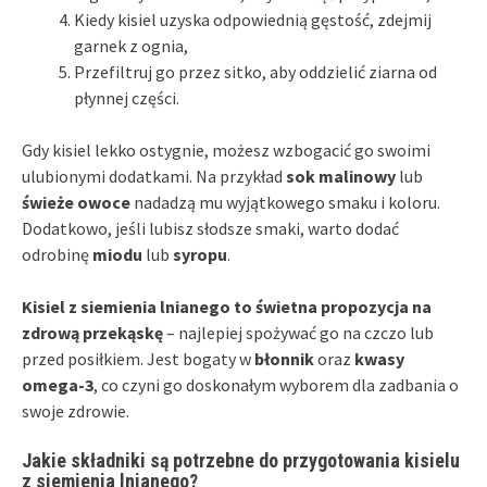
Kiedy kisiel uzyska odpowiednią gęstość, zdejmij
garnek z ognia,
Przefiltruj go przez sitko, aby oddzielić ziarna od
płynnej części.
Gdy kisiel lekko ostygnie, możesz wzbogacić go swoimi
ulubionymi dodatkami. Na przykład
sok malinowy
lub
świeże owoce
nadadzą mu wyjątkowego smaku i koloru.
Dodatkowo, jeśli lubisz słodsze smaki, warto dodać
odrobinę
miodu
lub
syropu
.
Kisiel z siemienia lnianego to świetna propozycja na
zdrową przekąskę
– najlepiej spożywać go na czczo lub
przed posiłkiem. Jest bogaty w
błonnik
oraz
kwasy
omega-3
, co czyni go doskonałym wyborem dla zadbania o
swoje zdrowie.
Jakie składniki są potrzebne do przygotowania kisielu
z siemienia lnianego?