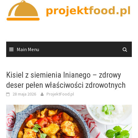
Skip
to
content
Main Menu
Kisiel z siemienia lnianego – zdrowy
deser pełen właściwości zdrowotnych
28 maja 2026
ProjektFood.pl