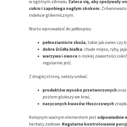
w ogólnym zdrowiu.
Zaleca się, aby spożywały on
cukru i zapobiega nagłym skokom.
Zrównoważona
indeksie glikemicznym.
Warto wprowadzić do jadłospisu:
pełnoziarniste zboża
, takie jak owies cz
dobre źródła białka
: chude mięso, ryby, jaj
warzywa i owoce
o niskiej zawartości cukró
regularnie jeść.
Z drugiej strony, należy unikać:
produktów wysoko przetworzonych
oraz
poziom glukozy we krwi,
nasyconych kwasów tłuszczowych
znajdu
Kolejnym ważnym elementem jest
odpowiednie 
herbaty ziołowe.
Regularne kontrolowanie porcji