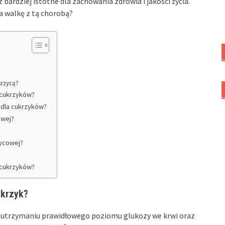
 bardziej istotne dla zachowania zdrowia i jakości życia.
a walkę z tą chorobą?
?
krzycą?
 cukrzyków?
 dla cukrzyków?
owej?
zycowej?
 cukrzyków?
ukrzyk?
w utrzymaniu prawidłowego poziomu glukozy we krwi oraz