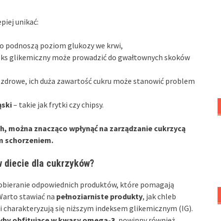
piej unikać:
ko podnoszą poziom glukozy we krwi,
deks glikemiczny może prowadzić do gwałtownych skoków
zdrowe, ich duża zawartość cukru może stanowić problem
ąski
– takie jak frytki czy chipsy.
, można znacząco wpłynąć na zarządzanie cukrzycą
ym schorzeniem.
w diecie dla cukrzyków?
dobieranie odpowiednich produktów, które pomagają
Warto stawiać na
pełnoziarniste produkty
, jak chleb
 i charakteryzują się niższym indeksem glikemicznym (IG).
yby obfitujące w kwasy omega-3
, powinny również