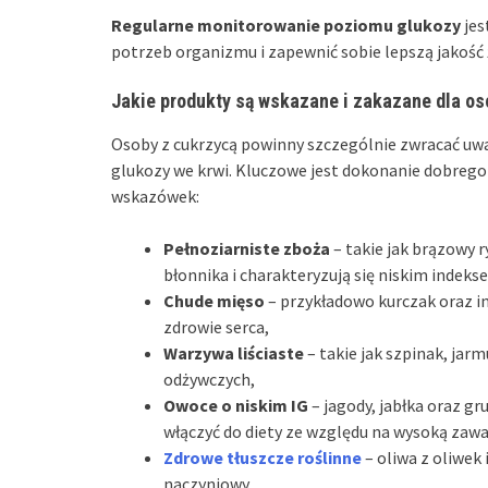
Regularne monitorowanie poziomu glukozy
jes
potrzeb organizmu i zapewnić sobie lepszą jakość 
Jakie produkty są wskazane i zakazane dla os
Osoby z cukrzycą powinny szczególnie zwracać uwa
glukozy we krwi. Kluczowe jest dokonanie dobreg
wskazówek:
Pełnoziarniste zboża
– takie jak brązowy r
błonnika i charakteryzują się niskim indek
Chude mięso
– przykładowo kurczak oraz i
zdrowie serca,
Warzywa liściaste
– takie jak szpinak, jarm
odżywczych,
Owoce o niskim IG
– jagody, jabłka oraz g
włączyć do diety ze względu na wysoką zawa
Zdrowe tłuszcze roślinne
– oliwa z oliwek
naczyniowy.