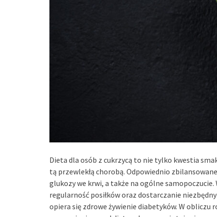
Dieta dla osób z cukrzycą to nie tylko kwestia sm
tą przewlekłą chorobą. Odpowiednio zbilansowane
glukozy we krwi, a także na ogólne samopoczucie.
regularność posiłków oraz dostarczanie niezbędn
opiera się zdrowe żywienie diabetyków. W obliczu r