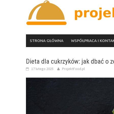
Skip
to
content
STRONA GŁÓWNA
WSPÓŁPRACA I KONTA
Dieta dla cukrzyków: jak dbać o z
17 lutego 2025
ProjektFood.pl