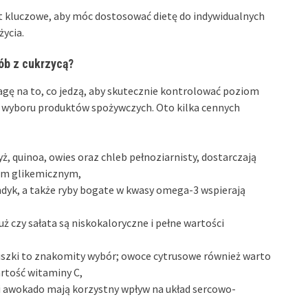
t kluczowe, aby móc dostosować dietę do indywidualnych
życia.
ób z cukrzycą?
gę na to, co jedzą, aby skutecznie kontrolować poziom
o wyboru produktów spożywczych. Oto kilka cennych
yż, quinoa, owies oraz chleb pełnoziarnisty, dostarczają
sem glikemicznym,
ndyk, a także ryby bogate w kwasy omega-3 wspierają
uż czy sałata są niskokaloryczne i pełne wartości
ruszki to znakomity wybór; owoce cytrusowe również warto
rtość witaminy C,
 i awokado mają korzystny wpływ na układ sercowo-