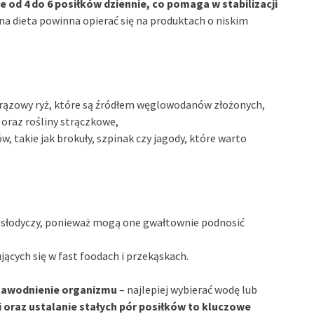
e od 4 do 6 posiłków dziennie, co pomaga w stabilizacji
 dieta powinna opierać się na produktach o niskim
y brązowy ryż, które są źródłem węglowodanów złożonych,
a oraz rośliny strączkowe,
w, takie jak brokuły, szpinak czy jagody, które warto
 słodyczy, ponieważ mogą one gwałtownie podnosić
jących się w fast foodach i przekąskach.
nawodnienie organizmu
– najlepiej wybierać wodę lub
 oraz ustalanie stałych pór posiłków to kluczowe