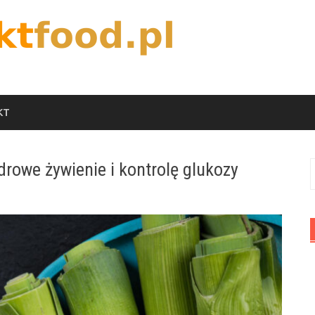
KT
drowe żywienie i kontrolę glukozy
S