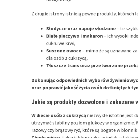
Z drugiej strony istnieją pewne produkty, których le
Słodycze oraz napoje słodzone
– te szyb
Białe pieczywo i makaron
– ich wysoki in
cukru we krwi,
Suszone owoce
– mimo że są uznawane za 
dla osób z cukrzycą,
Tłuszcze trans oraz przetworzone przek
Dokonując odpowiednich wyborów żywieniowych
oraz poprawić jakość życia osób dotkniętych t
Jakie są produkty dozwolone i zakazane 
W diecie osób z cukrzycą
niezwykle istotne jest 
utrzymać stabilny poziom glukozy w organizmie. 
razowy czy brązowy ryż, które są bogate w błonnik
Chude mięso
, takie jak kurczak czy indyk, a także
r