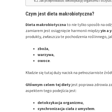
Jak przeprowadzić detoksykację organizmu i oczyszc
Czym jest dieta makrobiotyczna?
Dieta makrobiotyczna
to nie tylko sposób na odż
zamiarem jest osiągnięcie harmonii między
yin a 
produkty, zwłaszcza te pochodzenia roślinnego, ja
zboża
,
warzywa
,
owoce
.
Kładzie się tutaj duży nacisk na pełnoziarniste źr
Głównym celem tej diety
jest poprawa zdrowia za
aspektem tego podejścia jest:
detoksykacja organizmu
,
synchronizacja ciała z umysłem
.