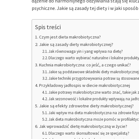
dążenie do harmonijnego odżywiania stają się kluc
psychiczne. Jakie są zasady tej diety i w jaki spo
Spis treści
Czym jest dieta makrobiotyczna?
Jakie są zasady diety makrobiotycznej?
Jak równowaga yin i yang wpływa na dietę?
Dlaczego warto wybierać naturalne i lokalne produkt
Kuchnia makrobiotyczna: co jeść, a czego unikać?
Jakie są podstawowe składniki diety makrobiotycznej
Jakie techniki przygotowywania potraw są stosowane
Przykładowy jadłospis w diecie makrobiotycznej
Jakie potrawy makrobiotyczne warto znać, takie jak 
Jak sezonowość i lokalne produkty wpływają na jadł
Jakie są efekty zdrowotne diety makrobiotycznej?
Jaki wpływ ma dieta makrobiotyczna na zdrowie fizyc
Jak dieta makrobiotyczna może pomóc w profilaktyc
Jak wprowadzić dietę makrobiotyczną w życie?
Dlaczego warto skonsultować się ze specjalistą?