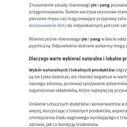
Zrozumienie zasady równowagi
yin
i
yang
pozwala 
przygotowywania. Świeże warzywa sezonowe stan
pieczone mięso czy rozgrzewające przyprawy zalicz
dostosowanie diety
do indywidualnych potrzeb zd
Równocześnie równowaga
yin
i
yang
w diecie oddzi
psychiczną. Odpowiednio dobrane pokarmy mogą z
Dlaczego warto wybierać naturalne i lokalne p
Wybór naturalnych i lokalnych produktów
odgryw
są nie tylko świeższe, ale również bogatsze w war
naszego zdrowia, ponieważ spożywanie pokarmów c
organizmowi składników, które najlepiej się przysw
Unikanie sztucznych dodatków i konserwantów w 
więcej, korzystając z lokalnych produktów, wspie
zmniejszenia śladu węglowego wynikającego z tra
zdrowie, jak i o kondycję środowiska.