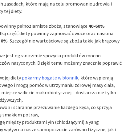
ych zasadach, które mają na celu promowanie zdrowia i
 tej diety:
powinny pełnoziarniste zboża, stanowiące
40-60%
elką część diety powinny zajmować owoce oraz nasiona
10%
. Szczególnie wartościowe są zboża takie jak brązowy
owe jest ograniczenie spożycia produktów mocno
szczów nasyconych. Dzięki temu możemy znacznie poprawić
ojej diety
pokarmy bogate w błonnik
, które wspierają
owego i mogą pomóc w utrzymaniu zdrowej masy ciała,
 miejsce w diecie makrobiotycznej – dostarcza nie tylko
odżywczych,
powoli i staranne przeżuwanie każdego kęsa, co sprzyja
ię smakiem potraw,
agę między produktami yin (chłodzącymi) a yang
y wpływ na nasze samopoczucie zarówno fizyczne, jak i