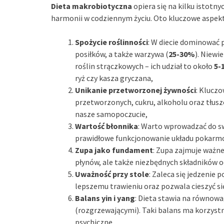
Dieta makrobiotyczna
opiera się na kilku istotn
harmonii w codziennym życiu. Oto kluczowe aspekty
Spożycie roślinności
: W diecie dominować 
posiłków, a także warzywa (
25-30%
). Niewi
roślin strączkowych – ich udział to około
5-
ryż czy kasza gryczana,
Unikanie przetworzonej żywności
: Klucz
przetworzonych, cukru, alkoholu oraz tłu
nasze samopoczucie,
Wartość błonnika
: Warto wprowadzać do sw
prawidłowe funkcjonowanie układu pokarm
Zupa jako fundament
: Zupa zajmuje ważne
płynów, ale także niezbędnych składników 
Uważność przy stole
: Zaleca się jedzenie 
lepszemu trawieniu oraz pozwala cieszyć s
Balans yin i yang
: Dieta stawia na równow
(rozgrzewającymi). Taki balans ma korzystn
psychiczne,