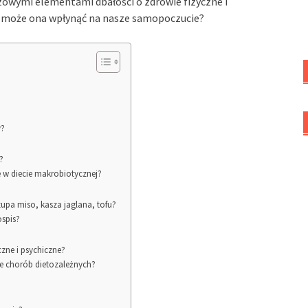
zowymi elementami dbałości o zdrowie fizyczne i
sób może ona wpłynąć na nasze samopoczucie?
y?
?
 w diecie makrobiotycznej?
zupa miso, kasza jaglana, tofu?
ospis?
zne i psychiczne?
e chorób dietozależnych?