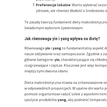
Preferencje lokalne
: Warto wybierać sezon
zdrowie, ale również dbałość o środowisko 
Te zasady tworzą fundament diety makrobiotycznej
świadomym wyborom żywieniowym.
Jak równowaga yin i yang wpływa na dietę?
Równowaga
yin
i
yang
to fundamentalny aspekt di
nasze odżywianie oraz samopoczucie. Zgodnie z zas
główne kategorie:
yin
, charakteryzujące się chłod
rozgrzewające i cięższe. Kluczowe jest więc komp
między tymi dwoma siłami.
Dieta makrobiotyczna stawia na zrównoważone o
w odpowiednich proporcjach. W upalne dni warto p
pomoże organizmowi radzić sobie z wysokimi temp
spożycie produktów
yang
, aby podnieść temperatur