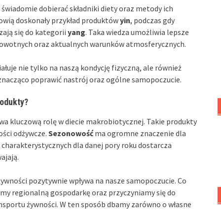
świadomie dobierać składniki diety oraz metody ich
owią doskonały przykład produktów
yin
, podczas gdy
ają się do kategorii
yang
. Taka wiedza umożliwia lepsze
rowotnych oraz aktualnych warunków atmosferycznych.
ałuje nie tylko na naszą kondycję fizyczną, ale również
nacząco poprawić nastrój oraz ogólne samopoczucie.
rodukty?
a kluczową rolę w diecie makrobiotycznej. Takie produkty
tości odżywcze.
Sezonowość
ma ogromne znaczenie dla
harakterystycznych dla danej pory roku dostarcza
ajają.
żywności pozytywnie wpływa na nasze samopoczucie. Co
ramy regionalną gospodarkę oraz przyczyniamy się do
nsportu żywności. W ten sposób dbamy zarówno o własne