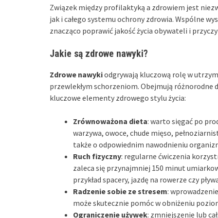
Związek między profilaktyką a zdrowiem jest nie
jak i całego systemu ochrony zdrowia. Wspólne wys
znacząco poprawić jakość życia obywateli i przycz
Jakie są zdrowe nawyki?
Zdrowe nawyki
odgrywają kluczową rolę w utrzy
przewlekłym schorzeniom. Obejmują różnorodne dz
kluczowe elementy zdrowego stylu życia:
Zrównoważona dieta
: warto sięgać po pro
warzywa, owoce, chude mięso, pełnoziarnis
także o odpowiednim nawodnieniu organizm
Ruch fizyczny
: regularne ćwiczenia korzyst
zaleca się przynajmniej 150 minut umiarkow
przykład spacery, jazdę na rowerze czy pływ
Radzenie sobie ze stresem
: wprowadzenie 
może skutecznie pomóc w obniżeniu poziom
Ograniczenie używek
: zmniejszenie lub ca