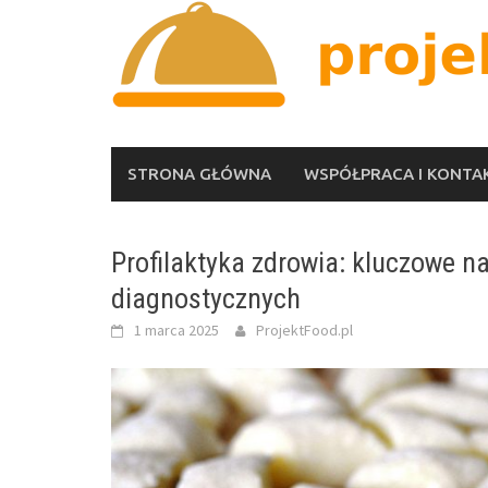
Skip
to
content
STRONA GŁÓWNA
WSPÓŁPRACA I KONTA
Profilaktyka zdrowia: kluczowe n
diagnostycznych
1 marca 2025
ProjektFood.pl