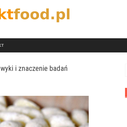
KT
awyki i znaczenie badań
S