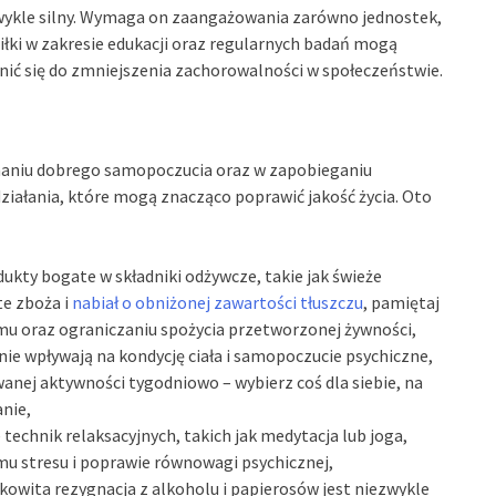
zwykle silny. Wymaga on zaangażowania zarówno jednostek,
iłki w zakresie edukacji oraz regularnych badań mogą
ynić się do zmniejszenia zachorowalności w społeczeństwie.
maniu dobrego samopoczucia oraz w zapobieganiu
iałania, które mogą znacząco poprawić jakość życia. Oto
dukty bogate w składniki odżywcze, takie jak świeże
te zboża i
nabiał o obniżonej zawartości tłuszczu
, pamiętaj
u oraz ograniczaniu spożycia przetworzonej żywności,
nie wpływają na kondycję ciała i samopoczucie psychiczne,
anej aktywności tygodniowo – wybierz coś dla siebie, na
anie,
technik relaksacyjnych, takich jak medytacja lub joga,
u stresu i poprawie równowagi psychicznej,
łkowita rezygnacja z alkoholu i papierosów jest niezwykle