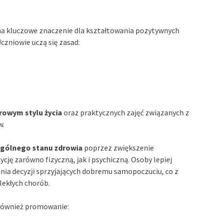
a kluczowe znaczenie dla kształtowania pozytywnych
czniowie uczą się zasad:
rowym stylu życia
oraz praktycznych zajęć związanych z
w.
gólnego stanu zdrowia
poprzez zwiększenie
cję zarówno fizyczną, jak i psychiczną. Osoby lepiej
ia decyzji sprzyjających dobremu samopoczuciu, co z
lekłych chorób.
 również promowanie: