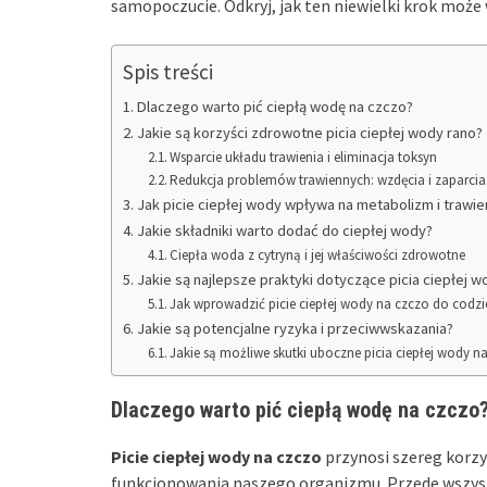
samopoczucie. Odkryj, jak ten niewielki krok może 
Spis treści
Dlaczego warto pić ciepłą wodę na czczo?
Jakie są korzyści zdrowotne picia ciepłej wody rano?
Wsparcie układu trawienia i eliminacja toksyn
Redukcja problemów trawiennych: wzdęcia i zaparcia
Jak picie ciepłej wody wpływa na metabolizm i trawie
Jakie składniki warto dodać do ciepłej wody?
Ciepła woda z cytryną i jej właściwości zdrowotne
Jakie są najlepsze praktyki dotyczące picia ciepłej w
Jak wprowadzić picie ciepłej wody na czczo do codzi
Jakie są potencjalne ryzyka i przeciwwskazania?
Jakie są możliwe skutki uboczne picia ciepłej wody n
Dlaczego warto pić ciepłą wodę na czczo
Picie ciepłej wody na czczo
przynosi szereg korzy
funkcjonowania naszego organizmu. Przede wszyst