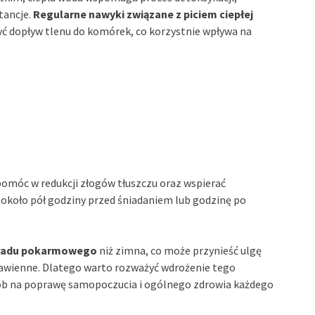
tancje.
Regularne nawyki związane z piciem ciepłej
yć dopływ tlenu do komórek, co korzystnie wpływa na
omóc w redukcji złogów tłuszczu oraz wspierać
y około pół godziny przed śniadaniem lub godzinę po
układu pokarmowego
niż zimna, co może przynieść ulgę
awienne. Dlatego warto rozważyć wdrożenie tego
sób na poprawę samopoczucia i ogólnego zdrowia każdego