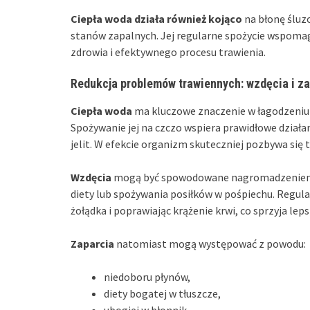
Ciepła woda działa również kojąco
na błonę śluz
stanów zapalnych. Jej regularne spożycie wspom
zdrowia i efektywnego procesu trawienia.
Redukcja problemów trawiennych: wzdęcia i za
Ciepła woda
ma kluczowe znaczenie w łagodzeniu p
Spożywanie jej na czczo wspiera prawidłowe działa
jelit. W efekcie organizm skuteczniej pozbywa się
Wzdęcia
mogą być spowodowane nagromadzeniem ga
diety lub spożywania posiłków w pośpiechu. Regular
żołądka i poprawiając krążenie krwi, co sprzyja lep
Zaparcia
natomiast mogą występować z powodu:
niedoboru płynów,
diety bogatej w tłuszcze,