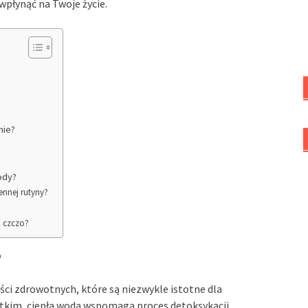
wpłynąć na Twoje życie.
nie?
ody?
ennej rutyny?
a czczo?
?
ści zdrowotnych, które są niezwykle istotne dla
kim, ciepła woda wspomaga proces detoksykacji,