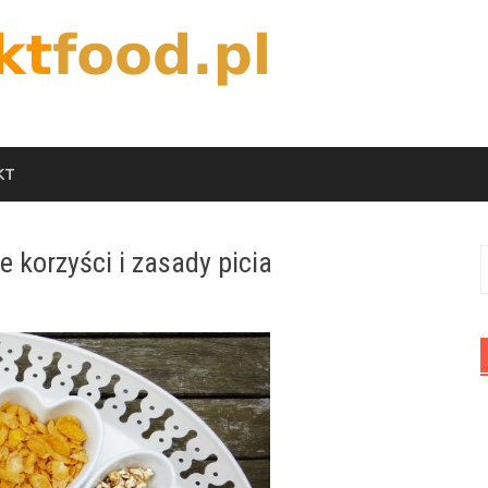
KT
 korzyści i zasady picia
S