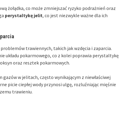
ową żołądka, co może zmniejszać ryzyko podrażnień oraz
aga
perystaltykę jelit
, co jest niezwykle ważne dla ich
parcia
roblemów trawiennych, takich jak wzdęcia i zaparcia.
nie układu pokarmowego, co z kolei poprawia perystaltykę
 toksyn oraz resztek pokarmowych.
zów w jelitach, często wynikającym z niewłaściwej
ne picie ciepłej wody przynosi ulgę, rozluźniając mięśnie
szemu trawieniu.