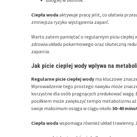
ubogiej w błonnik.
Ciepła woda
aktywuje pracę jelit, co ułatwia prze
zmniejsza ryzyko wystąpienia zaparć.
Warto zatem pamiętać o regularnym piciu ciepłej 
zdrowia układu pokarmowego oraz skuteczną redukc
zaparcia.
Jak picie ciepłej wody wpływa na metabol
Regularne picie ciepłej wody
ma kluczowe znacze
Wprowadzenie tego prostego nawyku może znacznie
korzystne dla osób pragnących zredukować wagę. B
posiłkiem może zwiększyć tempo metabolizmu aż
swoje maksimum osiąga w ciągu około
30-40 minu
Ciepła woda
wspomaga również układ trawienny. Je