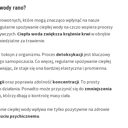
 wody rano?
zdrowotnych, które mogą znacząco wpłynąć na nasze
ularne spożywanie ciepłej wody na czczo wspiera procesy
żywczych.
Ciepła woda zwiększa krążenie krwi
w obrębie
edzialne za trawienie.
i toksyn z organizmu. Proces
detoksykacji
jest kluczowy
o samopoczucia. Co więcej, regularne spożywanie ciepłej
awiając, że staje się ona bardziej elastyczna i promienna.
gii
oraz poprawia zdolność
koncentracji
. To prosty
 działania. Ponadto może przyczynić się do
zmniejszenia
h, którzy dbają o kontrolę masy ciała.
ie ciepłej wody wpływa nie tylko pozytywnie na zdrowie
uciu psychicznemu
.