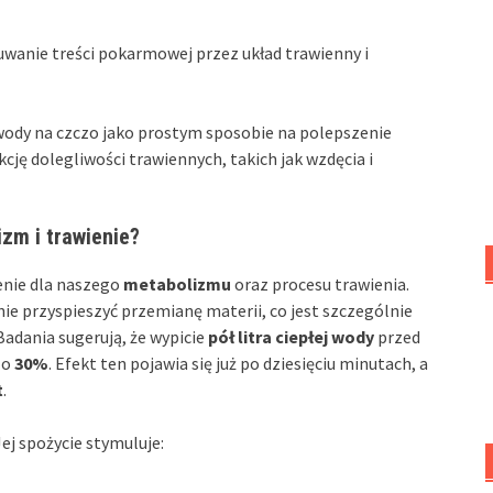
suwanie treści pokarmowej przez układ trawienny i
wody na czczo jako prostym sposobie na polepszenie
ję dolegliwości trawiennych, takich jak wzdęcia i
izm i trawienie?
nie dla naszego
metabolizmu
oraz procesu trawienia.
 przyspieszyć przemianę materii, co jest szczególnie
adania sugerują, że wypicie
pół litra ciepłej wody
przed
 o
30%
. Efekt ten pojawia się już po dziesięciu minutach, a
t
.
j spożycie stymuluje: