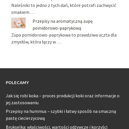
Naleśniki to jedno z tych dań, które potrafi zachwycić
smakiem …
Przepisy na aromatyczną zupę
pomidorowo-paprykową
Zupa pomidorowo-paprykowa to prawdziwa uczta dla
zmysłów, która łączy w …
POLECAMY
Jak się robi koka – proces produkcji koki oraz informacje o
jej zastosowaniu
Przepisy na hummus – szybki i łatwy sposób na smaczną
pastę ciecierzycową
Brukselka: właściwości, wartości odżywcze i korzyści