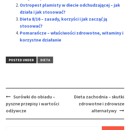
Ostropest plamisty w diecie odchudzającej – jak
działa i jak stosować?
Dieta 8/16 – zasady, korzyści i jak zacząć ją
stosować?
Pomarańcze – właściwości zdrowotne, witaminy i
korzystne działanie
POSTED UNDER
DIETA
Post
Surówki do obiadu –
Dieta zachodnia – skutki
navigation
pyszne przepisy i wartości
zdrowotne i zdrowsze
odżywcze
alternatywy
Szukaj: