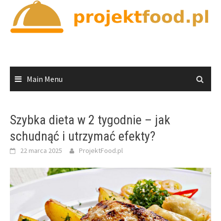
Skip
to
content
Main Menu
Szybka dieta w 2 tygodnie – jak
schudnąć i utrzymać efekty?
22 marca 2025
ProjektFood.pl