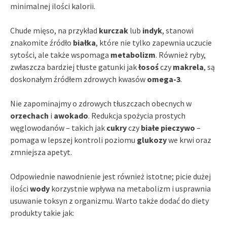
minimalnej ilości kalorii.
Chude mięso, na przykład
kurczak
lub
indyk
, stanowi
znakomite źródło
białka
, które nie tylko zapewnia uczucie
sytości, ale także wspomaga
metabolizm
. Również ryby,
zwłaszcza bardziej tłuste gatunki jak
łosoś
czy
makrela
, są
doskonałym źródłem zdrowych kwasów
omega-3
.
Nie zapominajmy o zdrowych tłuszczach obecnych w
orzechach
i
awokado
. Redukcja spożycia prostych
węglowodanów – takich jak
cukry
czy
białe pieczywo
–
pomaga w lepszej kontroli poziomu
glukozy
we krwi oraz
zmniejsza apetyt.
Odpowiednie nawodnienie jest również istotne; picie dużej
ilości
wody
korzystnie wpływa na metabolizm i usprawnia
usuwanie toksyn z organizmu. Warto także dodać do diety
produkty takie jak: