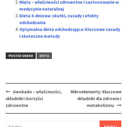
Mięta – właściwości zdrowotne i zastosowanie w
medycynie naturalnej
Dieta 3-dniowa: skutki, zasady i efekty
odchudzania
Optymalna dieta odchudzająca: kluczowe zasady
i skuteczne metody
POSTED UNDER
DIETA
Post
Awokado – właściwości,
Mikroelementy: kluczowe
navigation
składniki i korzyści
składniki dla zdrowia i
zdrowotne
metabolizmu
Szukaj: