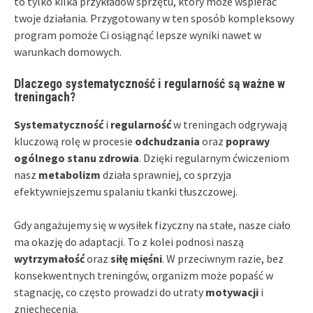
to tylko kilka przykładów sprzętu, który może wspierać
twoje działania. Przygotowany w ten sposób kompleksowy
program pomoże Ci osiągnąć lepsze wyniki nawet w
warunkach domowych.
Dlaczego systematyczność i regularność są ważne w
treningach?
Systematyczność
i
regularność
w treningach odgrywają
kluczową rolę w procesie
odchudzania
oraz
poprawy
ogólnego stanu zdrowia
. Dzięki regularnym ćwiczeniom
nasz
metabolizm
działa sprawniej, co sprzyja
efektywniejszemu spalaniu tkanki tłuszczowej.
Gdy angażujemy się w wysiłek fizyczny na stałe, nasze ciało
ma okazję do adaptacji. To z kolei podnosi naszą
wytrzymałość
oraz
siłę mięśni
. W przeciwnym razie, bez
konsekwentnych treningów, organizm może popaść w
stagnację, co często prowadzi do utraty
motywacji
i
zniechęcenia.