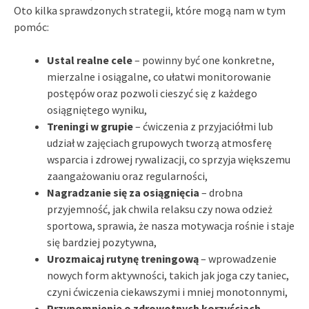
Oto kilka sprawdzonych strategii, które mogą nam w tym
pomóc:
Ustal realne cele
– powinny być one konkretne,
mierzalne i osiągalne, co ułatwi monitorowanie
postępów oraz pozwoli cieszyć się z każdego
osiągniętego wyniku,
Treningi w grupie
– ćwiczenia z przyjaciółmi lub
udział w zajęciach grupowych tworzą atmosferę
wsparcia i zdrowej rywalizacji, co sprzyja większemu
zaangażowaniu oraz regularności,
Nagradzanie się za osiągnięcia
– drobna
przyjemność, jak chwila relaksu czy nowa odzież
sportowa, sprawia, że nasza motywacja rośnie i staje
się bardziej pozytywna,
Urozmaicaj rutynę treningową
– wprowadzenie
nowych form aktywności, takich jak joga czy taniec,
czyni ćwiczenia ciekawszymi i mniej monotonnymi,
Przypomnienie o zdrowotnych korzyściach
–