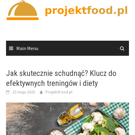
Skip
to
content
Main Menu
Jak skutecznie schudnąć? Klucz do
efektywnych treningów i diety
23 maja 2025
ProjektFood.pl