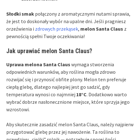
Słodki smak
połączony z aromatycznymi nutami sprawia,
że jest to doskonały wybór na upalne dni. Jeśli pragniesz
orzeźwienia i
zdrowych przekąsek
,
melon Santa Claus
z
pewnością spełni Twoje oczekiwania!
Jak uprawiać melon Santa Claus?
Uprawa melona Santa Claus
wymaga stworzenia
odpowiednich warunków, aby roślina mogła zdrowo
rozwijać się i przynosić obfite plony. Melon ten preferuje
ciepłą glebę, dlatego najlepiej jest go sadzić, gdy
temperatura wynosi co najmniej
18°C
. Dodatkowo warto
wybrać dobrze nasłonecznione miejsce, które sprzyja jego
wzrostowi.
Aby skutecznie zasadzić melon Santa Claus, należy najpierw
przygotować glebę przez jej nawożenie. Ta roślina to
prawdziwy „ciężki” rolnik — potrzebuje sporej ilości