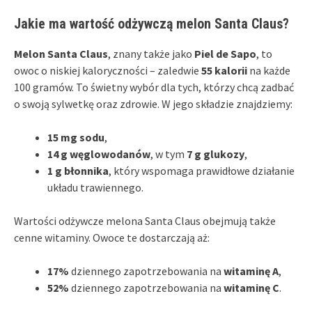
Jakie ma wartość odżywczą melon Santa Claus?
Melon Santa Claus
, znany także jako
Piel de Sapo
, to
owoc o niskiej kaloryczności – zaledwie
55 kalorii
na każde
100 gramów. To świetny wybór dla tych, którzy chcą zadbać
o swoją sylwetkę oraz zdrowie. W jego składzie znajdziemy:
15 mg sodu
,
14 g węglowodanów
, w tym
7 g glukozy
,
1 g błonnika
, który wspomaga prawidłowe działanie
układu trawiennego.
Wartości odżywcze melona Santa Claus obejmują także
cenne witaminy. Owoce te dostarczają aż:
17%
dziennego zapotrzebowania na
witaminę A
,
52%
dziennego zapotrzebowania na
witaminę C
.