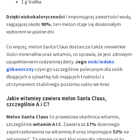
1 g białka.
Dzięki niskokaloryczności
i imponującej zawartości wody,
sięgającej około
90%
, ten melon staje się doskonałym
wyborem w upalne dni.
Co więcej, melon Santa Claus dostarcza także niewielkie
ilości minerałów oraz witamin, co sprawia, że jest zdrowym
uzupełnieniem codziennej diety.
Jego
niski indeks
glikemiczny
czyni go szczególnie polecanym dla osób
dbających o sylwetkę lub mających trudności z
utrzymaniem stabilnego poziomu cukru we krwi.
Jakie witaminy zawiera melon Santa Claus,
szczególnie A i C?
Melon Santa Claus
to prawdziwa skarbnica witamin,
szczególnie
witamin A i C
. Zawiera aż
17%
dziennego
zapotrzebowania na witaminę A oraz imponujące
52%
na
witaminę C. Ta pierwsza jest kluczowa dla zdrowia oczu