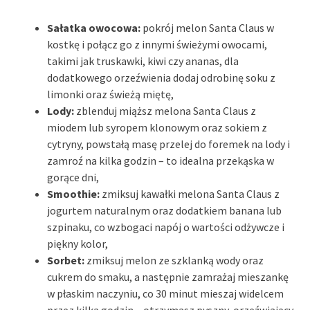
Sałatka owocowa:
pokrój melon Santa Claus w
kostkę i połącz go z innymi świeżymi owocami,
takimi jak truskawki, kiwi czy ananas, dla
dodatkowego orzeźwienia dodaj odrobinę soku z
limonki oraz świeżą miętę,
Lody:
zblenduj miąższ melona Santa Claus z
miodem lub syropem klonowym oraz sokiem z
cytryny, powstałą masę przelej do foremek na lody i
zamroź na kilka godzin – to idealna przekąska w
gorące dni,
Smoothie:
zmiksuj kawałki melona Santa Claus z
jogurtem naturalnym oraz dodatkiem banana lub
szpinaku, co wzbogaci napój o wartości odżywcze i
piękny kolor,
Sorbet:
zmiksuj melon ze szklanką wody oraz
cukrem do smaku, a następnie zamrażaj mieszankę
w płaskim naczyniu, co 30 minut mieszaj widelcem
przez kilka godzin – otrzymasz pyszny, orzeźwiający