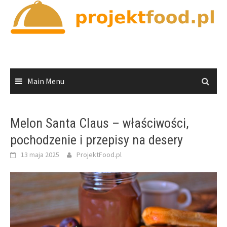
Skip
to
content
Main Menu
Melon Santa Claus – właściwości,
pochodzenie i przepisy na desery
13 maja 2025
ProjektFood.pl