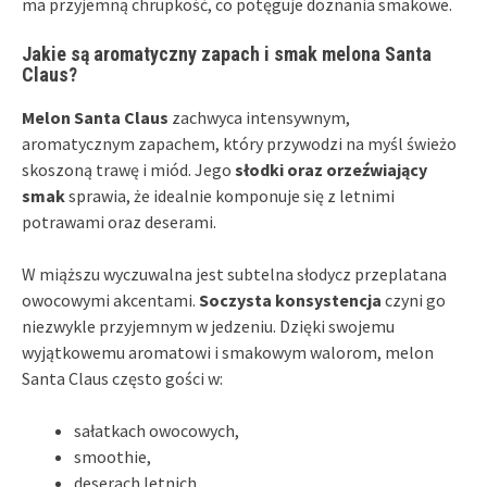
ma przyjemną chrupkość, co potęguje doznania smakowe.
Jakie są aromatyczny zapach i smak melona Santa
Claus?
Melon Santa Claus
zachwyca intensywnym,
aromatycznym zapachem, który przywodzi na myśl świeżo
skoszoną trawę i miód. Jego
słodki oraz orzeźwiający
smak
sprawia, że idealnie komponuje się z letnimi
potrawami oraz deserami.
W miąższu wyczuwalna jest subtelna słodycz przeplatana
owocowymi akcentami.
Soczysta konsystencja
czyni go
niezwykle przyjemnym w jedzeniu. Dzięki swojemu
wyjątkowemu aromatowi i smakowym walorom, melon
Santa Claus często gości w:
sałatkach owocowych,
smoothie,
deserach letnich.