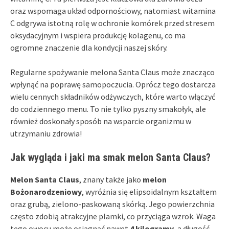
oraz wspomaga układ odpornościowy, natomiast witamina
C odgrywa istotną rolę w ochronie komórek przed stresem
oksydacyjnym i wspiera produkcję kolagenu, co ma
ogromne znaczenie dla kondycji naszej skóry.
Regularne spożywanie melona Santa Claus może znacząco
wpłynąć na poprawę samopoczucia. Oprócz tego dostarcza
wielu cennych składników odżywczych, które warto włączyć
do codziennego menu. To nie tylko pyszny smakołyk, ale
również doskonały sposób na wsparcie organizmu w
utrzymaniu zdrowia!
Jak wygląda i jaki ma smak melon Santa Claus?
Melon Santa Claus
, znany także jako
melon
Bożonarodzeniowy
, wyróżnia się elipsoidalnym kształtem
oraz grubą, zielono-paskowaną skórką. Jego powierzchnia
często zdobią atrakcyjne plamki, co przyciąga wzrok. Waga
tego owocu może osiągnąć nawet
4 kilogramy
, a długość