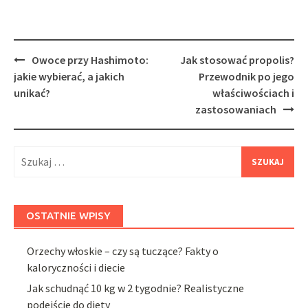
Post
Owoce przy Hashimoto:
Jak stosować propolis?
navigation
jakie wybierać, a jakich
Przewodnik po jego
unikać?
właściwościach i
zastosowaniach
Szukaj:
OSTATNIE WPISY
Orzechy włoskie – czy są tuczące? Fakty o
kaloryczności i diecie
Jak schudnąć 10 kg w 2 tygodnie? Realistyczne
podejście do diety