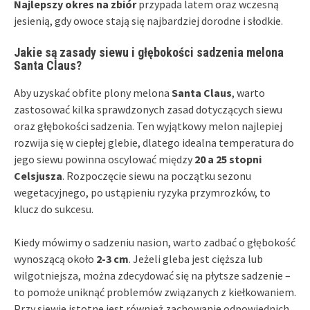
Najlepszy okres na zbiór
przypada latem oraz wczesną
jesienią, gdy owoce stają się najbardziej dorodne i słodkie.
Jakie są zasady siewu i głębokości sadzenia melona
Santa Claus?
Aby uzyskać obfite plony melona
Santa Claus
, warto
zastosować kilka sprawdzonych zasad dotyczących siewu
oraz głębokości sadzenia. Ten wyjątkowy melon najlepiej
rozwija się w ciepłej glebie, dlatego idealna temperatura do
jego siewu powinna oscylować między
20 a 25 stopni
Celsjusza
. Rozpoczęcie siewu na początku sezonu
wegetacyjnego, po ustąpieniu ryzyka przymrozków, to
klucz do sukcesu.
Kiedy mówimy o sadzeniu nasion, warto zadbać o głębokość
wynoszącą około
2-3 cm
. Jeżeli gleba jest cięższa lub
wilgotniejsza, można zdecydować się na płytsze sadzenie –
to pomoże uniknąć problemów związanych z kiełkowaniem.
Przy siewie istotne jest również zachowanie odpowiednich