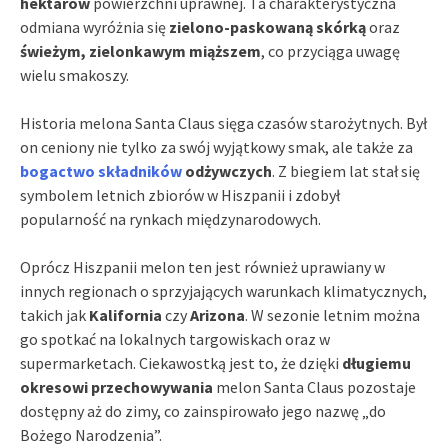
hektarów
powierzchni uprawnej. Ta charakterystyczna
odmiana wyróżnia się
zielono-paskowaną skórką
oraz
świeżym, zielonkawym miąższem
, co przyciąga uwagę
wielu smakoszy.
Historia melona Santa Claus sięga czasów starożytnych. Był
on ceniony nie tylko za swój wyjątkowy smak, ale także za
bogactwo składników
odżywczych
. Z biegiem lat stał się
symbolem letnich zbiorów w Hiszpanii i zdobył
popularność na rynkach międzynarodowych.
Oprócz Hiszpanii melon ten jest również uprawiany w
innych regionach o sprzyjających warunkach klimatycznych,
takich jak
Kalifornia
czy
Arizona
. W sezonie letnim można
go spotkać na lokalnych targowiskach oraz w
supermarketach. Ciekawostką jest to, że dzięki
długiemu
okresowi przechowywania
melon Santa Claus pozostaje
dostępny aż do zimy, co zainspirowało jego nazwę „do
Bożego Narodzenia”.