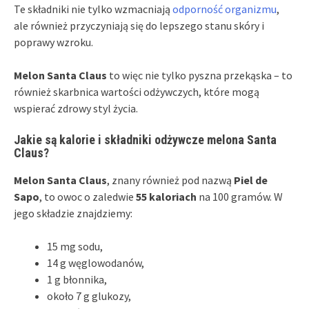
Te składniki nie tylko wzmacniają
odporność organizmu
,
ale również przyczyniają się do lepszego stanu skóry i
poprawy wzroku.
Melon Santa Claus
to więc nie tylko pyszna przekąska – to
również skarbnica wartości odżywczych, które mogą
wspierać zdrowy styl życia.
Jakie są kalorie i składniki odżywcze melona Santa
Claus?
Melon Santa Claus
, znany również pod nazwą
Piel de
Sapo
, to owoc o zaledwie
55 kaloriach
na 100 gramów. W
jego składzie znajdziemy:
15 mg sodu,
14 g węglowodanów,
1 g błonnika,
około 7 g glukozy,