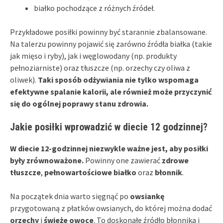
białko pochodzące z różnych źródeł.
Przykładowe posiłki powinny być starannie zbalansowane.
Na talerzu powinny pojawić się zarówno źródła białka (takie
jak mięso i ryby), jak i węglowodany (np. produkty
pełnoziarniste) oraz tłuszcze (np. orzechy czy oliwa z
oliwek).
Taki sposób odżywiania nie tylko wspomaga
efektywne spalanie kalorii, ale również może przyczynić
się do ogólnej poprawy stanu zdrowia.
Jakie posiłki wprowadzić w diecie 12 godzinnej?
W diecie 12-godzinnej niezwykle ważne jest, aby posiłki
były zrównoważone.
Powinny one zawierać
zdrowe
tłuszcze
,
pełnowartościowe białko
oraz
błonnik
.
Na początek dnia warto sięgnąć po
owsiankę
przygotowaną z płatków owsianych, do której można dodać
orzechy
i
świeże owoce
. To doskonałe źródło błonnika i