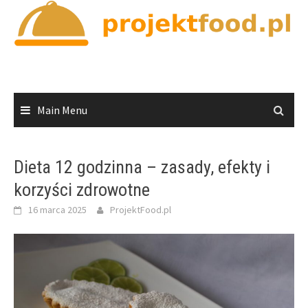
Skip
to
content
Main Menu
Dieta 12 godzinna – zasady, efekty i
korzyści zdrowotne
16 marca 2025
ProjektFood.pl