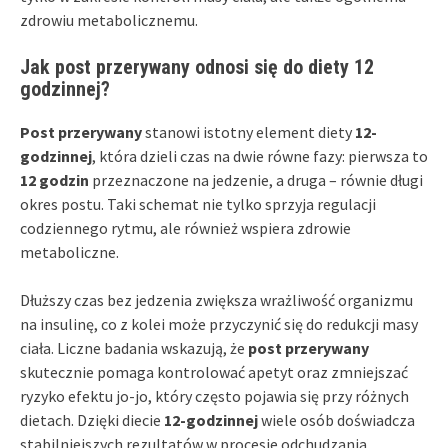
zdrowiu metabolicznemu.
Jak post przerywany odnosi się do diety 12
godzinnej?
Post przerywany
stanowi istotny element diety
12-
godzinnej
, która dzieli czas na dwie równe fazy: pierwsza to
12 godzin
przeznaczone na jedzenie, a druga – równie długi
okres postu. Taki schemat nie tylko sprzyja regulacji
codziennego rytmu, ale również wspiera zdrowie
metaboliczne.
Dłuższy czas bez jedzenia zwiększa wrażliwość organizmu
na insulinę, co z kolei może przyczynić się do redukcji masy
ciała. Liczne badania wskazują, że
post przerywany
skutecznie pomaga kontrolować apetyt oraz zmniejszać
ryzyko efektu jo-jo, który często pojawia się przy różnych
dietach. Dzięki diecie
12-godzinnej
wiele osób doświadcza
stabilniejszych rezultatów w procesie odchudzania.