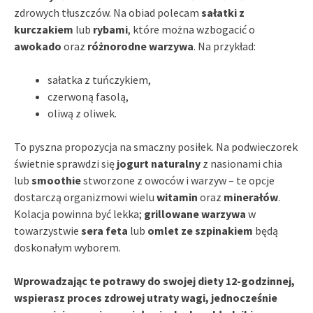
zdrowych tłuszczów. Na obiad polecam
sałatki z
kurczakiem
lub
rybami
, które można wzbogacić o
awokado
oraz
różnorodne warzywa
. Na przykład:
sałatka z tuńczykiem,
czerwoną fasolą,
oliwą z oliwek.
To pyszna propozycja na smaczny posiłek. Na podwieczorek
świetnie sprawdzi się
jogurt naturalny
z nasionami chia
lub
smoothie
stworzone z owoców i warzyw – te opcje
dostarczą organizmowi wielu
witamin
oraz
minerałów
.
Kolacja powinna być lekka;
grillowane warzywa
w
towarzystwie
sera feta
lub
omlet ze szpinakiem
będą
doskonałym wyborem.
Wprowadzając te potrawy do swojej diety 12-godzinnej,
wspierasz proces zdrowej utraty wagi, jednocześnie