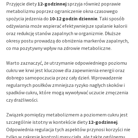
Przyjęcie diety
12-godzinnej
sprzyja również poprawie
metabolizmu poprzez ograniczenie okna czasowego
spożycia jedzenia do
10-12 godzin dziennie
. Taki sposób
odżywiania może wspierać efektywniejsze spalanie kalorii
oraz redukcję stanów zapalnych w organizmie. Dłuższe
okresy postu prowadzą do obniżenia markerów zapalnych,
co ma pozytywny wpływ na zdrowie metaboliczne.
Warto zaznaczyć, że utrzymanie odpowiedniego poziomu
cukru we krwi jest kluczowe dla zapewnienia energii oraz
dobrego samopoczucia przez cały dzień. Wprowadzenie
regularnych posiłków zmniejsza ryzyko nagłych skoków i
spadków cukru, które mogą wywoływać uczucie zmęczenia
czy drażliwości.
Związek pomiędzy metabolizmem a poziomem cukru jest
szczególnie istotny w kontekście diety
12-godzinnej
.
Odpowiednia regulacja tych aspektów przynosi korzyści nie
tylko w zakresie kontroli masy ciała, ale także ogólnemu