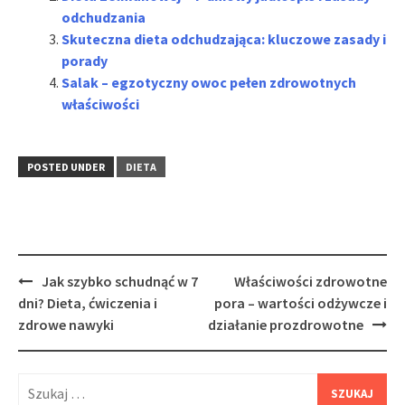
odchudzania
Skuteczna dieta odchudzająca: kluczowe zasady i
porady
Salak – egzotyczny owoc pełen zdrowotnych
właściwości
POSTED UNDER
DIETA
Post
Jak szybko schudnąć w 7
Właściwości zdrowotne
navigation
dni? Dieta, ćwiczenia i
pora – wartości odżywcze i
zdrowe nawyki
działanie prozdrowotne
Szukaj: