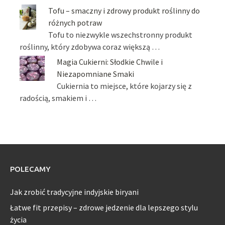
Tofu – smaczny i zdrowy produkt roślinny do
różnych potraw
Tofu to niezwykle wszechstronny produkt
roślinny, który zdobywa coraz większą …
Magia Cukierni: Słodkie Chwile i
Niezapomniane Smaki
Cukiernia to miejsce, które kojarzy się z
radością, smakiem i …
POLECAMY
Jak zrobić tradycyjne indyjskie biryani
Łatwe fit przepisy – zdrowe jedzenie dla lepszego stylu
życia