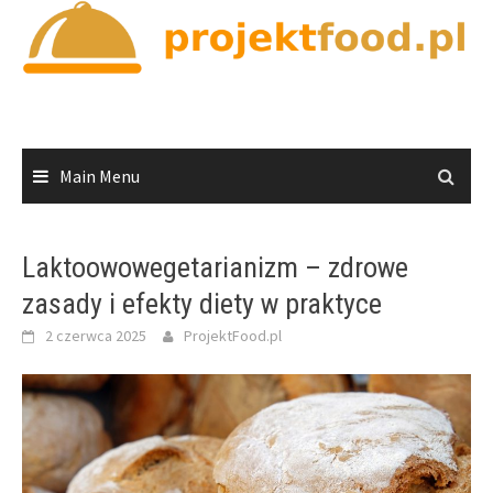
Skip
to
content
Main Menu
Laktoowowegetarianizm – zdrowe
zasady i efekty diety w praktyce
2 czerwca 2025
ProjektFood.pl