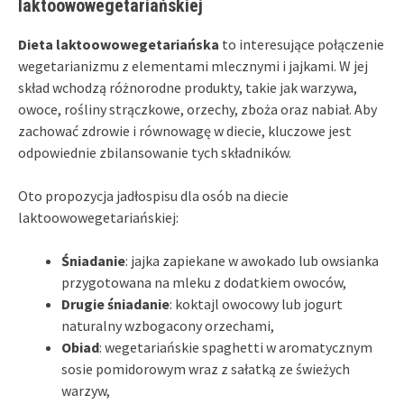
laktoowowegetariańskiej
Dieta laktoowowegetariańska
to interesujące połączenie
wegetarianizmu z elementami mlecznymi i jajkami. W jej
skład wchodzą różnorodne produkty, takie jak warzywa,
owoce, rośliny strączkowe, orzechy, zboża oraz nabiał. Aby
zachować zdrowie i równowagę w diecie, kluczowe jest
odpowiednie zbilansowanie tych składników.
Oto propozycja jadłospisu dla osób na diecie
laktoowowegetariańskiej:
Śniadanie
: jajka zapiekane w awokado lub owsianka
przygotowana na mleku z dodatkiem owoców,
Drugie śniadanie
: koktajl owocowy lub jogurt
naturalny wzbogacony orzechami,
Obiad
: wegetariańskie spaghetti w aromatycznym
sosie pomidorowym wraz z sałatką ze świeżych
warzyw,