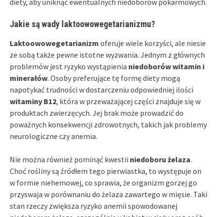
diety, aby uniknąć ewentualnych niedoborów pokarmowych.
Jakie są wady laktoowowegetarianizmu?
Laktoowowegetarianizm
oferuje wiele korzyści, ale niesie
ze sobą także pewne istotne wyzwania. Jednym z głównych
problemów jest ryzyko wystąpienia
niedoborów witamin i
minerałów
. Osoby preferujące tę formę diety mogą
napotykać trudności w dostarczeniu odpowiedniej ilości
witaminy B12
, która w przeważającej części znajduje się w
produktach zwierzęcych. Jej brak może prowadzić do
poważnych konsekwencji zdrowotnych, takich jak problemy
neurologiczne czy anemia.
Nie można również pominąć kwestii
niedoboru żelaza
.
Choć rośliny są źródłem tego pierwiastka, to występuje on
w formie niehemowej, co sprawia, że organizm gorzej go
przyswaja w porównaniu do żelaza zawartego w mięsie. Taki
stan rzeczy zwiększa ryzyko anemii spowodowanej