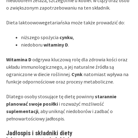
niedoborem żelaza, szczególnie u kobiet w ciąży oraz osób
o zwiększonym zapotrzebowaniu na ten składnik.
Dieta laktoowowegetariańska może także prowadzić do:
niższego spożycia
cynku
,
niedoboru
witaminy D
.
Witamina D
odgrywa kluczową rolę dla zdrowia kości oraz
układu immunologicznego, a jej naturalne źródła są
ograniczone w diecie roślinnej.
Cynk
natomiast wpływa na
funkcje odpornościowe oraz procesy metaboliczne.
Dlatego osoby stosujące tę dietę powinny
starannie
planować swoje posiłki
i rozważyć możliwość
suplementacji
, aby uniknąć niedoborów i zadbać o
pełnowartościowy jadłospis.
Jadłospis i składniki diety