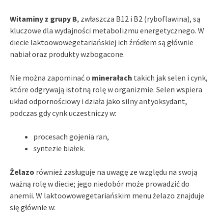
Witaminy z grupy B
, zwłaszcza B12 i B2 (ryboflawina), są
kluczowe dla wydajności metabolizmu energetycznego. W
diecie laktoowowegetariańskiej ich źródłem są głównie
nabiał oraz produkty wzbogacone.
Nie można zapominać o
minerałach
takich jak selen i cynk,
które odgrywają istotną rolę w organizmie. Selen wspiera
układ odpornościowy i działa jako silny antyoksydant,
podczas gdy cynk uczestniczy w:
procesach gojenia ran,
syntezie białek.
Żelazo
również zasługuje na uwagę ze względu na swoją
ważną rolę w diecie; jego niedobór może prowadzić do
anemii. W laktoowowegetariańskim menu żelazo znajduje
się głównie w: