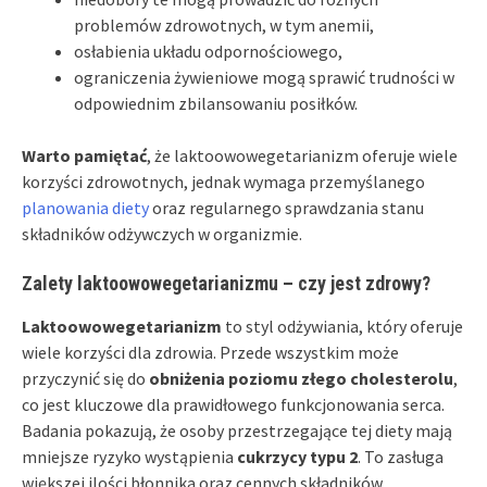
problemów zdrowotnych, w tym anemii,
osłabienia układu odpornościowego,
ograniczenia żywieniowe mogą sprawić trudności w
odpowiednim zbilansowaniu posiłków.
Warto pamiętać
, że laktoowowegetarianizm oferuje wiele
korzyści zdrowotnych, jednak wymaga przemyślanego
planowania diety
oraz regularnego sprawdzania stanu
składników odżywczych w organizmie.
Zalety laktoowowegetarianizmu – czy jest zdrowy?
Laktoowowegetarianizm
to styl odżywiania, który oferuje
wiele korzyści dla zdrowia. Przede wszystkim może
przyczynić się do
obniżenia poziomu złego cholesterolu
,
co jest kluczowe dla prawidłowego funkcjonowania serca.
Badania pokazują, że osoby przestrzegające tej diety mają
mniejsze ryzyko wystąpienia
cukrzycy typu 2
. To zasługa
większej ilości błonnika oraz cennych składników