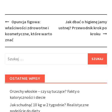
Post
Opuncja figowa:
Jak dbać o higienę jamy
navigation
właściwości zdrowotne i
ustnej? Przewodnik krok po
kosmetyczne, które warto
kroku
znać
Szukaj:
OSTATNIE WPISY
Orzechy włoskie – czy są tuczące? Fakty o
kaloryczności i diecie
Jak schudnąć 10 kg w 2 tygodnie? Realistyczne
podejście do diety