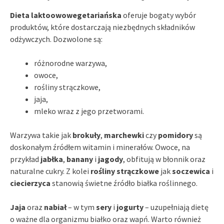
Dieta laktoowowegetariańska
oferuje bogaty wybór
produktów, które dostarczają niezbędnych składników
odżywczych. Dozwolone są:
różnorodne warzywa,
owoce,
rośliny strączkowe,
jaja,
mleko wraz z jego przetworami.
Warzywa takie jak
brokuły
,
marchewki
czy
pomidory
są
doskonałym źródłem witamin i minerałów. Owoce, na
przykład
jabłka
,
banany
i
jagody
, obfitują w błonnik oraz
naturalne cukry. Z kolei
rośliny strączkowe
jak
soczewica
i
ciecierzyca
stanowią świetne źródło białka roślinnego.
Jaja
oraz
nabiał
– w tym
sery
i
jogurty
– uzupełniają dietę
o ważne dla organizmu białko oraz wapń. Warto również