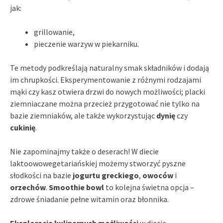
jak:
grillowanie,
pieczenie warzyw w piekarniku.
Te metody podkreślają naturalny smak składników i dodają
im chrupkości. Eksperymentowanie z różnymi rodzajami
mąki czy kasz otwiera drzwi do nowych możliwości; placki
ziemniaczane można przecież przygotować nie tylko na
bazie ziemniaków, ale także wykorzystując
dynię
czy
cukinię
.
Nie zapominajmy także o deserach! W diecie
laktoowowegetariańskiej możemy stworzyć pyszne
słodkości na bazie
jogurtu greckiego
,
owoców
i
orzechów
.
Smoothie bowl
to kolejna świetna opcja –
zdrowe śniadanie pełne witamin oraz błonnika.
Eksploracja kulinarnych możliwości
w diecie