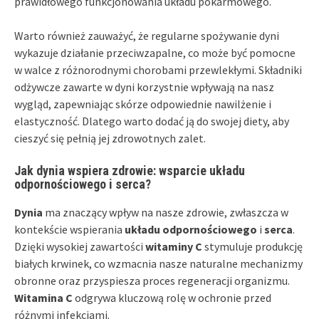
prawidłowego funkcjonowania układu pokarmowego.
Warto również zauważyć, że regularne spożywanie dyni
wykazuje działanie przeciwzapalne, co może być pomocne
w walce z różnorodnymi chorobami przewlekłymi. Składniki
odżywcze zawarte w dyni korzystnie wpływają na nasz
wygląd, zapewniając skórze odpowiednie nawilżenie i
elastyczność. Dlatego warto dodać ją do swojej diety, aby
cieszyć się pełnią jej zdrowotnych zalet.
Jak dynia wspiera zdrowie: wsparcie układu
odpornościowego i serca?
Dynia
ma znaczący wpływ na nasze zdrowie, zwłaszcza w
kontekście wspierania
układu odpornościowego
i
serca
.
Dzięki wysokiej zawartości
witaminy C
stymuluje produkcję
białych krwinek, co wzmacnia nasze naturalne mechanizmy
obronne oraz przyspiesza proces regeneracji organizmu.
Witamina C
odgrywa kluczową rolę w ochronie przed
różnymi infekcjami.