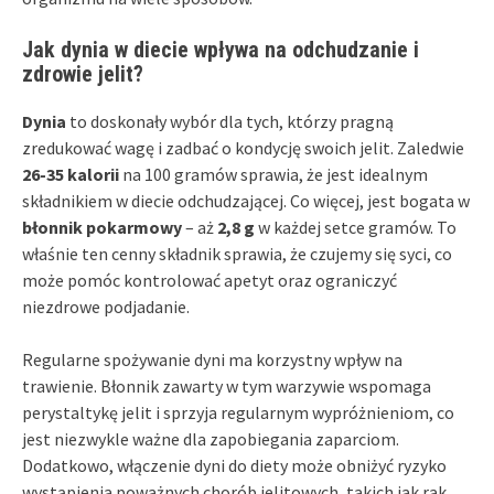
Jak dynia w diecie wpływa na odchudzanie i
zdrowie jelit?
Dynia
to doskonały wybór dla tych, którzy pragną
zredukować wagę i zadbać o kondycję swoich jelit. Zaledwie
26-35 kalorii
na 100 gramów sprawia, że jest idealnym
składnikiem w diecie odchudzającej. Co więcej, jest bogata w
błonnik pokarmowy
– aż
2,8 g
w każdej setce gramów. To
właśnie ten cenny składnik sprawia, że czujemy się syci, co
może pomóc kontrolować apetyt oraz ograniczyć
niezdrowe podjadanie.
Regularne spożywanie dyni ma korzystny wpływ na
trawienie. Błonnik zawarty w tym warzywie wspomaga
perystaltykę jelit i sprzyja regularnym wypróżnieniom, co
jest niezwykle ważne dla zapobiegania zaparciom.
Dodatkowo, włączenie dyni do diety może obniżyć ryzyko
wystąpienia poważnych chorób jelitowych, takich jak rak