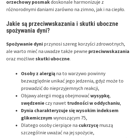
orzechowy posmak
doskonale harmonizuje z
różnorodnymi daniami zarówno na zimno, jak i na ciepło.
Jakie są przeciwwskazania i skutki uboczne
spożywania dyni?
Spożywanie dyni
przynosi szereg korzyści zdrowotnych,
ale warto mieć na uwadze także pewne
przeciwwskazania
oraz możliwe
skutki uboczne
.
Osoby z alergią
na to warzywo powinny
bezwzględnie unikać jego jedzenia, gdyż może to
prowadzić do nieprzyjemnych reakcji,
Objawy alergii mogą obejmować
wysypkę
,
swędzenie
czy nawet
trudności w oddychaniu
,
Dynia charakteryzuje się wysokim indeksem
glikemicznym
wynoszącym 75,
Dlatego osoby cierpiące na
cukrzycę
muszą
szczególnie uważać na jej spożycie,