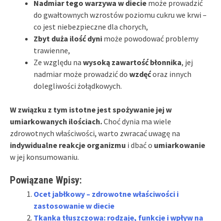
Nadmiar tego warzywa w diecie
może prowadzić
do gwałtownych wzrostów poziomu cukru we krwi –
co jest niebezpieczne dla chorych,
Zbyt duża ilość dyni
może powodować problemy
trawienne,
Ze względu na
wysoką zawartość błonnika
, jej
nadmiar może prowadzić do
wzdęć
oraz innych
dolegliwości żołądkowych.
W związku z tym istotne jest spożywanie jej w
umiarkowanych ilościach.
Choć dynia ma wiele
zdrowotnych właściwości, warto zwracać uwagę na
indywidualne reakcje organizmu
i dbać o
umiarkowanie
w jej konsumowaniu.
Powiązane Wpisy:
Ocet jabłkowy – zdrowotne właściwości i
zastosowanie w diecie
Tkanka tłuszczowa: rodzaje, funkcje i wpływ na