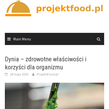
Skip
to
content
Main Menu
Dynia – zdrowotne właściwości i
korzyści dla organizmu
28 maja 2025
ProjektFood.pl