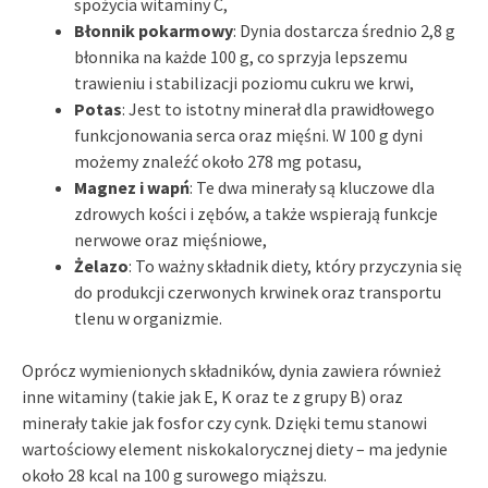
spożycia witaminy C,
Błonnik pokarmowy
: Dynia dostarcza średnio 2,8 g
błonnika na każde 100 g, co sprzyja lepszemu
trawieniu i stabilizacji poziomu cukru we krwi,
Potas
: Jest to istotny minerał dla prawidłowego
funkcjonowania serca oraz mięśni. W 100 g dyni
możemy znaleźć około 278 mg potasu,
Magnez i wapń
: Te dwa minerały są kluczowe dla
zdrowych kości i zębów, a także wspierają funkcje
nerwowe oraz mięśniowe,
Żelazo
: To ważny składnik diety, który przyczynia się
do produkcji czerwonych krwinek oraz transportu
tlenu w organizmie.
Oprócz wymienionych składników, dynia zawiera również
inne witaminy (takie jak E, K oraz te z grupy B) oraz
minerały takie jak fosfor czy cynk. Dzięki temu stanowi
wartościowy element niskokalorycznej diety – ma jedynie
około 28 kcal na 100 g surowego miąższu.