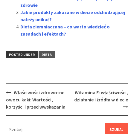
zdrowie
Jakie produkty zakazane w diecie odchudzającej
należy unikać?
Dieta ziemniaczana – co warto wiedzieć o
zasadach i efektach?
POSTED UNDER
DIETA
Post
Właściwości zdrowotne
Witamina E: właściwości,
navigation
owocu kaki: Wartości,
działanie i źródła w diecie
korzyści i przeciwwskazania
Szukaj: