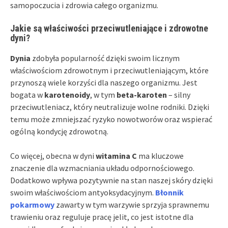
samopoczucia i zdrowia całego organizmu.
Jakie są właściwości przeciwutleniające i zdrowotne
dyni?
Dynia
zdobyła popularność dzięki swoim licznym
właściwościom zdrowotnym i przeciwutleniającym, które
przynoszą wiele korzyści dla naszego organizmu. Jest
bogata w
karotenoidy
, w tym
beta-karoten
– silny
przeciwutleniacz, który neutralizuje wolne rodniki. Dzięki
temu może zmniejszać ryzyko nowotworów oraz wspierać
ogólną kondycję zdrowotną.
Co więcej, obecna w dyni
witamina C
ma kluczowe
znaczenie dla wzmacniania układu odpornościowego.
Dodatkowo wpływa pozytywnie na stan naszej skóry dzięki
swoim właściwościom antyoksydacyjnym.
Błonnik
pokarmowy
zawarty w tym warzywie sprzyja sprawnemu
trawieniu oraz reguluje pracę jelit, co jest istotne dla