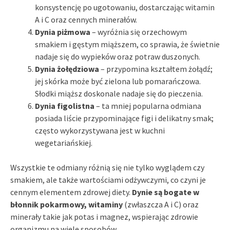
konsystencję po ugotowaniu, dostarczając witamin
A i C oraz cennych minerałów.
Dynia piżmowa
– wyróżnia się orzechowym
smakiem i gęstym miąższem, co sprawia, że świetnie
nadaje się do wypieków oraz potraw duszonych.
Dynia żołędziowa
– przypomina kształtem żołądź;
jej skórka może być zielona lub pomarańczowa.
Słodki miąższ doskonale nadaje się do pieczenia.
Dynia figolistna
– ta mniej popularna odmiana
posiada liście przypominające figi i delikatny smak;
często wykorzystywana jest w kuchni
wegetariańskiej.
Wszystkie te odmiany różnią się nie tylko wyglądem czy
smakiem, ale także wartościami odżywczymi, co czyni je
cennym elementem zdrowej diety.
Dynie są bogate w
błonnik pokarmowy, witaminy
(zwłaszcza A i C) oraz
minerały takie jak potas i magnez, wspierając zdrowie
organizmu na wiele sposobów.