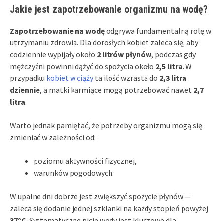
Jakie jest zapotrzebowanie organizmu na wodę?
Zapotrzebowanie na wodę
odgrywa fundamentalną rolę w
utrzymaniu zdrowia. Dla dorosłych kobiet zaleca się, aby
codziennie wypijały około
2 litrów płynów
, podczas gdy
mężczyźni powinni dążyć do spożycia około
2,5 litra
. W
przypadku
kobiet w ciąży
ta ilość wzrasta do
2,3 litra
dziennie
, a matki karmiące mogą potrzebować nawet
2,7
litra
.
Warto jednak pamiętać, że potrzeby organizmu mogą się
zmieniać w zależności od:
poziomu aktywności fizycznej,
warunków pogodowych.
W upalne dni dobrze jest zwiększyć spożycie płynów —
zaleca się dodanie jednej szklanki na każdy stopień powyżej
37°C
. Systematyczne picie wody jest kluczowe dla