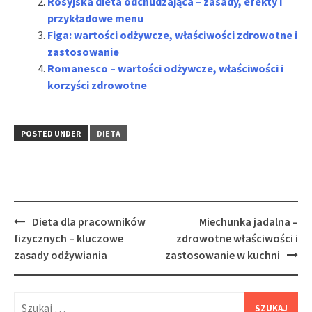
Rosyjska dieta odchudzająca – zasady, efekty i
przykładowe menu
Figa: wartości odżywcze, właściwości zdrowotne i
zastosowanie
Romanesco – wartości odżywcze, właściwości i
korzyści zdrowotne
POSTED UNDER
DIETA
Post
Dieta dla pracowników
Miechunka jadalna –
navigation
fizycznych – kluczowe
zdrowotne właściwości i
zasady odżywiania
zastosowanie w kuchni
Szukaj: