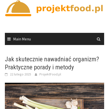
Skip
to
content
Main Menu
Jak skutecznie nawadniać organizm?
Praktyczne porady i metody
22 lutego 2025
ProjektFood.pl