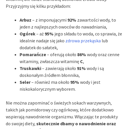
Przyjrzyjmy się kilku przykładom:
Arbuz
– z imponującymi
92%
zawartości wody, to
jeden z najlepszych owoców do nawadniania,
Ogórek
– aż
95%
jego składu to woda, co sprawia, że
idealnie nadaje się jako
zdrowa przekąska
lub
dodatek do sałatek,
Pomarańcze
– oferują około
86%
wody oraz cenne
witaminy, zwłaszcza witaminę
C
,
Truskawki
– zawierają około
91%
wody i są
doskonałym źródłem błonnika,
Seler
– również ma około
95%
wody i jest
niskokalorycznym wyborem.
Nie można zapominać o świeżych sokach warzywnych,
takich jak pomidorowy czy ogórkowy, które dodatkowo
wspierają nawodnienie organizmu. Włączając te produkty
do swojej diety,
skutecznie dbamy o nawodnienie oraz