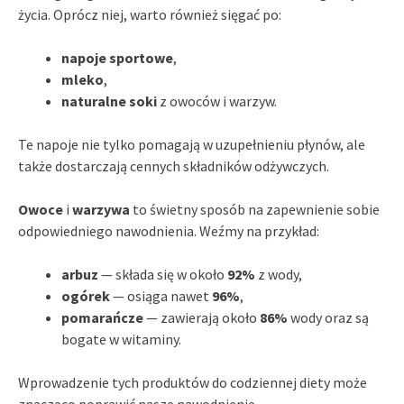
życia. Oprócz niej, warto również sięgać po:
napoje sportowe
,
mleko
,
naturalne soki
z owoców i warzyw.
Te napoje nie tylko pomagają w uzupełnieniu płynów, ale
także dostarczają cennych składników odżywczych.
Owoce
i
warzywa
to świetny sposób na zapewnienie sobie
odpowiedniego nawodnienia. Weźmy na przykład:
arbuz
— składa się w około
92%
z wody,
ogórek
— osiąga nawet
96%
,
pomarańcze
— zawierają około
86%
wody oraz są
bogate w witaminy.
Wprowadzenie tych produktów do codziennej diety może
znacząco poprawić nasze nawodnienie.