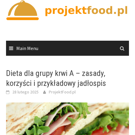
Skip
to
content
Main Menu
Dieta dla grupy krwi A – zasady,
korzyści i przykładowy jadłospis
28 lutego 2025
ProjektFood.pl