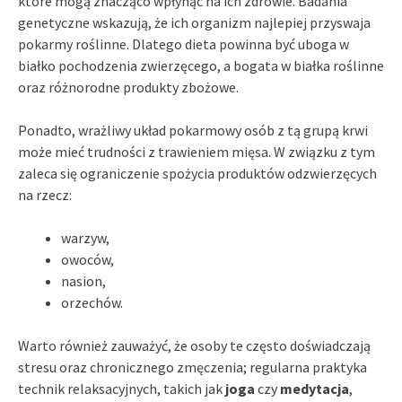
które mogą znacząco wpłynąć na ich zdrowie. Badania
genetyczne wskazują, że ich organizm najlepiej przyswaja
pokarmy roślinne. Dlatego dieta powinna być uboga w
białko pochodzenia zwierzęcego, a bogata w białka roślinne
oraz różnorodne produkty zbożowe.
Ponadto, wrażliwy układ pokarmowy osób z tą grupą krwi
może mieć trudności z trawieniem mięsa. W związku z tym
zaleca się ograniczenie spożycia produktów odzwierzęcych
na rzecz:
warzyw,
owoców,
nasion,
orzechów.
Warto również zauważyć, że osoby te często doświadczają
stresu oraz chronicznego zmęczenia; regularna praktyka
technik relaksacyjnych, takich jak
joga
czy
medytacja
,