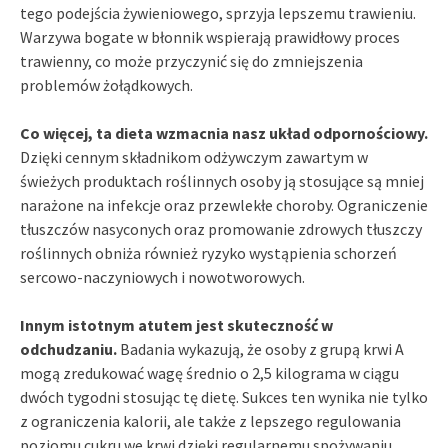
tego podejścia żywieniowego, sprzyja lepszemu trawieniu.
Warzywa bogate w błonnik wspierają prawidłowy proces
trawienny, co może przyczynić się do zmniejszenia
problemów żołądkowych.
Co więcej, ta dieta wzmacnia nasz układ odpornościowy.
Dzięki cennym składnikom odżywczym zawartym w
świeżych produktach roślinnych osoby ją stosujące są mniej
narażone na infekcje oraz przewlekłe choroby. Ograniczenie
tłuszczów nasyconych oraz promowanie zdrowych tłuszczy
roślinnych obniża również ryzyko wystąpienia schorzeń
sercowo-naczyniowych i nowotworowych.
Innym istotnym atutem jest skuteczność w
odchudzaniu.
Badania wykazują, że osoby z grupą krwi A
mogą zredukować wagę średnio o 2,5 kilograma w ciągu
dwóch tygodni stosując tę dietę. Sukces ten wynika nie tylko
z ograniczenia kalorii, ale także z lepszego regulowania
poziomu cukru we krwi dzięki regularnemu spożywaniu