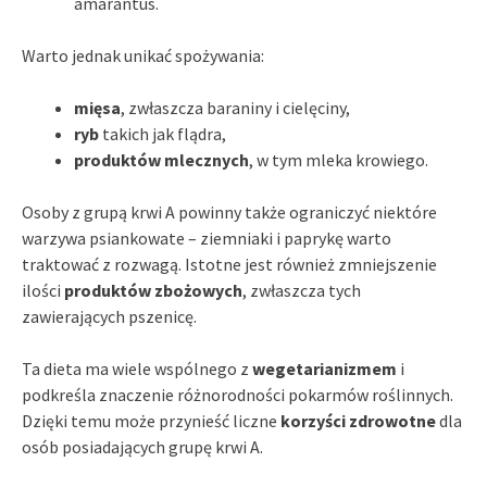
amarantus.
Warto jednak unikać spożywania:
mięsa
, zwłaszcza baraniny i cielęciny,
ryb
takich jak flądra,
produktów mlecznych
, w tym mleka krowiego.
Osoby z grupą krwi A powinny także ograniczyć niektóre
warzywa psiankowate – ziemniaki i paprykę warto
traktować z rozwagą. Istotne jest również zmniejszenie
ilości
produktów zbożowych
, zwłaszcza tych
zawierających pszenicę.
Ta dieta ma wiele wspólnego z
wegetarianizmem
i
podkreśla znaczenie różnorodności pokarmów roślinnych.
Dzięki temu może przynieść liczne
korzyści zdrowotne
dla
osób posiadających grupę krwi A.