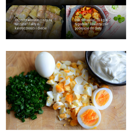
Orzechy włoskie – czy są
Jak schudnąć 10 kg w 2
tuczące? Fakty o
tygodnie? Realistyczne
kaloryczności i diecie
podejście do diety