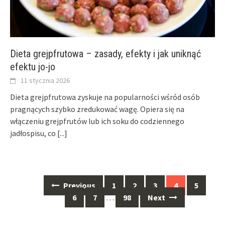
Dieta grejpfrutowa – zasady, efekty i jak uniknąć
efektu jo-jo
11 stycznia 2026
Dieta grejpfrutowa zyskuje na popularności wśród osób
pragnących szybko zredukować wagę. Opiera się na
włączeniu grejpfrutów lub ich soku do codziennego
jadłospisu, co
[...]
Posts
Previous
1
2
3
4
5
navigation
6
7
…
98
Next