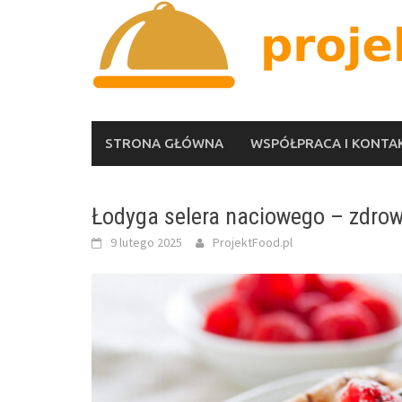
Skip
to
content
STRONA GŁÓWNA
WSPÓŁPRACA I KONTA
Łodyga selera naciowego – zdrow
9 lutego 2025
ProjektFood.pl