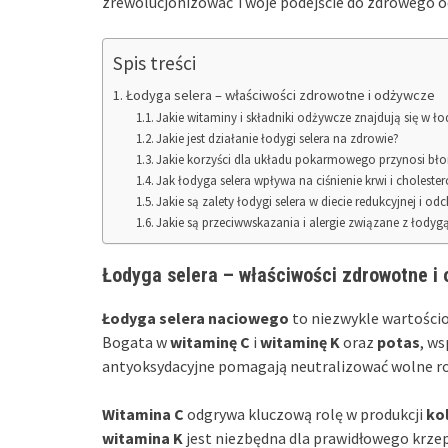
zrewolucjonizować Twoje podejście do zdrowego o
Spis treści
Łodyga selera – właściwości zdrowotne i odżywcze
Jakie witaminy i składniki odżywcze znajdują się w ło
Jakie jest działanie łodygi selera na zdrowie?
Jakie korzyści dla układu pokarmowego przynosi błon
Jak łodyga selera wpływa na ciśnienie krwi i cholester
Jakie są zalety łodygi selera w diecie redukcyjnej i od
Jakie są przeciwwskazania i alergie związane z łodygą
Łodyga selera – właściwości zdrowotne i
Łodyga selera naciowego
to niezwykle wartościo
Bogata w
witaminę C
i
witaminę K
oraz
potas
, ws
antyoksydacyjne pomagają neutralizować wolne ro
Witamina C
odgrywa kluczową rolę w produkcji
ko
witamina K
jest niezbędna dla prawidłowego krzepn