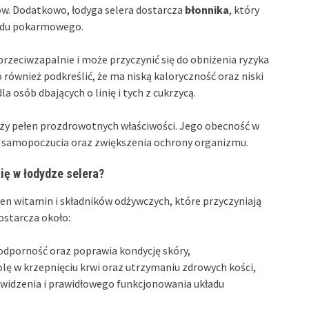
wów. Dodatkowo, łodyga selera dostarcza
błonnika
, który
ładu pokarmowego.
przeciwzapalnie i może przyczynić się do obniżenia ryzyka
również podkreślić, że ma niską kaloryczność oraz niski
a osób dbających o linię i tych z cukrzycą.
y pełen prozdrowotnych właściwości. Jego obecność w
 samopoczucia oraz zwiększenia ochrony organizmu.
ię w łodydze selera?
en witamin i składników odżywczych, które przyczyniają
ostarcza około:
odporność oraz poprawia kondycję skóry,
olę w krzepnięciu krwi oraz utrzymaniu zdrowych kości,
 widzenia i prawidłowego funkcjonowania układu