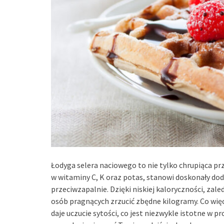
Łodyga selera naciowego to nie tylko chrupiąca pr
w witaminy C, K oraz potas, stanowi doskonały doda
przeciwzapalnie. Dzięki niskiej kaloryczności, zaled
osób pragnących zrzucić zbędne kilogramy. Co więc
daje uczucie sytości, co jest niezwykle istotne w p