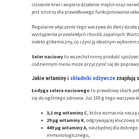
ciśnienie krwi i wspiera działanie mięśni oraz ner
jest istotny dla prawidłowego funkcjonowania uk
Regularne włączenie tego warzywa do diety działa 
wystąpienia przewlekłych chorób zapalnych. Warto 
indeks glikemiczny, co czyni ją idealnym wyborem dl
Seler naciowy
to wszechstronny produkt spożywcz
codziennym menu może przyczynić się do poprawy
Jakie witaminy i
składniki odżywcze
znajdują s
Łodyga selera naciowego
to prawdziwy skarb peł
się do ogólnego zdrowia. Już 100 g tego warzywa d
3,1 mg witaminy C
, która wzmacnia naszą 
29 µg witaminy K
, odgrywającej kluczową r
449 µg witaminy A
, niezbędnej dla dobrego
immunologicznego,