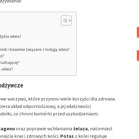
dżywiania!
dydze selera?
nik i trawienie związane z łodygą selera?
ol?
chudzającej?
 selera?
 odżywcze
we warzywo, które przynosi wiele korzyści dla zdrowia.
piera układ odpornościowy, a jej właściwości
dniki, co chroni komórki przed uszkodzeniami.
lagenu
oraz poprawie wchłaniania
żelaza
, natomiast
ięcia krwi i zdrowych kości.
Potas
z kolei reguluje