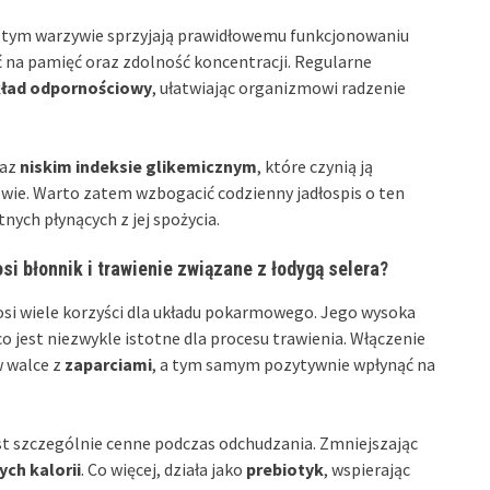
tym warzywie sprzyjają prawidłowemu funkcjonowaniu
na pamięć oraz zdolność koncentracji. Regularne
ład odpornościowy
, ułatwiając organizmowi radzenie
az
niskim indeksie glikemicznym
, które czynią ją
owie. Warto zatem wzbogacić codzienny jadłospis o ten
nych płynących z jej spożycia.
i błonnik i trawienie związane z łodygą selera?
si wiele korzyści dla układu pokarmowego. Jego wysoka
 co jest niezwykle istotne dla procesu trawienia. Włączenie
w walce z
zaparciami
, a tym samym pozytywnie wpłynąć na
est szczególnie cenne podczas odchudzania. Zmniejszając
ych kalorii
. Co więcej, działa jako
prebiotyk
, wspierając