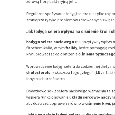
zdrową florę bakteryjną jelit.
Regularne spożywanie łodygi selera nie tylko usp
zmniejsza ryzyko problemów zdrowotnych związan
Jak łodyga selera wpływa na ciśnienie krwi i c
Łodyga selera naciowego
ma pozytywny wpływ 
fitochemikalia, w tym
ftalidy
, które pomagają rozl
krwi, prowadząc do obniżenia
ciśnienia tętniczeg
Wprowadzenie łodygi selera do codziennej diety mo
cholesterolu
, zwłaszcza tego „złego” (
LDL
). Taki
innych schorzeń serca.
Dodatkowo sok z selera naciowego wzmacnia te zd
wspiera funkcjonowanie
układu sercowo-naczyn
aby dostrzec poprawę zarówno w
ciśnieniu krwi
, j
Jakie są zalety łodygi selera w diecie redukcyj