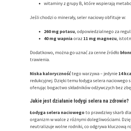
witaminy z grupy B, które wspierają metab
Jeśli chodzi o minerały, seler naciowy obfituje w:
260 mg potasu
, odpowiedzialnego za regul
40 mg wapnia
oraz
11 mg magnezu
, istot
Dodatkowo, można go uznać za cenne źródło
błon
trawienia.
Niska kaloryczność
tego warzywa – jedynie
14 kca
redukcyjnej. Dzięki temu łodyga selera naciowego
oferując bogactwo składników odżywczych bez zbęd
Jakie jest działanie łodygi selera na zdrowie?
Łodyga selera naciowego
to prawdziwy skarb dla 
organizm w walce z różnymi dolegliwościami. Dzię
neutralizuje wolne rodniki, co odgrywa kluczową r