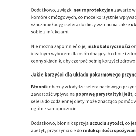
Dodatkowo, związki
neuroprotekcyjne
zawarte w 
komórek mózgowych, co może korzystnie wpływać 
włączanie łodygi selera do diety wzmacnia także
uk
sobie z infekcjami.
Nie można zapomnieć o jej
niskokaloryczności
or
idealnym wyborem dla osób dbających o linię i zdr
cenny składnik, aby czerpać pełnię korzyści zdrowot
Jakie korzyści dla układu pokarmowego przynos
Błonnik
obecny w łodydze selera naciowego przyno
zawartość wpływa na
poprawę perystaltyki jelit
,
selera do codziennej diety może znacząco pomóc 
ogólne samopoczucie.
Dodatkowo, błonnik sprzyja
uczuciu sytości
, co j
apetyt, przyczynia się do
redukcji ilości spożywan