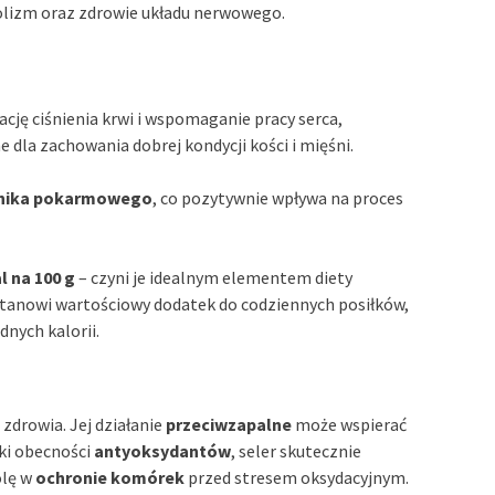
olizm oraz zdrowie układu nerwowego.
ację ciśnienia krwi i wspomaganie pracy serca,
ne dla zachowania dobrej kondycji kości i mięśni.
nika pokarmowego
, co pozytywnie wpływa na proces
l na 100 g
– czyni je idealnym elementem diety
 stanowi wartościowy dodatek do codziennych posiłków,
nych kalorii.
zdrowia. Jej działanie
przeciwzapalne
może wspierać
ki obecności
antyoksydantów
, seler skutecznie
olę w
ochronie komórek
przed stresem oksydacyjnym.