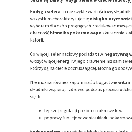
Łodyga selera
to niezwykle wartościowy składnik,
wszystkim charakteryzuje się
niską kaloryczności
wyborem dla osób pragnących zredukować masę cia
obecność
błonnika pokarmowego
skutecznie zwi
kalorii.
Co więcej, seler naciowy posiada tzw.
negatywną w
włożyć więcej energii w jego trawienie niż sam sel
którzy są na diecie odchudzającej. Można go spożyw
Nie można również zapominać o bogactwie
witam
składniki wspierają zdrowie podczas procesu odchu
się do:
lepszej regulacji poziomu cukru we krwi,
poprawy funkcjonowania układu pokarmoweg
Łodyga selera
to produkt niskokaloryczny, który o