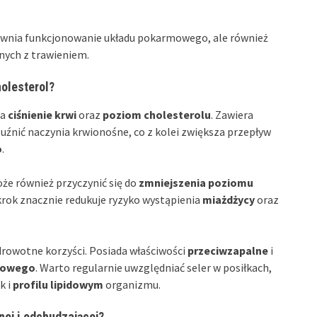
rawnia funkcjonowanie układu pokarmowego, ale również
ych z trawieniem.
holesterol?
na
ciśnienie krwi
oraz
poziom cholesterolu
. Zawiera
uźnić naczynia krwionośne, co z kolei zwiększa przepływ
o
.
że również przyczynić się do
zmniejszenia poziomu
 krok znacznie redukuje ryzyko wystąpienia
miażdżycy
oraz
rowotne korzyści. Posiada właściwości
przeciwzapalne
i
iowego
. Warto regularnie uwzględniać seler w posiłkach,
ak i
profilu lipidowym
organizmu.
nej i odchudzającej?