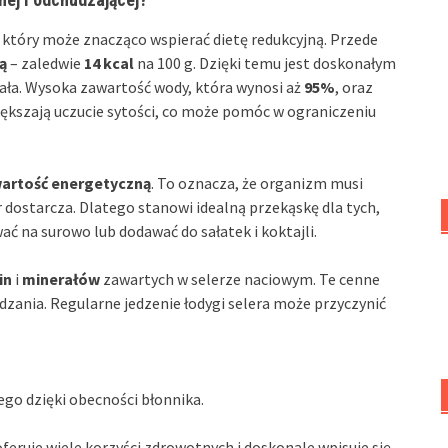
 który może znacząco wspierać dietę redukcyjną. Przede
ą
– zaledwie
14 kcal
na 100 g. Dzięki temu jest doskonałym
ła. Wysoka zawartość wody, która wynosi aż
95%
, oraz
ększają uczucie sytości, co może pomóc w ograniczeniu
artość energetyczną
. To oznacza, że organizm musi
er dostarcza. Dlatego stanowi idealną przekąskę dla tych,
ać na surowo lub dodawać do sałatek i koktajli.
in
i
minerałów
zawartych w selerze naciowym. Te cenne
dzania. Regularne jedzenie łodygi selera może przyczynić
o dzięki obecności błonnika.
feruje wiele korzyści zdrowotnych i doskonale wpisuje się