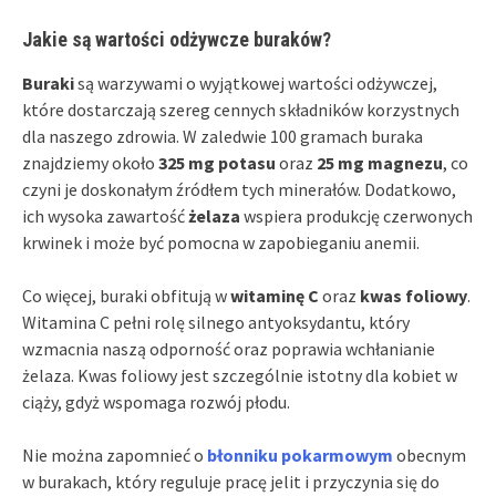
Jakie są wartości odżywcze buraków?
Buraki
są warzywami o wyjątkowej wartości odżywczej,
które dostarczają szereg cennych składników korzystnych
dla naszego zdrowia. W zaledwie 100 gramach buraka
znajdziemy około
325 mg potasu
oraz
25 mg magnezu
, co
czyni je doskonałym źródłem tych minerałów. Dodatkowo,
ich wysoka zawartość
żelaza
wspiera produkcję czerwonych
krwinek i może być pomocna w zapobieganiu anemii.
Co więcej, buraki obfitują w
witaminę C
oraz
kwas foliowy
.
Witamina C pełni rolę silnego antyoksydantu, który
wzmacnia naszą odporność oraz poprawia wchłanianie
żelaza. Kwas foliowy jest szczególnie istotny dla kobiet w
ciąży, gdyż wspomaga rozwój płodu.
Nie można zapomnieć o
błonniku pokarmowym
obecnym
w burakach, który reguluje pracę jelit i przyczynia się do