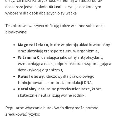
diety. Ich niska kaloryczność – średniej wielkości burak
dostarcza jedynie około
40 kcal
– czyni je doskonałym
wyborem dla osób dbających o sylwetkę.
Te kolorowe warzywa obfitują także w cenne substancje
bioaktywne:
Magnez
i
żelazo
, które wspierają układ krwionośny
oraz ułatwiają transport tlenu w organizmie,
Witamina C
, działająca jako silny antyoksydant,
wzmacniająca naszą odporność oraz wspomagająca
detoksykację organizmu,
Kwas foliowy
, kluczowy dla prawidłowego
funkcjonowania komórek i produkcji DNA,
Betalainy
, naturalne przeciwutleniacze, które
skutecznie neutralizują wolne rodniki.
Regularne włączanie buraków do diety może pomóc
zredukować ryzyko: