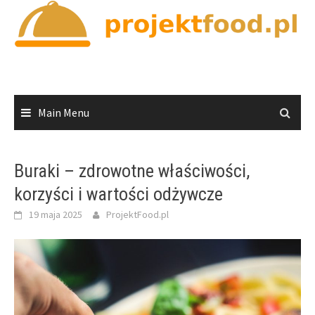
Skip
to
content
Main Menu
Buraki – zdrowotne właściwości,
korzyści i wartości odżywcze
19 maja 2025
ProjektFood.pl