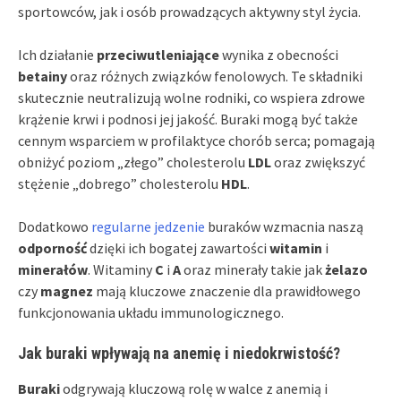
sportowców, jak i osób prowadzących aktywny styl życia.
Ich działanie
przeciwutleniające
wynika z obecności
betainy
oraz różnych związków fenolowych. Te składniki
skutecznie neutralizują wolne rodniki, co wspiera zdrowe
krążenie krwi i podnosi jej jakość. Buraki mogą być także
cennym wsparciem w profilaktyce chorób serca; pomagają
obniżyć poziom „złego” cholesterolu
LDL
oraz zwiększyć
stężenie „dobrego” cholesterolu
HDL
.
Dodatkowo
regularne jedzenie
buraków wzmacnia naszą
odporność
dzięki ich bogatej zawartości
witamin
i
minerałów
. Witaminy
C
i
A
oraz minerały takie jak
żelazo
czy
magnez
mają kluczowe znaczenie dla prawidłowego
funkcjonowania układu immunologicznego.
Jak buraki wpływają na anemię i niedokrwistość?
Buraki
odgrywają kluczową rolę w walce z anemią i