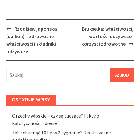
Post
Rzodkiew japońska
Brukselka: właściwości,
navigation
(daikon) – zdrowotne
wartości odżywcze i
właściwości i składniki
korzyści zdrowotne
odżywcze
Szukaj:
OSTATNIE WPISY
Orzechy włoskie – czy są tuczące? Fakty o
kaloryczności i diecie
Jak schudnąć 10 kg w 2 tygodnie? Realistyczne