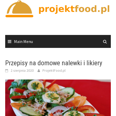
Skip
to
content
Main Menu
Przepisy na domowe nalewki i likiery
2 sierpnia 2020
ProjektFood.pl