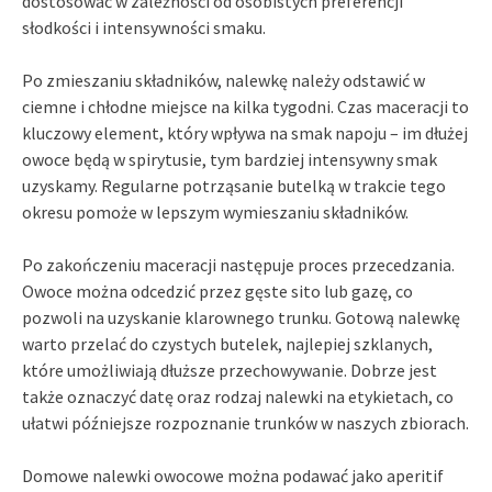
dostosować w zależności od osobistych preferencji
słodkości i intensywności smaku.
Po zmieszaniu składników, nalewkę należy odstawić w
ciemne i chłodne miejsce na kilka tygodni. Czas maceracji to
kluczowy element, który wpływa na smak napoju – im dłużej
owoce będą w spirytusie, tym bardziej intensywny smak
uzyskamy. Regularne potrząsanie butelką w trakcie tego
okresu pomoże w lepszym wymieszaniu składników.
Po zakończeniu maceracji następuje proces przecedzania.
Owoce można odcedzić przez gęste sito lub gazę, co
pozwoli na uzyskanie klarownego trunku. Gotową nalewkę
warto przelać do czystych butelek, najlepiej szklanych,
które umożliwiają dłuższe przechowywanie. Dobrze jest
także oznaczyć datę oraz rodzaj nalewki na etykietach, co
ułatwi późniejsze rozpoznanie trunków w naszych zbiorach.
Domowe nalewki owocowe można podawać jako aperitif