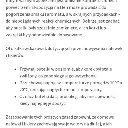
Innym ważnym aspektem jest unikanie kontaktu trunku z
powietrzem. Ekspozycja na tlen może prowadzić do
pogorszenia smaku i aromatu, a w skrajnych przypadkach –
do niepożądanych reakcji chemicznych. Dobrze jest zadbać,
aby butelki były szczelnie zamknięte, a ich korki lub
zakrętki były odpowiednio dopasowane.
Oto kilka wskazówek dotyczących przechowywania nalewek
i likierów:
Trzymaj butelki w poziomie, aby korek był stale
zwilżony, co zapobiega jego wysychaniu.
Przechowuj napoje w temperaturze pomiędzy 10°C a
20°C, unikając nagłych zmian temperatury.
Oznacz butelki datą produkcji, aby mieć pewność,
kiedy najlepiej je spożyć.
Zastosowanie tych prostych zasad zapewni, że domowe
nalewki i likiery zachowają swoje walory na dłużej, a ich