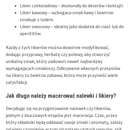
Likier czekoladowy – doskonały do deserów i koktajli.
Likier kawowy – wzbogaca smak kawy i świetnie
smakuje z lodem.
Likier owocowy – idealny jako dodatek do ciast lub do
aperitifów.
Każdy z tych likierów można dowolnie modyfikować,
dodając przyprawy, herbatę czy polewy, aby stworzyć
unikalny smak, który zadowoli nawet najbardziej
wymagających smakoszy. Odkrywanie własnych przepisów
na likiery to świetna zabawa, która może przynieść wiele
satysfakcji.
Jak długo należy macerować nalewki i likiery?
Decydując się na przygotowanie nalewek czy likierów,
jednym z kluczowych etapów jest maceracja. Czas, przez
który składniki będą oddawać swoje smaki i aromaty, zależy
od wielu czynników, w tym od rodzaju użytych owoców, ziół