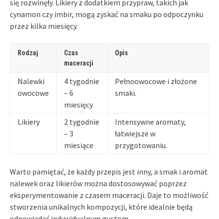
się rozwinęły. Likiery z dodatkiem przypraw, takich jak
cynamon czy imbir, mogą zyskać na smaku po odpoczynku
przez kilka miesięcy.
Rodzaj
Czas
Opis
maceracji
Nalewki
4 tygodnie
Pełnoowocowe i złożone
owocowe
– 6
smaki.
miesięcy
Likiery
2 tygodnie
Intensywne aromaty,
– 3
łatwiejsze w
miesiące
przygotowaniu.
Warto pamiętać, że każdy przepis jest inny, a smak i aromat
nalewek oraz likierów można dostosowywać poprzez
eksperymentowanie z czasem maceracji. Daje to możliwość
stworzenia unikalnych kompozycji, które idealnie będą
odpowiadać indywidualnym gustom.