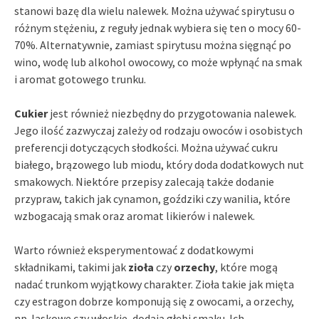
stanowi bazę dla wielu nalewek. Można używać spirytusu o
różnym stężeniu, z reguły jednak wybiera się ten o mocy 60-
70%. Alternatywnie, zamiast spirytusu można sięgnąć po
wino, wodę lub alkohol owocowy, co może wpłynąć na smak
i aromat gotowego trunku.
Cukier
jest również niezbędny do przygotowania nalewek.
Jego ilość zazwyczaj zależy od rodzaju owoców i osobistych
preferencji dotyczących słodkości. Można używać cukru
białego, brązowego lub miodu, który doda dodatkowych nut
smakowych. Niektóre przepisy zalecają także dodanie
przypraw, takich jak cynamon, goździki czy wanilia, które
wzbogacają smak oraz aromat likierów i nalewek.
Warto również eksperymentować z dodatkowymi
składnikami, takimi jak
zioła
czy
orzechy
, które mogą
nadać trunkom wyjątkowy charakter. Zioła takie jak mięta
czy estragon dobrze komponują się z owocami, a orzechy,
np. laskowe czy włoskie, dodają głębi smaku. Ich